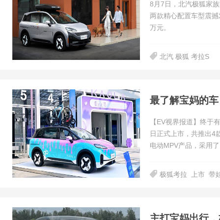
8月7日，北汽极狐家族
两款精心配置车型震撼发
万元。
北汽 极狐 考拉S
最了解宝妈的车
【EV视界报道】终于有
日正式上市，共推出4款
电动MPV产品，采用
极狐考拉
上市
带
主打宝妈出行，