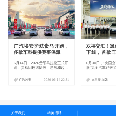
广汽埃安护航贵马开跑，
双禧交汇！岚图
多款车型提供赛事保障
下线，首款
迎高光时刻
6月14日，2026贵阳马拉松正式开
6月30日，“央国
跑。贵马因连续陡坡、急弯和起伏
股”岚图汽车迎来
路面交织的“英雄十八坡”备受关
——全新旗舰大五
注。这一路段不仅考验跑者的耐力
X8 EV下线暨岚
广汽埃安
2026-06-14 22:31
岚图泰山X8
与意志，也对赛事保障车辆的动
五周年。双禧交汇
力、续航、稳定性和可靠性提出了
昭示着岚图汽车从“
更高要求。
端跃迁”的跨越。
岚图泰山X8 EV
全国交付。
关于我们
精英招聘