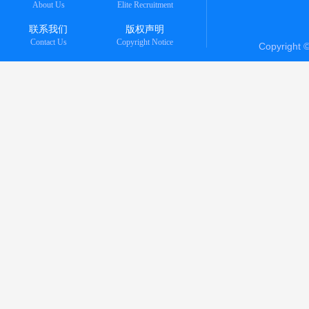
About Us
Elite Recruitment
联系我们
版权声明
Contact Us
Copyright Notice
Copyright