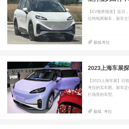
【EV视界报道】近日
位纯电两厢车，新车主
极狐考拉
2023上海车展
【2023上海车展】日
考拉的实车图。新车定
行场景的车型。
极狐
考拉