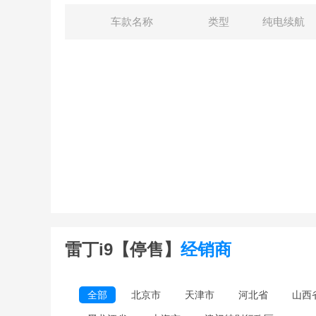
车款名称
类型
纯电续航
雷丁i9【停售】
经销商
全部
北京市
天津市
河北省
山西