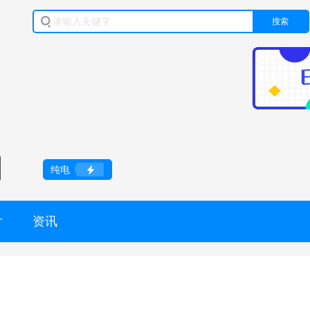
搜索
】
纯电
片
资讯