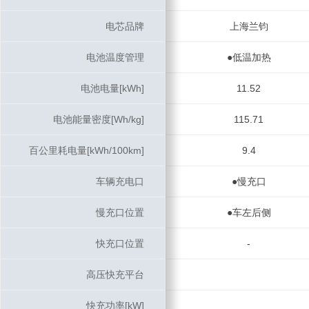
电芯品牌
电芯品牌
上海兰钧
电池温度管理
电池温度管理
●低温加热
电池电量[kWh]
电池电量[kWh]
11.52
电池能量密度[Wh/kg]
电池能量密度[Wh/kg]
115.71
百公里耗电量[kWh/100km]
百公里耗电量[kWh/100km]
9.4
车辆充电口
车辆充电口
●慢充口
慢充口位置
慢充口位置
●车左后侧
快充口位置
快充口位置
-
高压快充平台
高压快充平台
快充功率[kW]
快充功率[kW]