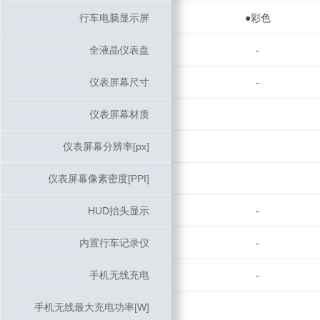
行车电脑显示屏
行车电脑显示屏
●彩色
全液晶仪表盘
全液晶仪表盘
-
仪表屏幕尺寸
仪表屏幕尺寸
-
仪表屏幕材质
仪表屏幕材质
仪表屏幕分辨率[px]
仪表屏幕分辨率[px]
仪表屏幕像素密度[PPI]
仪表屏幕像素密度[PPI]
HUD抬头显示
HUD抬头显示
-
内置行车记录仪
内置行车记录仪
-
手机无线充电
手机无线充电
-
手机无线最大充电功率[W]
手机无线最大充电功率[W]