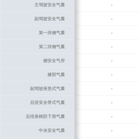
主驾驶安全气囊
主驾驶安全气囊
-
副驾驶安全气囊
副驾驶安全气囊
-
第一排侧气囊
第一排侧气囊
-
第二排侧气囊
第二排侧气囊
-
侧安全气帘
侧安全气帘
-
膝部气囊
膝部气囊
-
副驾驶座垫式气囊
副驾驶座垫式气囊
-
后排安全带式气囊
后排安全带式气囊
-
后排座椅防下滑气囊
后排座椅防下滑气囊
-
中央安全气囊
中央安全气囊
-