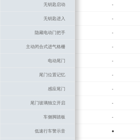
无钥匙启动
无钥匙启动
-
无钥匙进入
无钥匙进入
-
隐藏电动门把手
隐藏电动门把手
-
主动闭合式进气格栅
主动闭合式进气格栅
-
电动尾门
电动尾门
-
尾门位置记忆
尾门位置记忆
-
感应尾门
感应尾门
-
尾门玻璃独立开启
尾门玻璃独立开启
-
车侧脚踏板
车侧脚踏板
-
低速行车警示音
低速行车警示音
●