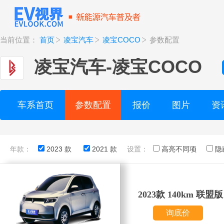
当前位置：
首页
凌宝汽车
凌宝COCO
参数配置
凌宝汽车
-
凌宝COCO
车系首页
参数配置
报价
图片
资
年款：
2023 款
2021 款
设置：
高亮不同项
隐
2023款 140km 联盟版
询底价