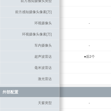
前方感知摄像头类型
前方感知摄像头类型
前方感知摄像头像素[万]
前方感知摄像头像素[万]
环视摄像头
环视摄像头
-
环视摄像头像素[万]
环视摄像头像素[万]
车内摄像头
车内摄像头
-
超声波雷达
超声波雷达
●后2个
毫米波雷达
毫米波雷达
激光雷达
激光雷达
外部配置
外部配置
天窗类型
天窗类型
-