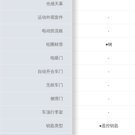
光感天幕
光感天幕
运动外观套件
运动外观套件
-
电动扰流板
电动扰流板
-
轮圈材质
轮圈材质
●钢
电吸门
电吸门
-
自动开合车门
自动开合车门
-
无框车门
无框车门
-
侧滑门
侧滑门
-
车顶行李架
车顶行李架
-
钥匙类型
钥匙类型
●遥控钥匙