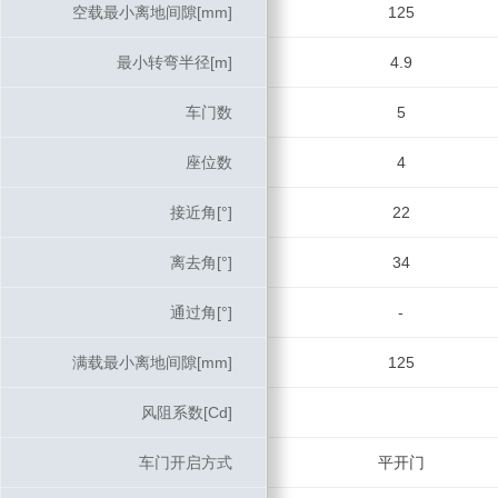
空载最小离地间隙[mm]
空载最小离地间隙[mm]
125
最小转弯半径[m]
最小转弯半径[m]
4.9
车门数
车门数
5
座位数
座位数
4
接近角[°]
接近角[°]
22
离去角[°]
离去角[°]
34
通过角[°]
通过角[°]
-
满载最小离地间隙[mm]
满载最小离地间隙[mm]
125
风阻系数[Cd]
风阻系数[Cd]
车门开启方式
车门开启方式
平开门