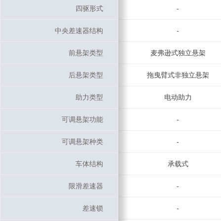
四驱形式
四驱形式
-
中央差速器结构
中央差速器结构
-
前悬架类型
前悬架类型
麦弗逊式独立悬架
后悬架类型
后悬架类型
拖曳臂式非独立悬架
助力类型
助力类型
电动助力
可调悬架功能
可调悬架功能
-
可调悬架种类
可调悬架种类
-
车体结构
车体结构
承载式
限滑差速器
限滑差速器
-
差速锁
差速锁
-