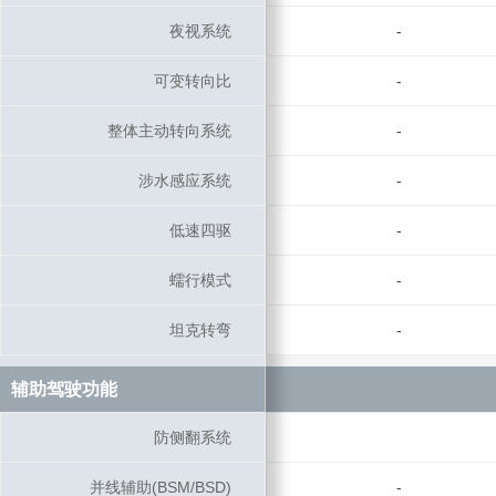
夜视系统
夜视系统
-
可变转向比
可变转向比
-
整体主动转向系统
整体主动转向系统
-
涉水感应系统
涉水感应系统
-
低速四驱
低速四驱
-
蠕行模式
蠕行模式
-
坦克转弯
坦克转弯
-
辅助驾驶功能
辅助驾驶功能
防侧翻系统
防侧翻系统
并线辅助(BSM/BSD)
并线辅助(BSM/BSD)
-