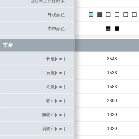
首任车主质保政策
首任车主质保政策
外观颜色
外观颜色
内饰颜色
内饰颜色
车身
车身
长度[mm]
长度[mm]
3548
宽度[mm]
宽度[mm]
1536
高度[mm]
高度[mm]
1588
轴距[mm]
轴距[mm]
2300
前轮距[mm]
前轮距[mm]
1320
后轮距[mm]
后轮距[mm]
1320