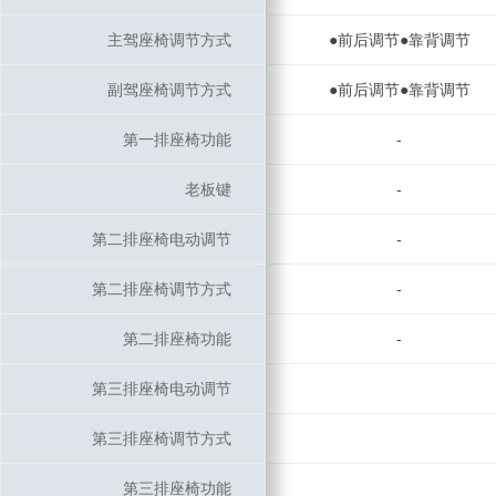
主驾座椅调节方式
主驾座椅调节方式
●前后调节●靠背调节
副驾座椅调节方式
副驾座椅调节方式
●前后调节●靠背调节
第一排座椅功能
第一排座椅功能
-
老板键
老板键
-
第二排座椅电动调节
第二排座椅电动调节
-
第二排座椅调节方式
第二排座椅调节方式
-
第二排座椅功能
第二排座椅功能
-
第三排座椅电动调节
第三排座椅电动调节
第三排座椅调节方式
第三排座椅调节方式
第三排座椅功能
第三排座椅功能