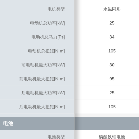
电机类型
电机类型
永磁同步
电动机总功率[kW]
电动机总功率[kW]
25
电动机总马力[Ps]
电动机总马力[Ps]
34
电动机总扭矩[N·m]
电动机总扭矩[N·m]
105
前电动机最大功率[kW]
前电动机最大功率[kW]
30
前电动机最大扭矩[N·m]
前电动机最大扭矩[N·m]
95
后电动机最大功率[kW]
后电动机最大功率[kW]
25
后电动机最大扭矩[N·m]
后电动机最大扭矩[N·m]
105
电池
电池
电池类型
电池类型
磷酸铁锂电池