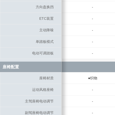
方向盘换挡
方向盘换挡
-
ETC装置
ETC装置
-
主动降噪
主动降噪
-
单踏板模式
单踏板模式
-
电动可调踏板
电动可调踏板
-
座椅配置
座椅配置
座椅材质
座椅材质
●织物
运动风格座椅
运动风格座椅
-
主驾座椅电动调节
主驾座椅电动调节
-
副驾座椅电动调节
副驾座椅电动调节
-