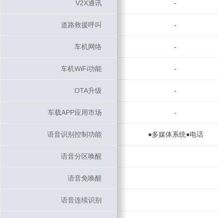
V2X通讯
V2X通讯
-
道路救援呼叫
道路救援呼叫
-
车机网络
车机网络
-
车机WiFi功能
车机WiFi功能
-
OTA升级
OTA升级
-
车载APP应用市场
车载APP应用市场
-
语音识别控制功能
语音识别控制功能
●多媒体系统●电话
语音分区唤醒
语音分区唤醒
语音免唤醒
语音免唤醒
语音连续识别
语音连续识别