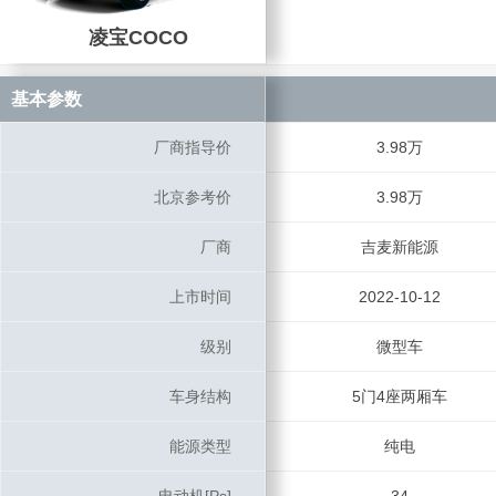
凌宝COCO
凌宝COCO
基本参数
基本参数
厂商指导价
厂商指导价
3.98万
北京参考价
北京参考价
3.98万
厂商
厂商
吉麦新能源
上市时间
上市时间
2022-10-12
级别
级别
微型车
车身结构
车身结构
5门4座两厢车
能源类型
能源类型
纯电