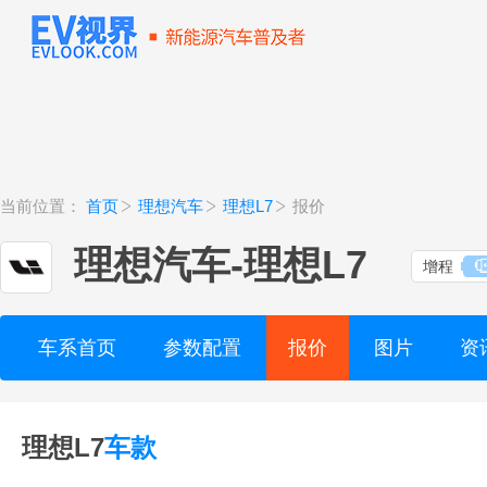
当前位置：
首页
理想汽车
理想L7
报价
理想汽车
-
理想L7
增程
车系首页
参数配置
报价
图片
资
理想L7
车款