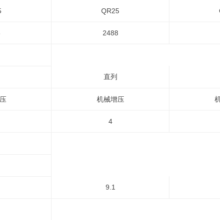
5
QR25
8
2488
直列
压
机械增压
4
9.1