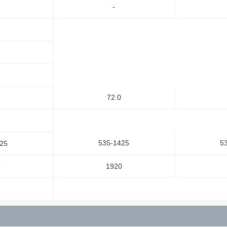
-
72.0
535-1425
5
25
9
1920