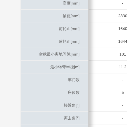
高度[mm]
高度[mm]
-
轴距[mm]
轴距[mm]
283
前轮距[mm]
前轮距[mm]
164
后轮距[mm]
后轮距[mm]
164
空载最小离地间隙[mm]
空载最小离地间隙[mm]
181
最小转弯半径[m]
最小转弯半径[m]
11.2
车门数
车门数
-
座位数
座位数
5
接近角[°]
接近角[°]
-
离去角[°]
离去角[°]
-