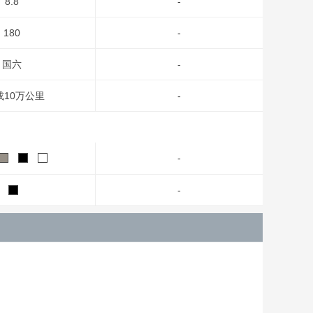
8.8
-
180
-
国六
-
或10万公里
-
-
-