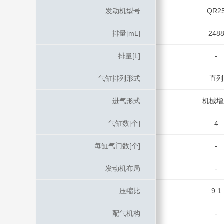
发动机型号
发动机型号
QR2
排量[mL]
排量[mL]
248
排量[L]
排量[L]
-
气缸排列形式
气缸排列形式
直列
进气形式
进气形式
机械增
气缸数[个]
气缸数[个]
4
每缸气门数[个]
每缸气门数[个]
-
发动机布局
发动机布局
-
压缩比
压缩比
9.1
配气机构
配气机构
-