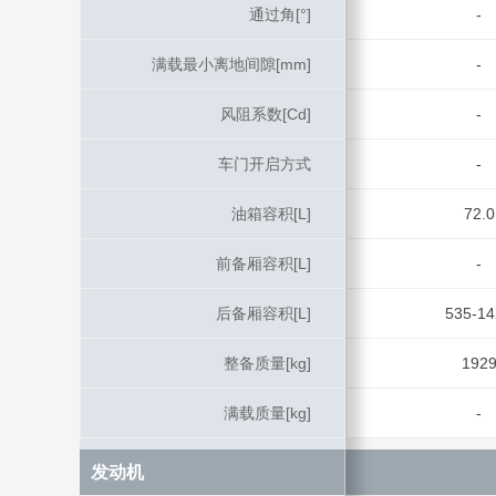
通过角[°]
通过角[°]
-
满载最小离地间隙[mm]
满载最小离地间隙[mm]
-
风阻系数[Cd]
风阻系数[Cd]
-
车门开启方式
车门开启方式
-
油箱容积[L]
油箱容积[L]
72.0
前备厢容积[L]
前备厢容积[L]
-
后备厢容积[L]
后备厢容积[L]
535-14
整备质量[kg]
整备质量[kg]
192
满载质量[kg]
满载质量[kg]
-
发动机
发动机