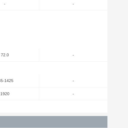
-
-
72.0
-
35-1425
-
1920
-