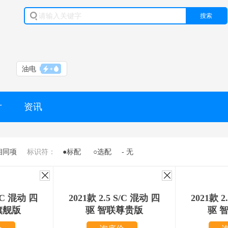
搜索
油电
片
资讯
相同项
标识符：
●标配
○选配
- 无
S/C 混动 四
2021款 2.5 S/C 混动 四
2021款 2
旗舰版
驱 智联尊贵版
驱 