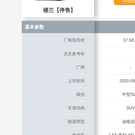
询底
楼兰【停售】
楼兰【停售】
基本参数
基本参数
厂商指导价
厂商指导价
37.5
北京参考价
北京参考价
厂商
厂商
-
上市时间
上市时间
2020-08
级别
级别
中型S
车身结构
车身结构
SUV
能源类型
能源类型
油电混