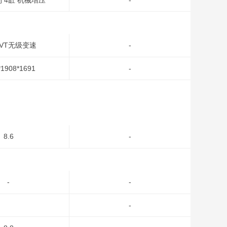
直列 4缸 机械增压
-
CVT无级变速
-
*1908*1691
-
8.6
-
-
-
-