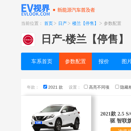
当前位置：
首页
日产
楼兰【停售】
参数配置
日产
-
楼兰【停售】
车系首页
参数配置
报价
图
年款：
2021 款
设置：
高亮不同项
隐藏
2021款 2.5 
驱 智联