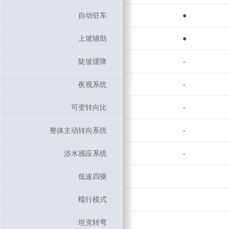
自动驻车
自动驻车
●
上坡辅助
上坡辅助
●
陡坡缓降
陡坡缓降
-
夜视系统
夜视系统
-
可变转向比
可变转向比
-
整体主动转向系统
整体主动转向系统
-
涉水感应系统
涉水感应系统
-
低速四驱
低速四驱
蠕行模式
蠕行模式
坦克转弯
坦克转弯