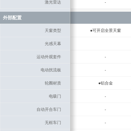
激光雷达
激光雷达
-
外部配置
外部配置
天窗类型
天窗类型
●可开启全景天窗
光感天幕
光感天幕
运动外观套件
运动外观套件
-
电动扰流板
电动扰流板
-
轮圈材质
轮圈材质
●铝合金
电吸门
电吸门
-
自动开合车门
自动开合车门
-
无框车门
无框车门
-