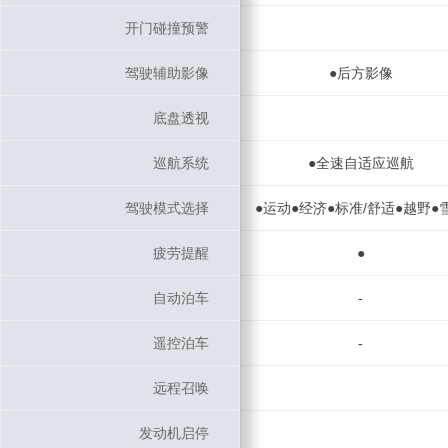
开门碰撞预警
开门碰撞预警
驾驶辅助影像
驾驶辅助影像
●后方影像
底盘透视
底盘透视
巡航系统
巡航系统
●全速自适应巡航
驾驶模式选择
驾驶模式选择
●运动●经济●标准/舒适●越野●
疲劳提醒
疲劳提醒
●
自动泊车
自动泊车
-
遥控泊车
遥控泊车
-
远程召唤
远程召唤
发动机启停
发动机启停