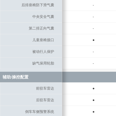
后排座椅防下滑气囊
后排座椅防下滑气囊
-
中央安全气囊
中央安全气囊
-
第二排正向气囊
第二排正向气囊
-
儿童座椅接口
儿童座椅接口
●
被动行人保护
被动行人保护
-
缺气保用轮胎
缺气保用轮胎
-
辅助/操控配置
辅助/操控配置
前驻车雷达
前驻车雷达
●
后驻车雷达
后驻车雷达
●
倒车车侧预警系统
倒车车侧预警系统
●