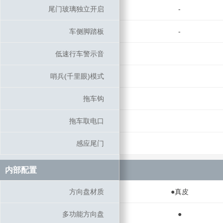
尾门玻璃独立开启
尾门玻璃独立开启
-
车侧脚踏板
车侧脚踏板
-
低速行车警示音
低速行车警示音
哨兵(千里眼)模式
哨兵(千里眼)模式
拖车钩
拖车钩
拖车取电口
拖车取电口
感应尾门
感应尾门
内部配置
内部配置
方向盘材质
方向盘材质
●真皮
多功能方向盘
多功能方向盘
●