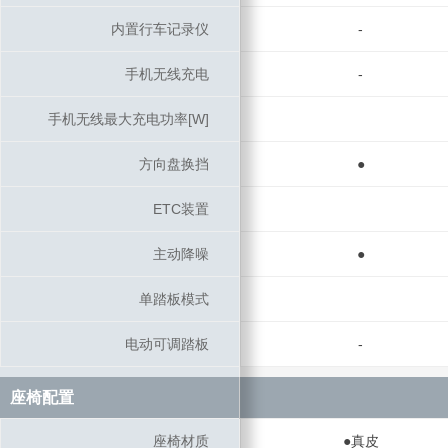
内置行车记录仪
内置行车记录仪
-
手机无线充电
手机无线充电
-
手机无线最大充电功率[W]
手机无线最大充电功率[W]
方向盘换挡
方向盘换挡
●
ETC装置
ETC装置
主动降噪
主动降噪
●
单踏板模式
单踏板模式
电动可调踏板
电动可调踏板
-
座椅配置
座椅配置
座椅材质
座椅材质
●真皮