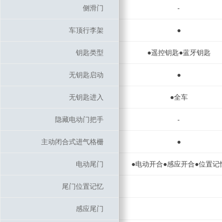
侧滑门
侧滑门
-
车顶行李架
车顶行李架
●
钥匙类型
钥匙类型
●遥控钥匙●蓝牙钥匙
无钥匙启动
无钥匙启动
●
无钥匙进入
无钥匙进入
●全车
隐藏电动门把手
隐藏电动门把手
-
主动闭合式进气格栅
主动闭合式进气格栅
●
电动尾门
电动尾门
●电动开合●感应开合●位置记
尾门位置记忆
尾门位置记忆
感应尾门
感应尾门