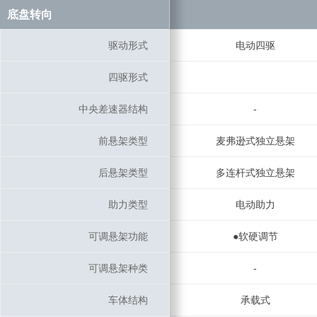
底盘转向
底盘转向
驱动形式
驱动形式
电动四驱
四驱形式
四驱形式
中央差速器结构
中央差速器结构
-
前悬架类型
前悬架类型
麦弗逊式独立悬架
后悬架类型
后悬架类型
多连杆式独立悬架
助力类型
助力类型
电动助力
可调悬架功能
可调悬架功能
●软硬调节
可调悬架种类
可调悬架种类
-
车体结构
车体结构
承载式