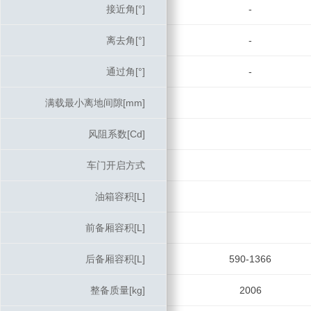
接近角[°]
接近角[°]
-
离去角[°]
离去角[°]
-
通过角[°]
通过角[°]
-
满载最小离地间隙[mm]
满载最小离地间隙[mm]
风阻系数[Cd]
风阻系数[Cd]
车门开启方式
车门开启方式
油箱容积[L]
油箱容积[L]
前备厢容积[L]
前备厢容积[L]
后备厢容积[L]
后备厢容积[L]
590-1366
整备质量[kg]
整备质量[kg]
2006