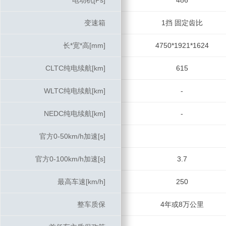
电动机[Ps]
电动机[Ps]
486
变速箱
变速箱
1挡 固定齿比
长*宽*高[mm]
长*宽*高[mm]
4750*1921*1624
CLTC纯电续航[km]
CLTC纯电续航[km]
615
WLTC纯电续航[km]
WLTC纯电续航[km]
-
NEDC纯电续航[km]
NEDC纯电续航[km]
-
官方0-50km/h加速[s]
官方0-50km/h加速[s]
官方0-100km/h加速[s]
官方0-100km/h加速[s]
3.7
最高车速[km/h]
最高车速[km/h]
250
整车质保
整车质保
4年或8万公里