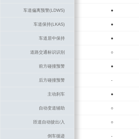
车道偏离预警(LDWS)
车道偏离预警(LDWS)
●
车道保持(LKAS)
车道保持(LKAS)
●
车道居中保持
车道居中保持
●
道路交通标识识别
道路交通标识识别
○
前方碰撞预警
前方碰撞预警
●
后方碰撞预警
后方碰撞预警
-
主动刹车
主动刹车
●
自动变道辅助
自动变道辅助
○
匝道自动驶出/入
匝道自动驶出/入
○
倒车循迹
倒车循迹
-