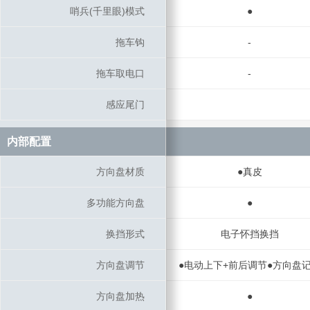
哨兵(千里眼)模式
哨兵(千里眼)模式
●
拖车钩
拖车钩
-
拖车取电口
拖车取电口
-
感应尾门
感应尾门
内部配置
内部配置
方向盘材质
方向盘材质
●真皮
多功能方向盘
多功能方向盘
●
换挡形式
换挡形式
电子怀挡换挡
方向盘调节
方向盘调节
●电动上下+前后调节●方向盘
方向盘加热
方向盘加热
●