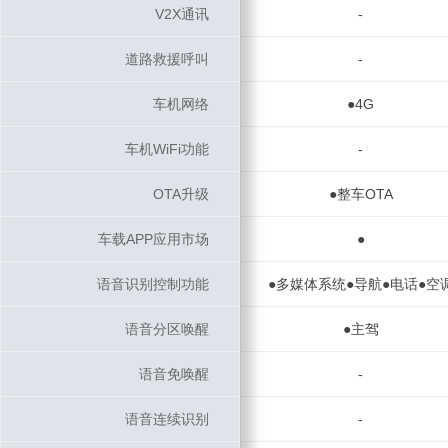
V2X通讯
V2X通讯
-
道路救援呼叫
道路救援呼叫
-
车机网络
车机网络
●4G
车机WiFi功能
车机WiFi功能
-
OTA升级
OTA升级
●整车OTA
车载APP应用市场
车载APP应用市场
●
语音识别控制功能
语音识别控制功能
●多媒体系统●导航●电话●空
语音分区唤醒
语音分区唤醒
●主驾
语音免唤醒
语音免唤醒
-
语音连续识别
语音连续识别
-