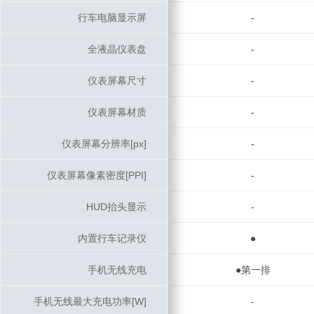
行车电脑显示屏
行车电脑显示屏
-
全液晶仪表盘
全液晶仪表盘
-
仪表屏幕尺寸
仪表屏幕尺寸
-
仪表屏幕材质
仪表屏幕材质
-
仪表屏幕分辨率[px]
仪表屏幕分辨率[px]
-
仪表屏幕像素密度[PPI]
仪表屏幕像素密度[PPI]
-
HUD抬头显示
HUD抬头显示
-
内置行车记录仪
内置行车记录仪
●
手机无线充电
手机无线充电
●第一排
手机无线最大充电功率[W]
手机无线最大充电功率[W]
-