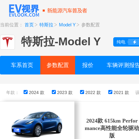
当前位置：
首页
特斯拉
Model Y
参数配置
特斯拉
-
Model Y
纯电
车系首页
参数配置
报价
车辆评测报
年款：
2024 款
2023 款
2022 款
2021 款
2024款 615km Perfor
mance高性能全轮驱
版