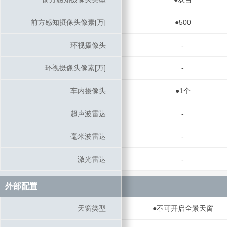
前方感知摄像头像素[万]
前方感知摄像头像素[万]
●500
环视摄像头
环视摄像头
-
环视摄像头像素[万]
环视摄像头像素[万]
-
车内摄像头
车内摄像头
●1个
超声波雷达
超声波雷达
-
毫米波雷达
毫米波雷达
-
激光雷达
激光雷达
-
外部配置
外部配置
天窗类型
天窗类型
●不可开启全景天窗