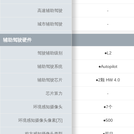
高速辅助驾驶
高速辅助驾驶
-
城市辅助驾驶
城市辅助驾驶
-
辅助驾驶硬件
辅助驾驶硬件
驾驶辅助级别
驾驶辅助级别
●L2
辅助驾驶系统
辅助驾驶系统
●Autopilot
辅助驾驶芯片
辅助驾驶芯片
●2颗 HW 4.0
芯片算力
芯片算力
-
环境感知摄像头
环境感知摄像头
●7个
环境感知摄像头像素[万]
环境感知摄像头像素[万]
●500
前方感知摄像头类型
前方感知摄像头类型
●双目