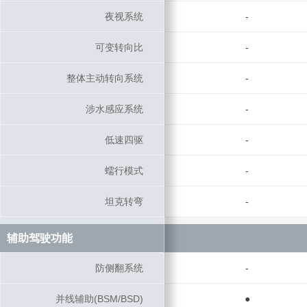
夜视系统
夜视系统
-
可变转向比
可变转向比
-
整体主动转向系统
整体主动转向系统
-
涉水感应系统
涉水感应系统
-
低速四驱
低速四驱
-
蠕行模式
蠕行模式
-
坦克转弯
坦克转弯
-
辅助驾驶功能
辅助驾驶功能
防侧翻系统
防侧翻系统
-
并线辅助(BSM/BSD)
并线辅助(BSM/BSD)
●