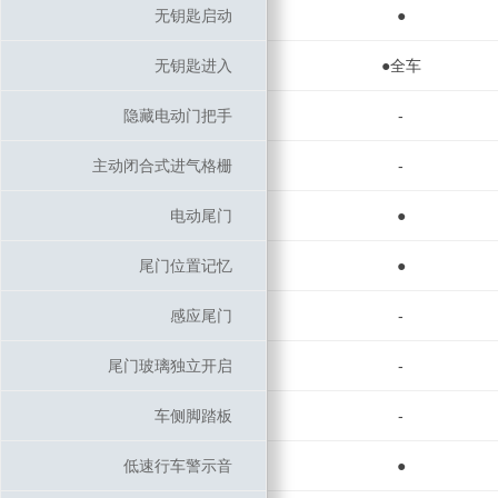
无钥匙启动
无钥匙启动
●
无钥匙进入
无钥匙进入
●全车
隐藏电动门把手
隐藏电动门把手
-
主动闭合式进气格栅
主动闭合式进气格栅
-
电动尾门
电动尾门
●
尾门位置记忆
尾门位置记忆
●
感应尾门
感应尾门
-
尾门玻璃独立开启
尾门玻璃独立开启
-
车侧脚踏板
车侧脚踏板
-
低速行车警示音
低速行车警示音
●