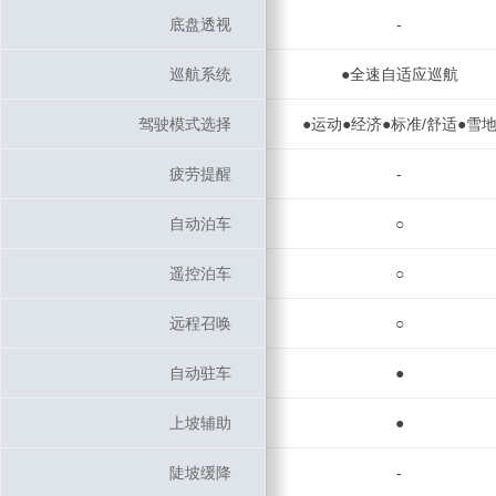
底盘透视
底盘透视
-
巡航系统
巡航系统
●全速自适应巡航
驾驶模式选择
驾驶模式选择
●运动●经济●标准/舒适●雪
疲劳提醒
疲劳提醒
-
自动泊车
自动泊车
○
遥控泊车
遥控泊车
○
远程召唤
远程召唤
○
自动驻车
自动驻车
●
上坡辅助
上坡辅助
●
陡坡缓降
陡坡缓降
-