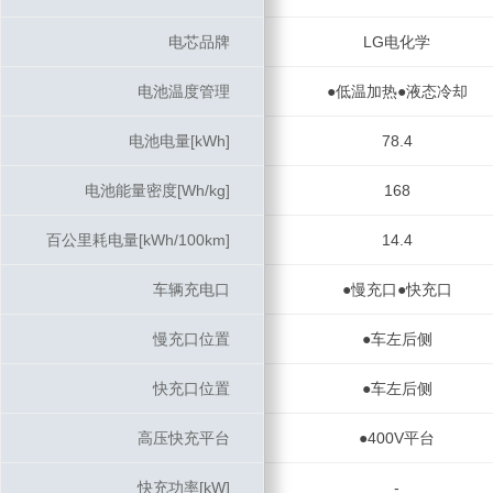
电芯品牌
电芯品牌
LG电化学
电池温度管理
电池温度管理
●低温加热●液态冷却
电池电量[kWh]
电池电量[kWh]
78.4
电池能量密度[Wh/kg]
电池能量密度[Wh/kg]
168
百公里耗电量[kWh/100km]
百公里耗电量[kWh/100km]
14.4
车辆充电口
车辆充电口
●慢充口●快充口
慢充口位置
慢充口位置
●车左后侧
快充口位置
快充口位置
●车左后侧
高压快充平台
高压快充平台
●400V平台
快充功率[kW]
快充功率[kW]
-