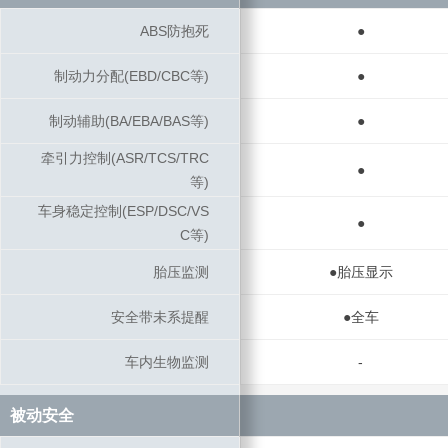
ABS防抱死
ABS防抱死
●
制动力分配(EBD/CBC等)
制动力分配(EBD/CBC等)
●
制动辅助(BA/EBA/BAS等)
制动辅助(BA/EBA/BAS等)
●
牵引力控制(ASR/TCS/TRC
牵引力控制(ASR/TCS/TRC
●
等)
等)
车身稳定控制(ESP/DSC/VS
车身稳定控制(ESP/DSC/VS
●
C等)
C等)
胎压监测
胎压监测
●胎压显示
安全带未系提醒
安全带未系提醒
●全车
车内生物监测
车内生物监测
-
被动安全
被动安全