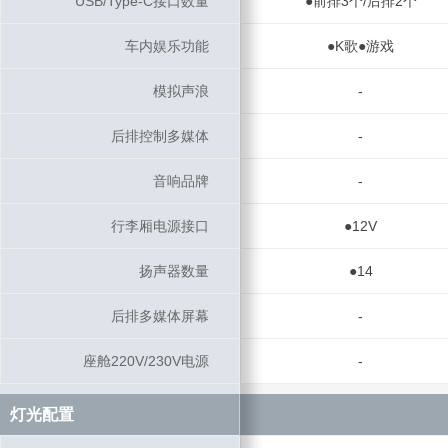
USB/Type-C接口数量
USB/Type-C接口数量
●前排3个/后排2个
车内娱乐功能
车内娱乐功能
●K歌●游戏
模拟声浪
模拟声浪
-
后排控制多媒体
后排控制多媒体
-
音响品牌
音响品牌
-
行李厢电源接口
行李厢电源接口
●12V
扬声器数量
扬声器数量
●14
后排多媒体屏幕
后排多媒体屏幕
-
座舱220V/230V电源
座舱220V/230V电源
-
灯光配置
灯光配置