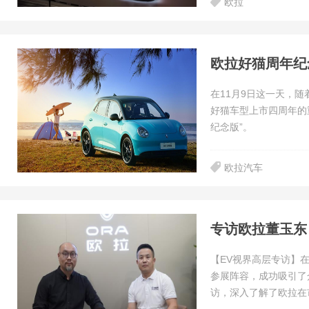
欧拉
欧拉好猫周年纪
在11月9日这一天，
好猫车型上市四周年的
纪念版”。
欧拉汽车
专访欧拉董玉东
【EV视界高层专访】
参展阵容，成功吸引了
访，深入了解了欧拉在