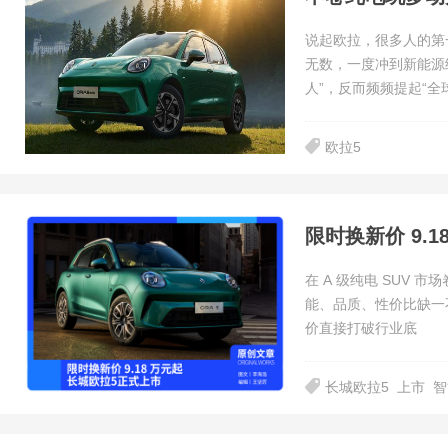
说起欧拉，很多人的第
无数，一度冲到新能源
人”，反而频频提起“全
欧拉5
在 A 级纯电 SUV
能、品质、性价比缺一不可
价直接打破行业底
长城欧拉5
上市
智