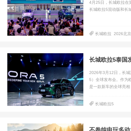
​4月25日，长城欧拉
长城欧拉5混动版和长
长城欧拉
2026北
2026年3月12日，长
5）全球发布会。作为
是一款新车的全球亮相
长城欧拉5
不卷纯电玩多动