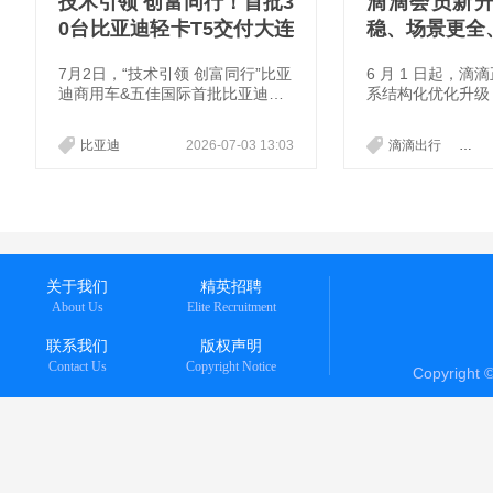
技术引领 创富同行！首批3
滴滴会员新
0台比亚迪轻卡T5交付大连
稳、场景更全
五佳
7月2日，“技术引领 创富同行”比亚
6 月 1 日起，
迪商用车&五佳国际首批比亚迪轻
系结构化优化升级
卡T5交付活动在辽宁大连顺利举
益，会员联名权益
行。首批30台比亚迪轻卡T5正式
万次。
比亚迪
2026-07-03 13:03
滴滴出行
会员
交付大连五佳国际贸易有限公司，
并将投入城市配送、快消品运输等
运营场景，以新能源技术赋能物流
运输，为企业提升运营效率、降低
运营成本提供有力支撑，助力滨城
绿色物流发展。
关于我们
精英招聘
About Us
Elite Recruitment
联系我们
版权声明
Contact Us
Copyright Notice
Copyright