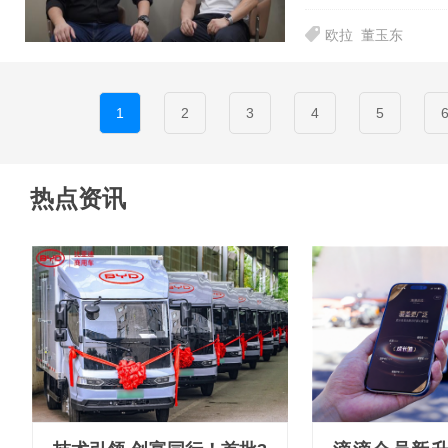
欧拉
董玉东
1
2
3
4
5
热点资讯