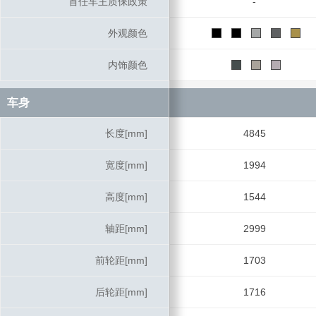
首任车主质保政策
首任车主质保政策
-
外观颜色
外观颜色
内饰颜色
内饰颜色
车身
车身
长度[mm]
长度[mm]
4845
宽度[mm]
宽度[mm]
1994
高度[mm]
高度[mm]
1544
轴距[mm]
轴距[mm]
2999
前轮距[mm]
前轮距[mm]
1703
后轮距[mm]
后轮距[mm]
1716