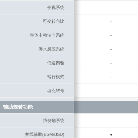
夜视系统
夜视系统
-
可变转向比
可变转向比
-
整体主动转向系统
整体主动转向系统
-
涉水感应系统
涉水感应系统
-
低速四驱
低速四驱
-
蠕行模式
蠕行模式
-
坦克转弯
坦克转弯
-
辅助驾驶功能
辅助驾驶功能
防侧翻系统
防侧翻系统
并线辅助(BSM/BSD)
并线辅助(BSM/BSD)
●