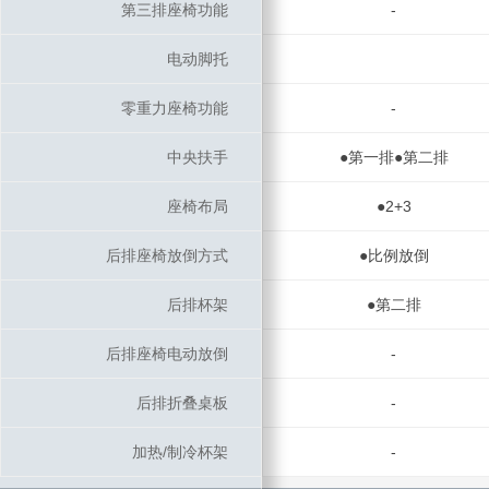
第三排座椅功能
第三排座椅功能
-
电动脚托
电动脚托
零重力座椅功能
零重力座椅功能
-
中央扶手
中央扶手
●第一排●第二排
座椅布局
座椅布局
●2+3
后排座椅放倒方式
后排座椅放倒方式
●比例放倒
后排杯架
后排杯架
●第二排
后排座椅电动放倒
后排座椅电动放倒
-
后排折叠桌板
后排折叠桌板
-
加热/制冷杯架
加热/制冷杯架
-