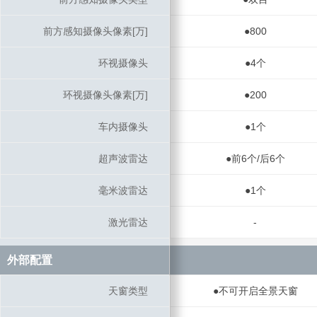
前方感知摄像头像素[万]
前方感知摄像头像素[万]
●800
环视摄像头
环视摄像头
●4个
环视摄像头像素[万]
环视摄像头像素[万]
●200
车内摄像头
车内摄像头
●1个
超声波雷达
超声波雷达
●前6个/后6个
毫米波雷达
毫米波雷达
●1个
激光雷达
激光雷达
-
外部配置
外部配置
天窗类型
天窗类型
●不可开启全景天窗