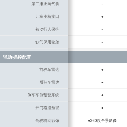
第二排正向气囊
第二排正向气囊
-
儿童座椅接口
儿童座椅接口
●
被动行人保护
被动行人保护
-
缺气保用轮胎
缺气保用轮胎
-
辅助/操控配置
辅助/操控配置
前驻车雷达
前驻车雷达
●
后驻车雷达
后驻车雷达
●
倒车车侧预警系统
倒车车侧预警系统
●
开门碰撞预警
开门碰撞预警
●
驾驶辅助影像
驾驶辅助影像
●360度全景影像