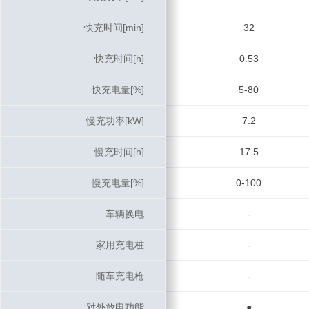
快充时间[min]
快充时间[min]
32
快充时间[h]
快充时间[h]
0.53
快充电量[%]
快充电量[%]
5-80
慢充功率[kW]
慢充功率[kW]
7.2
慢充时间[h]
慢充时间[h]
17.5
慢充电量[%]
慢充电量[%]
0-100
车辆换电
车辆换电
-
家用充电桩
家用充电桩
-
随车充电枪
随车充电枪
-
对外放电功能
对外放电功能
●