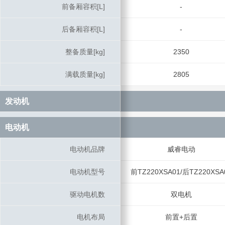
前备厢容积[L]
前备厢容积[L]
-
后备厢容积[L]
后备厢容积[L]
-
整备质量[kg]
整备质量[kg]
2350
满载质量[kg]
满载质量[kg]
2805
发动机
发动机
电动机
电动机
电动机品牌
电动机品牌
威睿电动
电动机型号
电动机型号
前TZ220XSA01/后TZ220XSA
驱动电机数
驱动电机数
双电机
电机布局
电机布局
前置+后置