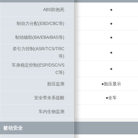
ABS防抱死
ABS防抱死
●
制动力分配(EBD/CBC等)
制动力分配(EBD/CBC等)
●
制动辅助(BA/EBA/BAS等)
制动辅助(BA/EBA/BAS等)
●
牵引力控制(ASR/TCS/TRC
牵引力控制(ASR/TCS/TRC
●
等)
等)
车身稳定控制(ESP/DSC/VS
车身稳定控制(ESP/DSC/VS
●
C等)
C等)
胎压监测
胎压监测
●胎压显示
安全带未系提醒
安全带未系提醒
●全车
车内生物监测
车内生物监测
被动安全
被动安全