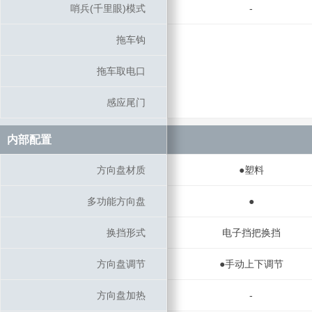
哨兵(千里眼)模式
哨兵(千里眼)模式
-
拖车钩
拖车钩
拖车取电口
拖车取电口
感应尾门
感应尾门
内部配置
内部配置
方向盘材质
方向盘材质
●塑料
多功能方向盘
多功能方向盘
●
换挡形式
换挡形式
电子挡把换挡
方向盘调节
方向盘调节
●手动上下调节
方向盘加热
方向盘加热
-