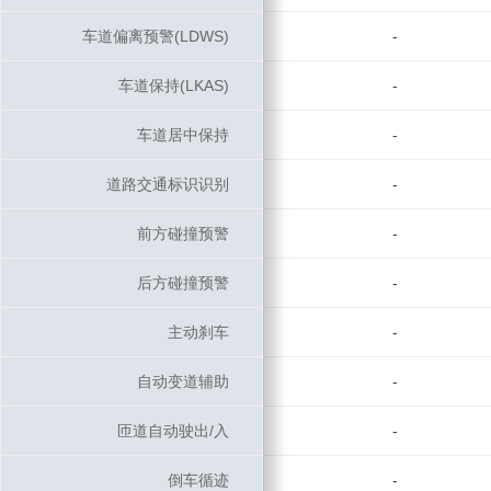
车道偏离预警(LDWS)
车道偏离预警(LDWS)
-
车道保持(LKAS)
车道保持(LKAS)
-
车道居中保持
车道居中保持
-
道路交通标识识别
道路交通标识识别
-
前方碰撞预警
前方碰撞预警
-
后方碰撞预警
后方碰撞预警
-
主动刹车
主动刹车
-
自动变道辅助
自动变道辅助
-
匝道自动驶出/入
匝道自动驶出/入
-
倒车循迹
倒车循迹
-