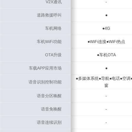
V2X通讯
V2X通讯
-
道路救援呼叫
道路救援呼叫
●
车机网络
车机网络
●4G
车机WiFi功能
车机WiFi功能
●WiFi连接●WiFi热点
OTA升级
OTA升级
●车机OTA
车载APP应用市场
车载APP应用市场
●
●多媒体系统●导航●电话●空调
语音识别控制功能
语音识别控制功能
窗
语音分区唤醒
语音分区唤醒
-
语音免唤醒
语音免唤醒
-
语音连续识别
语音连续识别
-