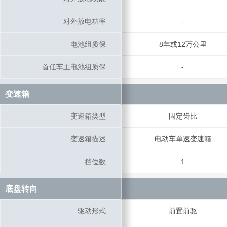
对外放电功率
对外放电功率
-
电池组质保
电池组质保
8年或12万公里
首任车主电池组质保
首任车主电池组质保
-
变速箱
变速箱
变速箱类型
变速箱类型
固定齿比
变速箱描述
变速箱描述
电动车单速变速箱
挡位数
挡位数
1
底盘转向
底盘转向
驱动形式
驱动形式
前置前驱