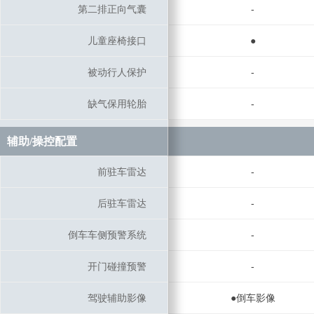
第二排正向气囊
第二排正向气囊
-
儿童座椅接口
儿童座椅接口
●
被动行人保护
被动行人保护
-
缺气保用轮胎
缺气保用轮胎
-
辅助/操控配置
辅助/操控配置
前驻车雷达
前驻车雷达
-
后驻车雷达
后驻车雷达
-
倒车车侧预警系统
倒车车侧预警系统
-
开门碰撞预警
开门碰撞预警
-
驾驶辅助影像
驾驶辅助影像
●倒车影像