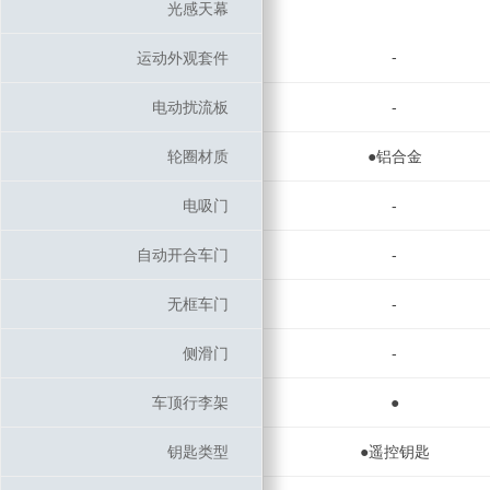
光感天幕
光感天幕
-
运动外观套件
运动外观套件
电动扰流板
电动扰流板
-
轮圈材质
轮圈材质
●铝合金
电吸门
电吸门
-
自动开合车门
自动开合车门
-
无框车门
无框车门
-
侧滑门
侧滑门
-
车顶行李架
车顶行李架
●
钥匙类型
钥匙类型
●遥控钥匙