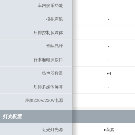
车内娱乐功能
车内娱乐功能
-
模拟声浪
模拟声浪
-
后排控制多媒体
后排控制多媒体
-
音响品牌
音响品牌
-
行李厢电源接口
行李厢电源接口
-
扬声器数量
扬声器数量
●4
后排多媒体屏幕
后排多媒体屏幕
-
座舱220V/230V电源
座舱220V/230V电源
-
灯光配置
灯光配置
近光灯光源
近光灯光源
●卤素