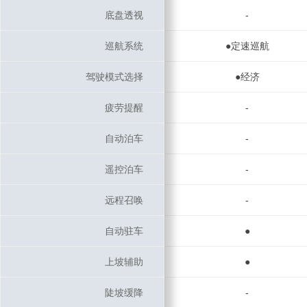
底盘透视
底盘透视
-
巡航系统
巡航系统
●定速巡航
驾驶模式选择
驾驶模式选择
●经济
疲劳提醒
疲劳提醒
-
自动泊车
自动泊车
-
遥控泊车
遥控泊车
-
远程召唤
远程召唤
-
自动驻车
自动驻车
●
上坡辅助
上坡辅助
●
陡坡缓降
陡坡缓降
-