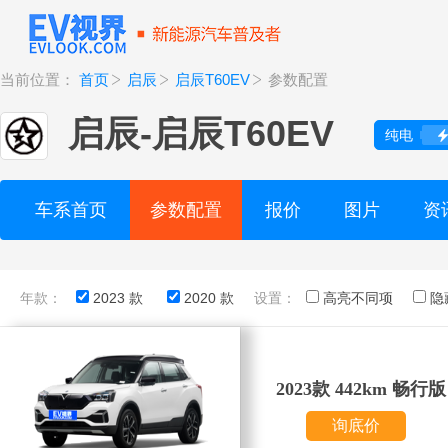
当前位置：
首页
启辰
启辰T60EV
参数配置
启辰
-
启辰T60EV
纯电
车系首页
参数配置
报价
图片
资
年款：
2023 款
2020 款
设置：
高亮不同项
隐
2023款 442km 畅行版
询底价