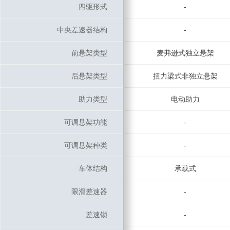
四驱形式
四驱形式
-
中央差速器结构
中央差速器结构
-
前悬架类型
前悬架类型
麦弗逊式独立悬架
后悬架类型
后悬架类型
扭力梁式非独立悬架
助力类型
助力类型
电动助力
可调悬架功能
可调悬架功能
-
可调悬架种类
可调悬架种类
-
车体结构
车体结构
承载式
限滑差速器
限滑差速器
-
差速锁
差速锁
-