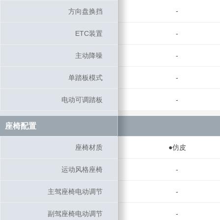
-
方向盘换挡
方向盘换挡
ETC装置
ETC装置
-
主动降噪
主动降噪
-
单踏板模式
单踏板模式
-
电动可调踏板
电动可调踏板
-
座椅配置
座椅配置
座椅材质
座椅材质
●仿皮
运动风格座椅
运动风格座椅
-
主驾座椅电动调节
主驾座椅电动调节
-
副驾座椅电动调节
副驾座椅电动调节
-