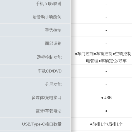
手机互联/映射
手机互联/映射
-
语音助手唤醒词
语音助手唤醒词
-
手势控制
手势控制
-
面部识别
面部识别
-
●车门控制●车窗控制●空调控制
远程控制功能
远程控制功能
电管理●车辆定位/寻车
车载CD/DVD
车载CD/DVD
-
分屏功能
分屏功能
-
多媒体/充电接口
多媒体/充电接口
●USB
蓝牙/车载电话
蓝牙/车载电话
●
USB/Type-C接口数量
USB/Type-C接口数量
●前排1个/后排1个