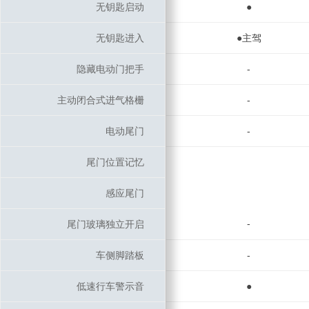
无钥匙启动
无钥匙启动
●
无钥匙进入
无钥匙进入
●主驾
隐藏电动门把手
隐藏电动门把手
-
主动闭合式进气格栅
主动闭合式进气格栅
-
电动尾门
电动尾门
-
尾门位置记忆
尾门位置记忆
感应尾门
感应尾门
-
尾门玻璃独立开启
尾门玻璃独立开启
车侧脚踏板
车侧脚踏板
-
低速行车警示音
低速行车警示音
●