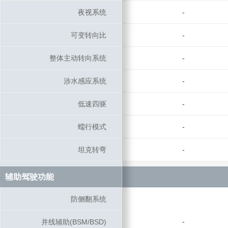
夜视系统
夜视系统
-
可变转向比
可变转向比
-
整体主动转向系统
整体主动转向系统
-
涉水感应系统
涉水感应系统
-
低速四驱
低速四驱
-
蠕行模式
蠕行模式
-
坦克转弯
坦克转弯
-
辅助驾驶功能
辅助驾驶功能
防侧翻系统
防侧翻系统
-
并线辅助(BSM/BSD)
并线辅助(BSM/BSD)