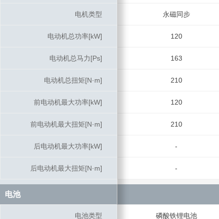
电机类型
电机类型
永磁同步
电动机总功率[kW]
电动机总功率[kW]
120
电动机总马力[Ps]
电动机总马力[Ps]
163
电动机总扭矩[N·m]
电动机总扭矩[N·m]
210
前电动机最大功率[kW]
前电动机最大功率[kW]
120
前电动机最大扭矩[N·m]
前电动机最大扭矩[N·m]
210
后电动机最大功率[kW]
后电动机最大功率[kW]
-
后电动机最大扭矩[N·m]
后电动机最大扭矩[N·m]
-
电池
电池
电池类型
电池类型
磷酸铁锂电池