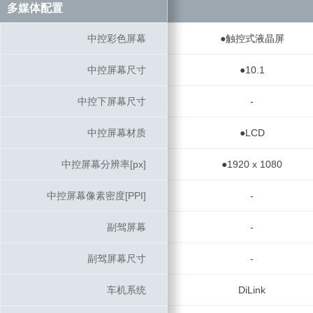
多媒体配置
多媒体配置
中控彩色屏幕
中控彩色屏幕
●触控式液晶屏
中控屏幕尺寸
中控屏幕尺寸
●10.1
中控下屏幕尺寸
中控下屏幕尺寸
-
中控屏幕材质
中控屏幕材质
●LCD
中控屏幕分辨率[px]
中控屏幕分辨率[px]
●1920 x 1080
中控屏幕像素密度[PPI]
中控屏幕像素密度[PPI]
-
副驾屏幕
副驾屏幕
-
副驾屏幕尺寸
副驾屏幕尺寸
-
车机系统
车机系统
DiLink