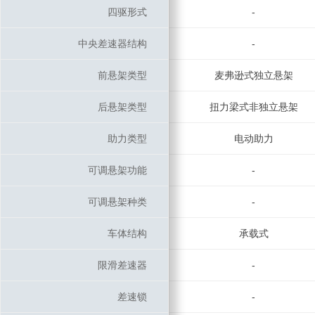
四驱形式
四驱形式
-
中央差速器结构
中央差速器结构
-
前悬架类型
前悬架类型
麦弗逊式独立悬架
后悬架类型
后悬架类型
扭力梁式非独立悬架
助力类型
助力类型
电动助力
可调悬架功能
可调悬架功能
-
可调悬架种类
可调悬架种类
-
车体结构
车体结构
承载式
限滑差速器
限滑差速器
-
差速锁
差速锁
-