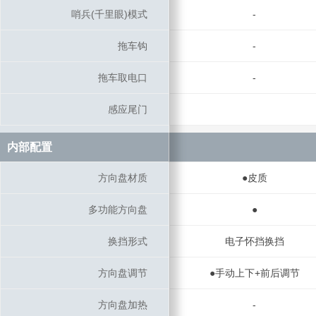
哨兵(千里眼)模式
哨兵(千里眼)模式
-
拖车钩
拖车钩
-
拖车取电口
拖车取电口
-
感应尾门
感应尾门
内部配置
内部配置
方向盘材质
方向盘材质
●皮质
多功能方向盘
多功能方向盘
●
换挡形式
换挡形式
电子怀挡换挡
方向盘调节
方向盘调节
●手动上下+前后调节
方向盘加热
方向盘加热
-