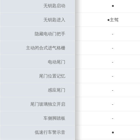
无钥匙启动
无钥匙启动
●
无钥匙进入
无钥匙进入
●主驾
隐藏电动门把手
隐藏电动门把手
-
主动闭合式进气格栅
主动闭合式进气格栅
-
电动尾门
电动尾门
-
尾门位置记忆
尾门位置记忆
-
感应尾门
感应尾门
-
尾门玻璃独立开启
尾门玻璃独立开启
-
车侧脚踏板
车侧脚踏板
-
低速行车警示音
低速行车警示音
●