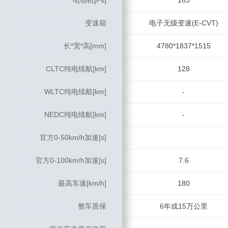
电动机[Ps]
电动机[Ps]
163
变速箱
变速箱
电子无级变速(E-CVT)
长*宽*高[mm]
长*宽*高[mm]
4780*1837*1515
CLTC纯电续航[km]
CLTC纯电续航[km]
128
WLTC纯电续航[km]
WLTC纯电续航[km]
-
NEDC纯电续航[km]
NEDC纯电续航[km]
-
官方0-50km/h加速[s]
官方0-50km/h加速[s]
官方0-100km/h加速[s]
官方0-100km/h加速[s]
7.6
最高车速[km/h]
最高车速[km/h]
180
整车质保
整车质保
6年或15万公里