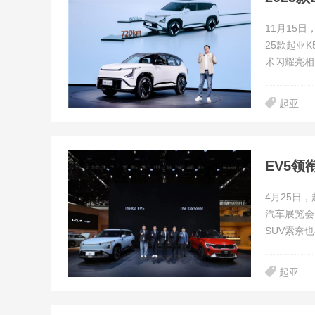
11月15
25款起亚
术闪耀亮相
起亚
4月25日
汽车展览会
SUV索奈
起亚