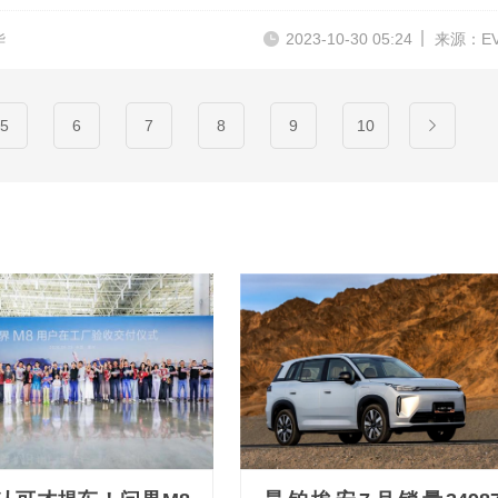
华
2023-10-30 05:24
来源：E
5
6
7
8
9
10