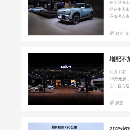
在全球汽车
经在中国市
不仅深入参
起亚
新
11月15
98万元起
型，官方建
起亚