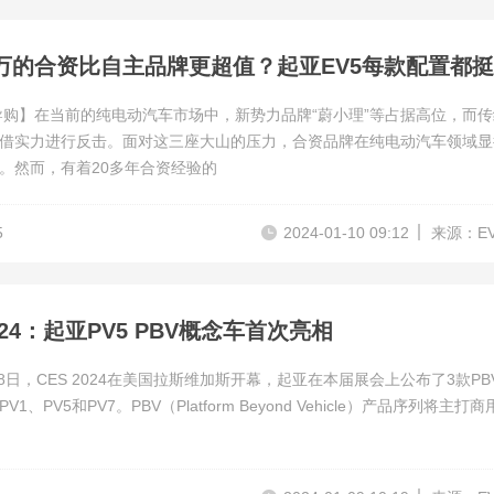
导购】在当前的纯电动汽车市场中，新势力品牌“蔚小理”等占据高位，而
借实力进行反击。面对这三座大山的压力，合资品牌在纯电动汽车领域显
。然而，有着20多年合资经验的
5
2024-01-10 09:12
来源：E
2024：起亚PV5 PBV概念车首次亮相
月8日，CES 2024在美国拉斯维加斯开幕，起亚在本届展会上公布了3款PB
1、PV5和PV7。PBV（Platform Beyond Vehicle）产品序列将主打商