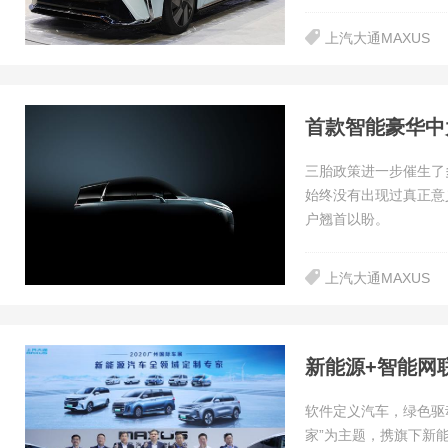
上汽大通MAXUS
三胎政策进一步催生了
始终没有出现过真正意
户翘首以盼。
上汽大通MAXUS
软件定义汽车，绿色驱动
家”为主题，携旗下新能