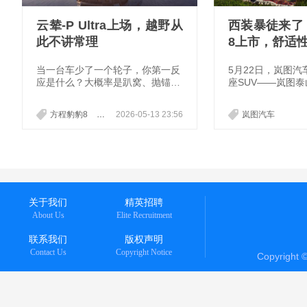
云辇-P Ultra上场，越野从
西装暴徒来了
此不讲常理
8上市，舒适
当一台车少了一个轮子，你第一反
5月22日，岚图
应是什么？大概率是趴窝、抛锚、
座SUV——岚图泰
寸步难行。这是过去几十年，汽车
新车推出PHEV与
行业和所有用户默认的铁律。但5
共5款版型，权益后售
方程豹豹8
方程豹豹5
2026-05-13 23:56
岚图汽车
月13日，比亚迪方程豹用一场发布
6.99万。同时，推
会，直接把这条铁律撕碎了。
0元的购车权益，
限时现金、配置升
安心等车等福利，
车用车保驾护航。
关于我们
精英招聘
About Us
Elite Recruitment
联系我们
版权声明
Contact Us
Copyright Notice
Copyright