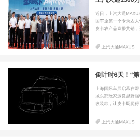
近日，上汽大通MAX
国车企第一个专为农人设
皮卡农产品直播共销，
上汽大通MAXUS
上海国际车展启幕在即
域头部玩家运良越野强
改装款，让皮卡既爬得
上汽大通MAXUS