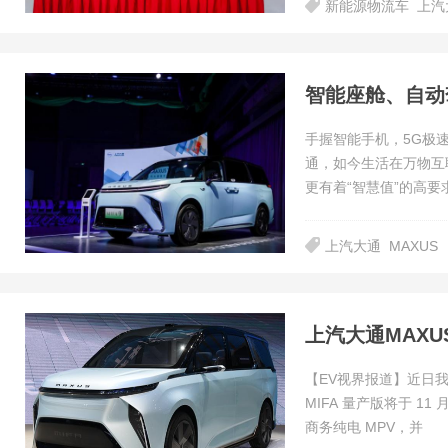
新能源物流车
上汽
手握智能手机，5G极
通，如今生活在万物互
更有着“智慧值”的高要
上汽大通
MAXUS
上汽大通MAXU
【EV视界报道】近日我
MIFA 量产版将于 1
商务纯电 MPV，并