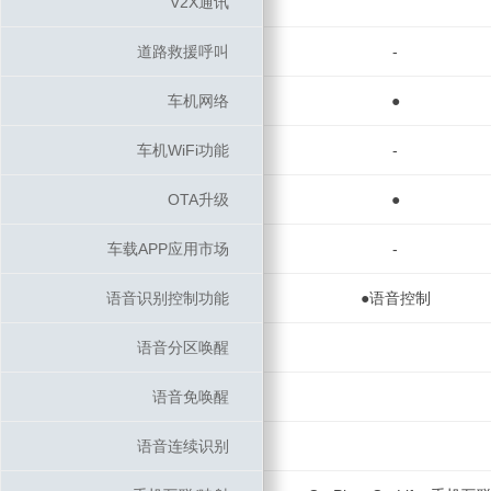
V2X通讯
V2X通讯
道路救援呼叫
道路救援呼叫
-
车机网络
车机网络
●
车机WiFi功能
车机WiFi功能
-
OTA升级
OTA升级
●
车载APP应用市场
车载APP应用市场
-
语音识别控制功能
语音识别控制功能
●语音控制
语音分区唤醒
语音分区唤醒
语音免唤醒
语音免唤醒
语音连续识别
语音连续识别