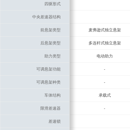
四驱形式
四驱形式
中央差速器结构
中央差速器结构
前悬架类型
前悬架类型
麦弗逊式独立悬架
后悬架类型
后悬架类型
多连杆式独立悬架
助力类型
助力类型
电动助力
可调悬架功能
可调悬架功能
-
可调悬架种类
可调悬架种类
-
车体结构
车体结构
承载式
限滑差速器
限滑差速器
-
差速锁
差速锁