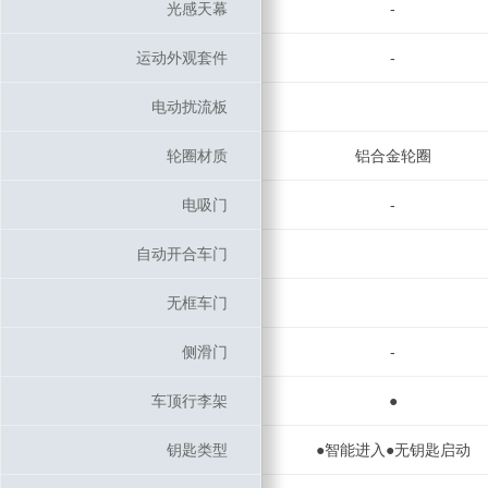
光感天幕
光感天幕
-
运动外观套件
运动外观套件
-
电动扰流板
电动扰流板
轮圈材质
轮圈材质
铝合金轮圈
电吸门
电吸门
-
自动开合车门
自动开合车门
无框车门
无框车门
侧滑门
侧滑门
-
车顶行李架
车顶行李架
●
钥匙类型
钥匙类型
●智能进入●无钥匙启动