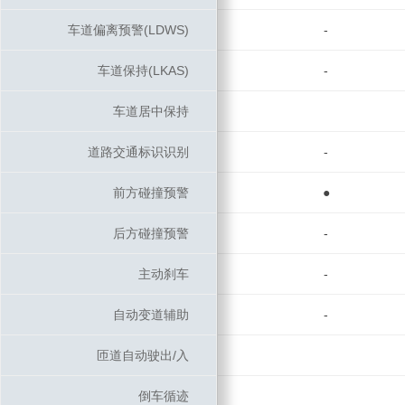
车道偏离预警(LDWS)
车道偏离预警(LDWS)
-
车道保持(LKAS)
车道保持(LKAS)
-
车道居中保持
车道居中保持
道路交通标识识别
道路交通标识识别
-
前方碰撞预警
前方碰撞预警
●
后方碰撞预警
后方碰撞预警
-
主动刹车
主动刹车
-
自动变道辅助
自动变道辅助
-
匝道自动驶出/入
匝道自动驶出/入
倒车循迹
倒车循迹