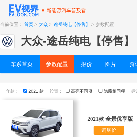
当前位置：
首页
大众
途岳纯电【停售】
参数配置
大众
-
途岳纯电【停售】
车系首页
参数配置
报价
图片
资
年款：
2021 款
设置：
高亮不同项
隐藏相同项
标
2021款 全景优享版
询底价