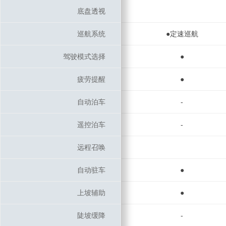
底盘透视
底盘透视
巡航系统
巡航系统
●定速巡航
驾驶模式选择
驾驶模式选择
●
疲劳提醒
疲劳提醒
●
自动泊车
自动泊车
-
遥控泊车
遥控泊车
-
远程召唤
远程召唤
自动驻车
自动驻车
●
上坡辅助
上坡辅助
●
陡坡缓降
陡坡缓降
-