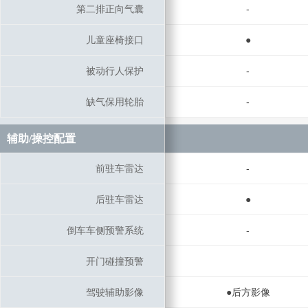
第二排正向气囊
第二排正向气囊
-
儿童座椅接口
儿童座椅接口
●
被动行人保护
被动行人保护
-
缺气保用轮胎
缺气保用轮胎
-
辅助/操控配置
辅助/操控配置
前驻车雷达
前驻车雷达
-
后驻车雷达
后驻车雷达
●
倒车车侧预警系统
倒车车侧预警系统
-
开门碰撞预警
开门碰撞预警
驾驶辅助影像
驾驶辅助影像
●后方影像