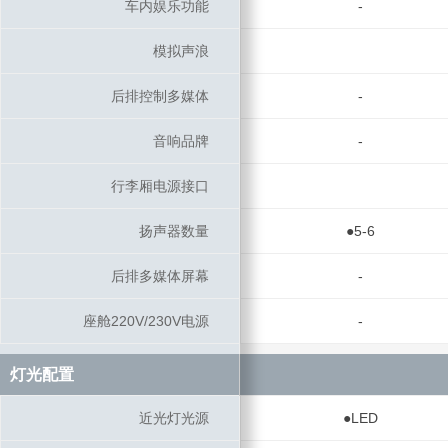
车内娱乐功能
车内娱乐功能
-
模拟声浪
模拟声浪
后排控制多媒体
后排控制多媒体
-
音响品牌
音响品牌
-
行李厢电源接口
行李厢电源接口
扬声器数量
扬声器数量
●5-6
后排多媒体屏幕
后排多媒体屏幕
-
座舱220V/230V电源
座舱220V/230V电源
-
灯光配置
灯光配置
近光灯光源
近光灯光源
●LED