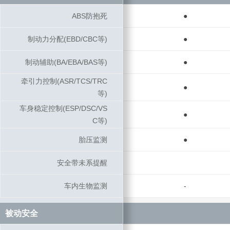
ABS防抱死
ABS防抱死
●
制动力分配(EBD/CBC等)
制动力分配(EBD/CBC等)
●
制动辅助(BA/EBA/BAS等)
制动辅助(BA/EBA/BAS等)
●
牵引力控制(ASR/TCS/TRC
牵引力控制(ASR/TCS/TRC
●
等)
等)
车身稳定控制(ESP/DSC/VS
车身稳定控制(ESP/DSC/VS
●
C等)
C等)
胎压监测
胎压监测
●
安全带未系提醒
安全带未系提醒
车内生物监测
车内生物监测
-
被动安全
被动安全