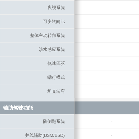
夜视系统
夜视系统
-
可变转向比
可变转向比
-
整体主动转向系统
整体主动转向系统
-
涉水感应系统
涉水感应系统
低速四驱
低速四驱
蠕行模式
蠕行模式
坦克转弯
坦克转弯
辅助驾驶功能
辅助驾驶功能
防侧翻系统
防侧翻系统
-
并线辅助(BSM/BSD)
并线辅助(BSM/BSD)
-