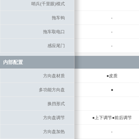
哨兵(千里眼)模式
哨兵(千里眼)模式
拖车钩
拖车钩
-
拖车取电口
拖车取电口
-
感应尾门
感应尾门
-
内部配置
内部配置
方向盘材质
方向盘材质
●皮质
多功能方向盘
多功能方向盘
●
换挡形式
换挡形式
方向盘调节
方向盘调节
●上下调节●前后调节
方向盘加热
方向盘加热
-