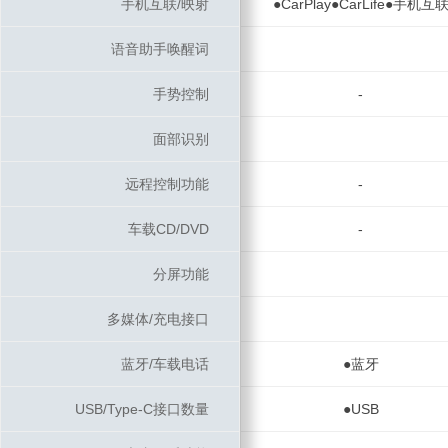
手机互联/映射
手机互联/映射
●CarPlay●CarLife●手机互
语音助手唤醒词
语音助手唤醒词
手势控制
手势控制
-
面部识别
面部识别
远程控制功能
远程控制功能
-
车载CD/DVD
车载CD/DVD
-
分屏功能
分屏功能
多媒体/充电接口
多媒体/充电接口
蓝牙/车载电话
蓝牙/车载电话
●蓝牙
USB/Type-C接口数量
USB/Type-C接口数量
●USB