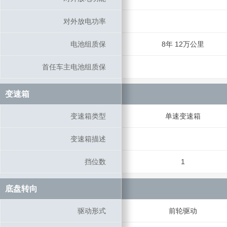
对外放电功率
对外放电功率
电池组质保
电池组质保
8年 12万公里
首任车主电池组质保
首任车主电池组质保
变速箱
变速箱
变速箱类型
变速箱类型
单速变速箱
变速箱描述
变速箱描述
挡位数
挡位数
1
底盘转向
底盘转向
驱动形式
驱动形式
前轮驱动