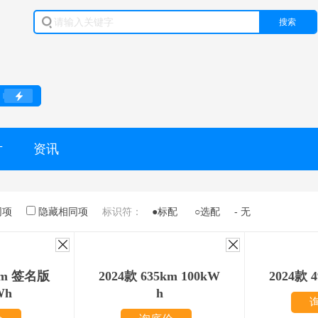
搜索
片
资讯
同项
隐藏相同项
标识符：
●标配
○选配
- 无
5km 签名版
2024款 635km 100kW
2024款 
Wh
h