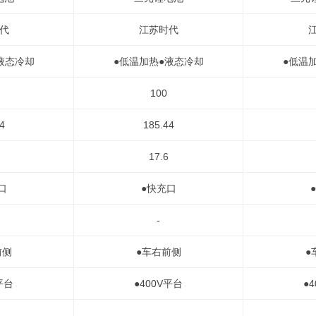
代
江苏时代
液态冷却
●低温加热●液态冷却
●低温
100
4
185.44
17.6
口
●快充口
-
前侧
●车右前侧
●
平台
●400V平台
●
-