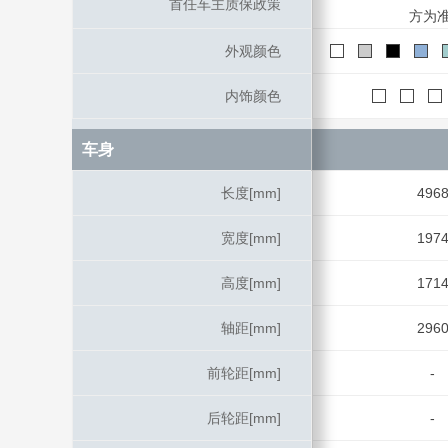
首任车主质保政策
首任车主质保政策
方为准
外观颜色
外观颜色
内饰颜色
内饰颜色
车身
车身
长度[mm]
长度[mm]
496
宽度[mm]
宽度[mm]
197
高度[mm]
高度[mm]
171
轴距[mm]
轴距[mm]
296
前轮距[mm]
前轮距[mm]
-
后轮距[mm]
后轮距[mm]
-