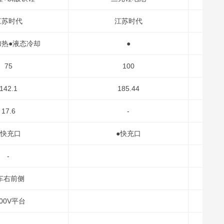
江苏时代
江苏时代
加热●液态冷却
●
75
100
142.1
185.44
17.6
-
●快充口
●快充口
-
车右前侧
400V平台
-
-