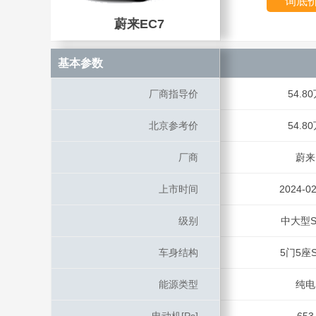
询底
蔚来EC7
蔚来EC7
基本参数
基本参数
厂商指导价
厂商指导价
54.8
北京参考价
北京参考价
54.8
厂商
厂商
蔚来
上市时间
上市时间
2024-02
级别
级别
中大型S
车身结构
车身结构
5门5座S
能源类型
能源类型
纯电