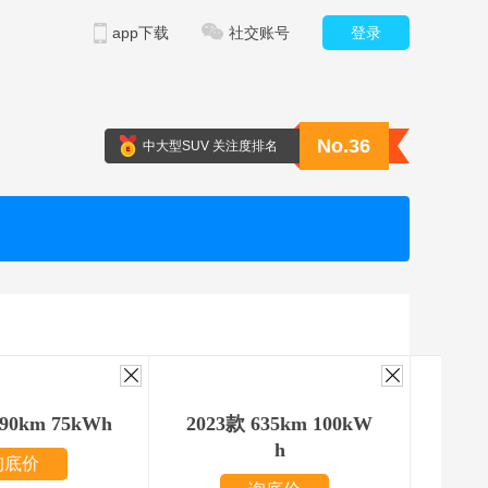
app下载
社交账号
登录
No.36
中大型SUV 关注度排名
490km 75kWh
2023款 635km 100kW
202
h
询底价