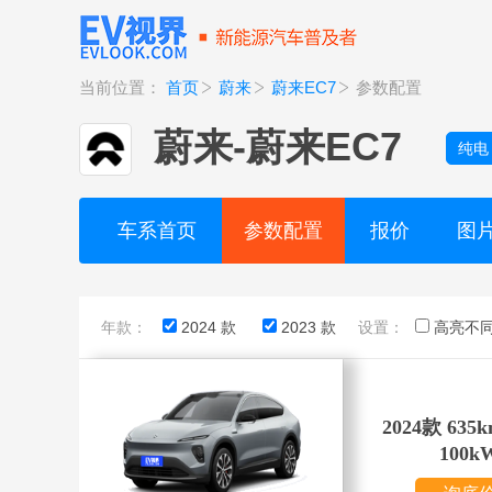
当前位置：
首页
蔚来
蔚来EC7
参数配置
蔚来
-
蔚来EC7
纯电
车系首页
参数配置
报价
图
年款：
2024 款
2023 款
设置：
高亮不
2024款 63
100k