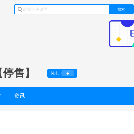
搜索
【停售】
纯电
片
资讯