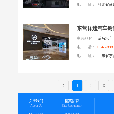
地 址：
河北省沧
东营祥越汽车销
主营品牌：
威马汽车
电 话：
0546-898
地 址：
山东省东
1
2
3
关于我们
精英招聘
About Us
Elite Recruitment