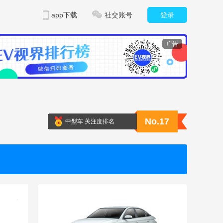
app下载
社交账号
登录
广告
No.17
中型车 关注度排名