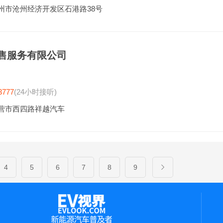
州市沧州经济开发区石港路38号
售服务有限公司
3777
(24小时接听)
营市西四路祥越汽车
4
5
6
7
8
9