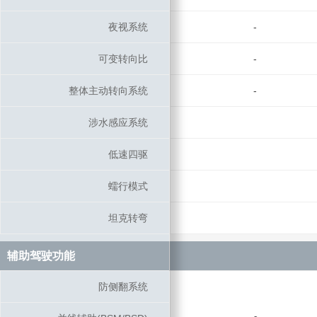
夜视系统
夜视系统
-
可变转向比
可变转向比
-
整体主动转向系统
整体主动转向系统
-
涉水感应系统
涉水感应系统
低速四驱
低速四驱
蠕行模式
蠕行模式
坦克转弯
坦克转弯
辅助驾驶功能
辅助驾驶功能
防侧翻系统
防侧翻系统