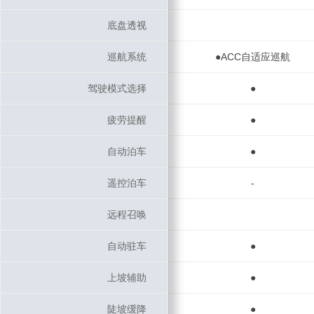
底盘透视
底盘透视
巡航系统
巡航系统
●ACC自适应巡航
驾驶模式选择
驾驶模式选择
●
疲劳提醒
疲劳提醒
●
自动泊车
自动泊车
●
遥控泊车
遥控泊车
-
远程召唤
远程召唤
自动驻车
自动驻车
●
上坡辅助
上坡辅助
●
陡坡缓降
陡坡缓降
●