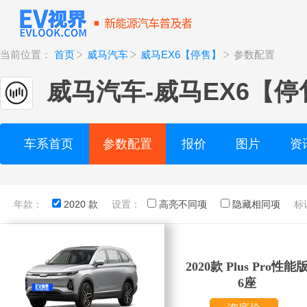
当前位置：
首页
威马汽车
威马EX6【停售】
参数配置
威马汽车
-
威马EX6【停
车系首页
参数配置
报价
图片
资
年款：
2020 款
设置：
高亮不同项
隐藏相同项
标
2020款 Plus Pro性能
6座