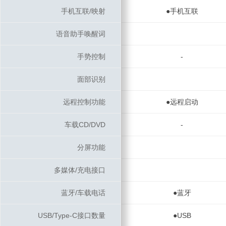
手机互联/映射
手机互联/映射
●手机互联
语音助手唤醒词
语音助手唤醒词
手势控制
手势控制
-
面部识别
面部识别
远程控制功能
远程控制功能
●远程启动
车载CD/DVD
车载CD/DVD
-
分屏功能
分屏功能
多媒体/充电接口
多媒体/充电接口
蓝牙/车载电话
蓝牙/车载电话
●蓝牙
USB/Type-C接口数量
USB/Type-C接口数量
●USB