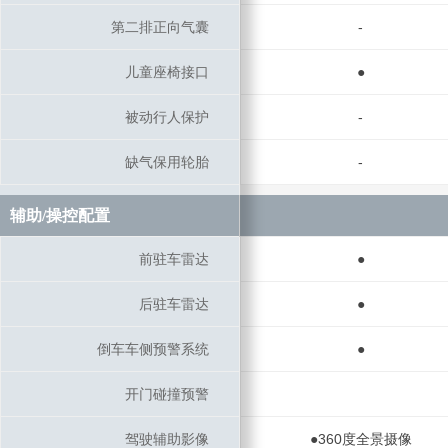
第二排正向气囊
第二排正向气囊
-
儿童座椅接口
儿童座椅接口
●
被动行人保护
被动行人保护
-
缺气保用轮胎
缺气保用轮胎
-
辅助/操控配置
辅助/操控配置
前驻车雷达
前驻车雷达
●
后驻车雷达
后驻车雷达
●
倒车车侧预警系统
倒车车侧预警系统
●
开门碰撞预警
开门碰撞预警
驾驶辅助影像
驾驶辅助影像
●360度全景摄像