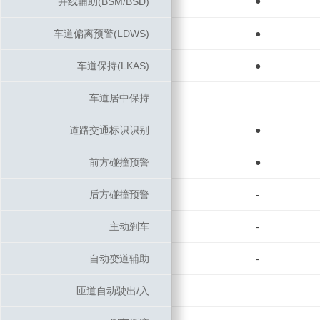
●
并线辅助(BSM/BSD)
并线辅助(BSM/BSD)
车道偏离预警(LDWS)
车道偏离预警(LDWS)
●
车道保持(LKAS)
车道保持(LKAS)
●
车道居中保持
车道居中保持
道路交通标识识别
道路交通标识识别
●
前方碰撞预警
前方碰撞预警
●
后方碰撞预警
后方碰撞预警
-
主动刹车
主动刹车
-
自动变道辅助
自动变道辅助
-
匝道自动驶出/入
匝道自动驶出/入