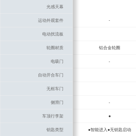
光感天幕
光感天幕
-
运动外观套件
运动外观套件
电动扰流板
电动扰流板
轮圈材质
轮圈材质
铝合金轮圈
电吸门
电吸门
-
自动开合车门
自动开合车门
无框车门
无框车门
侧滑门
侧滑门
-
车顶行李架
车顶行李架
●
钥匙类型
钥匙类型
●智能进入●无钥匙启动