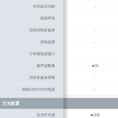
车内娱乐功能
车内娱乐功能
-
模拟声浪
模拟声浪
后排控制多媒体
后排控制多媒体
-
音响品牌
音响品牌
-
行李厢电源接口
行李厢电源接口
扬声器数量
扬声器数量
●10
后排多媒体屏幕
后排多媒体屏幕
-
座舱220V/230V电源
座舱220V/230V电源
-
灯光配置
灯光配置
近光灯光源
近光灯光源
●LED