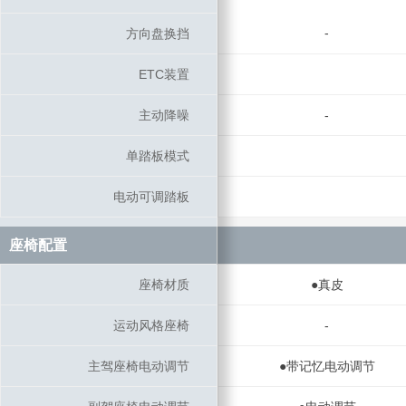
-
方向盘换挡
方向盘换挡
ETC装置
ETC装置
主动降噪
主动降噪
-
单踏板模式
单踏板模式
电动可调踏板
电动可调踏板
座椅配置
座椅配置
座椅材质
座椅材质
●真皮
运动风格座椅
运动风格座椅
-
主驾座椅电动调节
主驾座椅电动调节
●带记忆电动调节