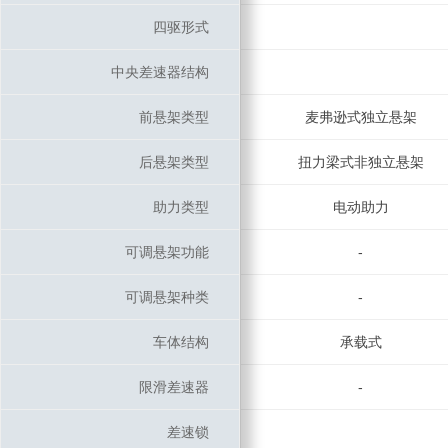
四驱形式
四驱形式
中央差速器结构
中央差速器结构
前悬架类型
前悬架类型
麦弗逊式独立悬架
后悬架类型
后悬架类型
扭力梁式非独立悬架
助力类型
助力类型
电动助力
可调悬架功能
可调悬架功能
-
可调悬架种类
可调悬架种类
-
车体结构
车体结构
承载式
限滑差速器
限滑差速器
-
差速锁
差速锁