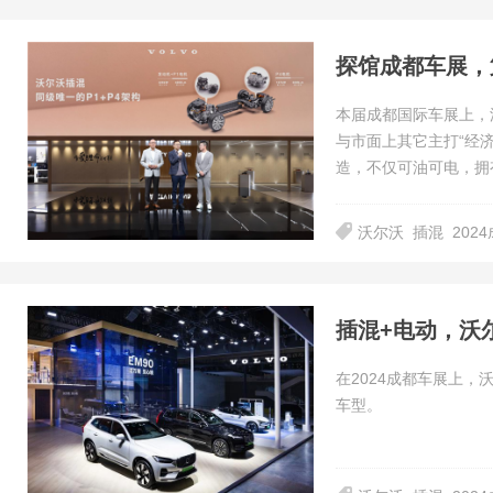
本届成都国际车展上，
与市面上其它主打“经
造，不仅可油可电，拥有
沃尔沃
插混
202
插混+电动，沃
在2024成都车展上
车型。