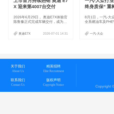
上市首月持续热销 奥迪 E7
一汽-大众行
X 迎来第4007台交付
终身质保” 
标杆
2026年6月29日， 奥迪E7X体验官
8月1日，一汽-大
陈鲁豫正式完成车辆交付，成为奥
全系燃油车及PH
迪 E7X 第4007位用户。深耕传媒
主推出“全系双终
行业多年，陈鲁豫以专业、从容的
为行业首家全系、
奥迪E7X
2026-07-01 14:31
一汽-大众
职业姿态广为人知，其对生活品质
和原装备件终身质
的极致追求，与AUDI“勇敢、专
打破了业内普遍实行
注、坚持、热爱”的品牌精神高度
0万公里”、零件1
契合。
有效化解了核心部
高的现实难题，让
又省心，为汽车服
杆。
关于我们
精英招聘
About Us
Elite Recruitment
联系我们
版权声明
Contact Us
Copyright Notice
Copyright