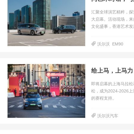
汇聚全球演艺精粹，探
大启幕。活动现场，来
文化盛事，香港艺术发
沃尔沃
EM90
即将启幕的上海马拉松
松，成为2024-20
的赛程支持。
沃尔沃汽车