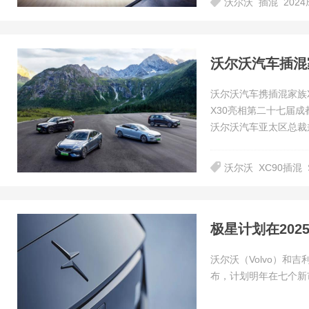
沃尔沃
插混
202
沃尔沃汽车携插混家族XC
X30亮相第二十七届
沃尔沃汽车亚太区总裁
沃尔沃
XC90插混
极星计划在20
沃尔沃（Volvo）和吉
布，计划明年在七个新