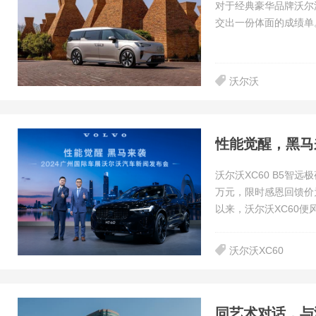
对于经典豪华品牌沃尔
交出一份体面的成绩单
沃尔沃
性能觉醒，黑马
沃尔沃XC60 B5智
万元，限时感恩回馈价为
以来，沃尔沃XC60便
沃尔沃XC60
同艺术对话，与