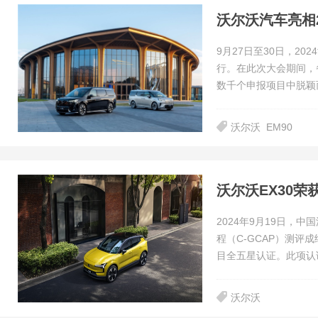
9月27日至30日，20
行。在此次大会期间，备
数千个申报项目中脱颖
沃尔沃
EM90
沃尔沃EX30荣
2024年9月19日，
程（C-GCAP）测评
目全五星认证。此项认
沃尔沃