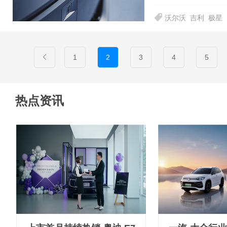
沃尔沃
吉利
极星
1
2
3
4
5
热点资讯