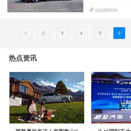
沃尔沃EX30
2
3
4
5
6
热点资讯