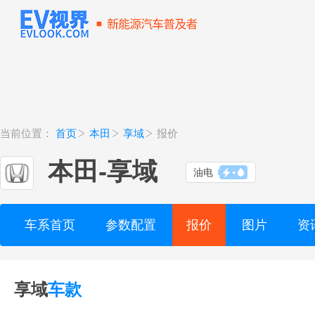
当前位置：
首页
本田
享域
报价
本田
-
享域
油电
车系首页
参数配置
报价
图片
资
享域
车款