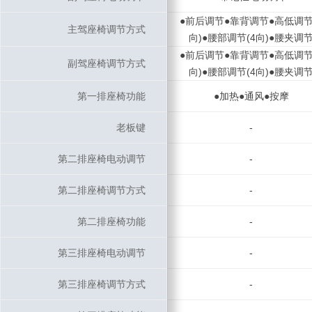
●前后调节●靠背调节●高低调节
主驾座椅调节方式
主驾座椅调节方式
向)●腰部调节(4向)●腰夹调
●前后调节●靠背调节●高低调节
副驾座椅调节方式
副驾座椅调节方式
向)●腰部调节(4向)●腰夹调
第一排座椅功能
第一排座椅功能
●加热●通风●按摩
老板键
老板键
-
第二排座椅电动调节
第二排座椅电动调节
-
第二排座椅调节方式
第二排座椅调节方式
-
第二排座椅功能
第二排座椅功能
-
第三排座椅电动调节
第三排座椅电动调节
-
第三排座椅调节方式
第三排座椅调节方式
-