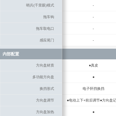
哨兵(千里眼)模式
哨兵(千里眼)模式
-
拖车钩
拖车钩
-
拖车取电口
拖车取电口
-
感应尾门
感应尾门
-
内部配置
内部配置
方向盘材质
方向盘材质
●真皮
多功能方向盘
多功能方向盘
●
换挡形式
换挡形式
电子怀挡换挡
方向盘调节
方向盘调节
●电动上下+前后调节●方向盘
方向盘加热
方向盘加热
●