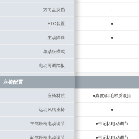
方向盘换挡
方向盘换挡
-
ETC装置
ETC装置
●
主动降噪
主动降噪
●
单踏板模式
单踏板模式
-
电动可调踏板
电动可调踏板
-
座椅配置
座椅配置
座椅材质
座椅材质
●真皮/翻毛材质混搭
运动风格座椅
运动风格座椅
●
主驾座椅电动调节
主驾座椅电动调节
●带记忆电动调节
副驾座椅电动调节
副驾座椅电动调节
●带记忆电动调节