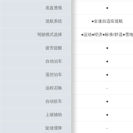
底盘透视
底盘透视
●
巡航系统
巡航系统
●全速自适应巡航
驾驶模式选择
驾驶模式选择
●运动●经济●标准/舒适●雪
疲劳提醒
疲劳提醒
●
自动泊车
自动泊车
●
遥控泊车
遥控泊车
●
远程召唤
远程召唤
-
自动驻车
自动驻车
●
上坡辅助
上坡辅助
●
陡坡缓降
陡坡缓降
-