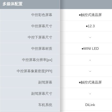
多媒体配置
多媒体配置
中控彩色屏幕
中控彩色屏幕
●触控式液晶屏
中控屏幕尺寸
中控屏幕尺寸
●12.3
中控下屏幕尺寸
中控下屏幕尺寸
-
中控屏幕材质
中控屏幕材质
●MINI LED
中控屏幕分辨率[px]
中控屏幕分辨率[px]
-
中控屏幕像素密度[PPI]
中控屏幕像素密度[PPI]
-
副驾屏幕
副驾屏幕
●触控式液晶屏
副驾屏幕尺寸
副驾屏幕尺寸
-
车机系统
车机系统
DiLink