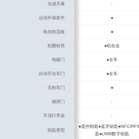
光感天幕
光感天幕
-
运动外观套件
运动外观套件
●
电动扰流板
电动扰流板
●
轮圈材质
轮圈材质
●铝合金
电吸门
电吸门
●全车
自动开合车门
自动开合车门
●全车
无框车门
无框车门
●
侧滑门
侧滑门
-
车顶行李架
车顶行李架
-
●遥控钥匙●蓝牙钥匙●NFC/RFI
钥匙类型
钥匙类型
匙●UWB数字钥匙