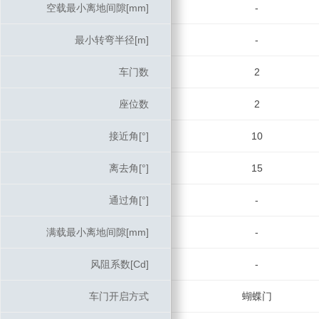
空载最小离地间隙[mm]
空载最小离地间隙[mm]
-
最小转弯半径[m]
最小转弯半径[m]
-
车门数
车门数
2
座位数
座位数
2
接近角[°]
接近角[°]
10
离去角[°]
离去角[°]
15
通过角[°]
通过角[°]
-
满载最小离地间隙[mm]
满载最小离地间隙[mm]
-
风阻系数[Cd]
风阻系数[Cd]
-
车门开启方式
车门开启方式
蝴蝶门