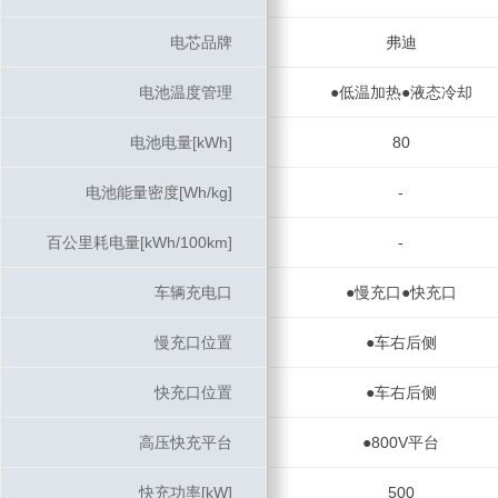
电芯品牌
电芯品牌
弗迪
电池温度管理
电池温度管理
●低温加热●液态冷却
电池电量[kWh]
电池电量[kWh]
80
电池能量密度[Wh/kg]
电池能量密度[Wh/kg]
-
百公里耗电量[kWh/100km]
百公里耗电量[kWh/100km]
-
车辆充电口
车辆充电口
●慢充口●快充口
慢充口位置
慢充口位置
●车右后侧
快充口位置
快充口位置
●车右后侧
高压快充平台
高压快充平台
●800V平台
快充功率[kW]
快充功率[kW]
500