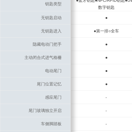
●蓝牙钥匙●NFC/RFID钥匙●U
钥匙类型
钥匙类型
数字钥匙
无钥匙启动
无钥匙启动
●
无钥匙进入
无钥匙进入
●第一排○全车
隐藏电动门把手
隐藏电动门把手
●
主动闭合式进气格栅
主动闭合式进气格栅
●
电动尾门
电动尾门
●
尾门位置记忆
尾门位置记忆
●
感应尾门
感应尾门
-
尾门玻璃独立开启
尾门玻璃独立开启
-
车侧脚踏板
车侧脚踏板
-