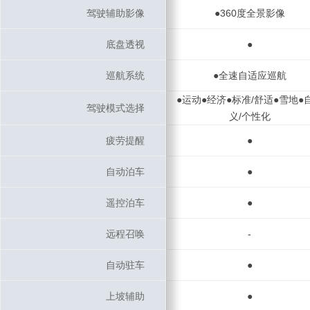
驾驶辅助影像
驾驶辅助影像
●360度全景影像
底盘透视
底盘透视
●
巡航系统
巡航系统
●全速自适应巡航
●运动●经济●标准/舒适●雪地●
驾驶模式选择
驾驶模式选择
义/个性化
疲劳提醒
疲劳提醒
●
自动泊车
自动泊车
●
遥控泊车
遥控泊车
●
远程召唤
远程召唤
-
自动驻车
自动驻车
●
上坡辅助
上坡辅助
●