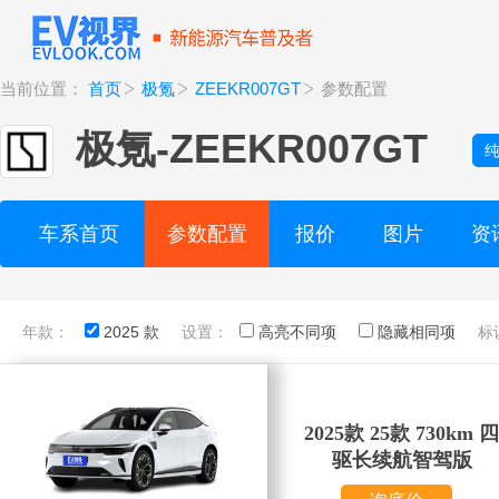
当前位置：
首页
极氪
ZEEKR007GT
参数配置
极氪
-
ZEEKR007GT
车系首页
参数配置
报价
图片
资
年款：
2025 款
设置：
高亮不同项
隐藏相同项
标
2025款 25款 730km 四
驱长续航智驾版