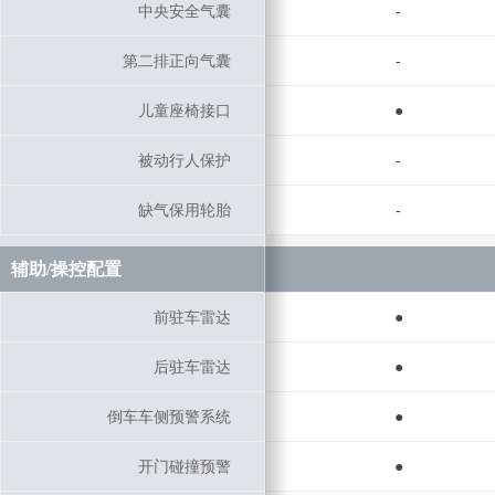
中央安全气囊
中央安全气囊
-
第二排正向气囊
第二排正向气囊
-
儿童座椅接口
儿童座椅接口
●
被动行人保护
被动行人保护
-
缺气保用轮胎
缺气保用轮胎
-
辅助/操控配置
辅助/操控配置
前驻车雷达
前驻车雷达
●
后驻车雷达
后驻车雷达
●
倒车车侧预警系统
倒车车侧预警系统
●
开门碰撞预警
开门碰撞预警
●