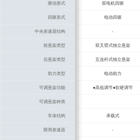
驱动形式
驱动形式
双电机四驱
四驱形式
四驱形式
电动四驱
中央差速器结构
中央差速器结构
-
前悬架类型
前悬架类型
双叉臂式独立悬架
后悬架类型
后悬架类型
五连杆式独立悬架
助力类型
助力类型
电动助力
可调悬架功能
可调悬架功能
●高低调节●软硬调节
可调悬架种类
可调悬架种类
车体结构
车体结构
承载式
限滑差速器
限滑差速器
-