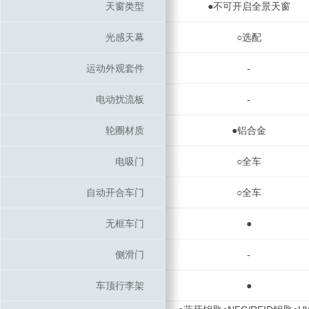
天窗类型
天窗类型
●不可开启全景天窗
光感天幕
光感天幕
○选配
运动外观套件
运动外观套件
-
电动扰流板
电动扰流板
-
轮圈材质
轮圈材质
●铝合金
电吸门
电吸门
○全车
自动开合车门
自动开合车门
○全车
无框车门
无框车门
●
侧滑门
侧滑门
-
车顶行李架
车顶行李架
●