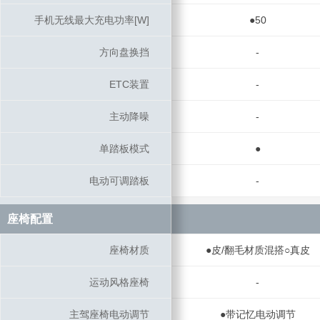
手机无线最大充电功率[W]
手机无线最大充电功率[W]
●50
方向盘换挡
方向盘换挡
-
ETC装置
ETC装置
-
主动降噪
主动降噪
-
单踏板模式
单踏板模式
●
电动可调踏板
电动可调踏板
-
座椅配置
座椅配置
座椅材质
座椅材质
●皮/翻毛材质混搭○真皮
运动风格座椅
运动风格座椅
-
主驾座椅电动调节
主驾座椅电动调节
●带记忆电动调节