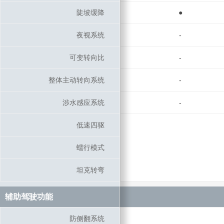
陡坡缓降
陡坡缓降
●
夜视系统
夜视系统
-
可变转向比
可变转向比
-
整体主动转向系统
整体主动转向系统
-
涉水感应系统
涉水感应系统
-
低速四驱
低速四驱
蠕行模式
蠕行模式
坦克转弯
坦克转弯
辅助驾驶功能
辅助驾驶功能
防侧翻系统
防侧翻系统