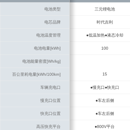
电池类型
电池类型
三元锂电池
电芯品牌
电芯品牌
时代吉利
电池温度管理
电池温度管理
●低温加热●液态冷却
电池电量[kWh]
电池电量[kWh]
100
电池能量密度[Wh/kg]
电池能量密度[Wh/kg]
15
百公里耗电量[kWh/100km]
百公里耗电量[kWh/100km]
车辆充电口
车辆充电口
●慢充口●快充口
慢充口位置
慢充口位置
●车左后侧
快充口位置
快充口位置
●车左后侧
高压快充平台
高压快充平台
●800V平台