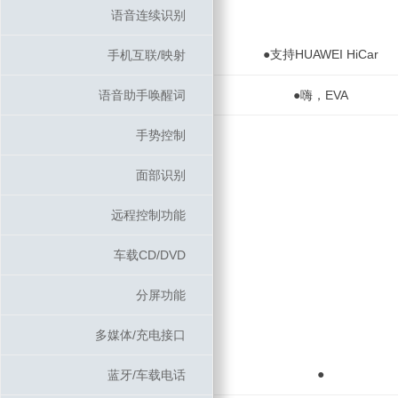
语音连续识别
语音连续识别
●支持HUAWEI HiCar
手机互联/映射
手机互联/映射
语音助手唤醒词
语音助手唤醒词
●嗨，EVA
手势控制
手势控制
面部识别
面部识别
远程控制功能
远程控制功能
车载CD/DVD
车载CD/DVD
分屏功能
分屏功能
多媒体/充电接口
多媒体/充电接口
●
蓝牙/车载电话
蓝牙/车载电话