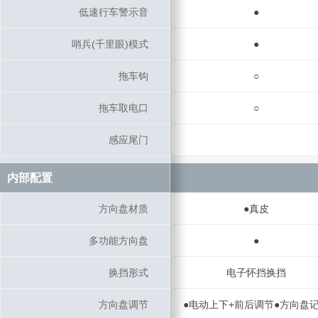
低速行车警示音
低速行车警示音
●
哨兵(千里眼)模式
哨兵(千里眼)模式
●
拖车钩
拖车钩
○
拖车取电口
拖车取电口
○
感应尾门
感应尾门
内部配置
内部配置
方向盘材质
方向盘材质
●真皮
多功能方向盘
多功能方向盘
●
换挡形式
换挡形式
电子怀挡换挡
方向盘调节
方向盘调节
●电动上下+前后调节●方向盘