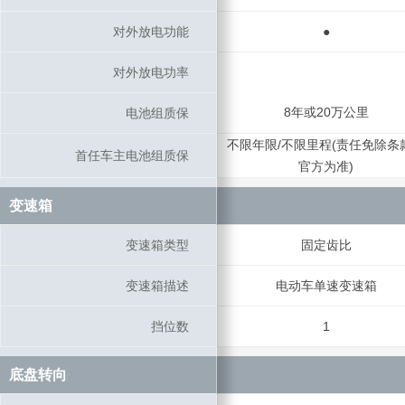
对外放电功能
对外放电功能
●
对外放电功率
对外放电功率
8年或20万公里
电池组质保
电池组质保
不限年限/不限里程(责任免除条
首任车主电池组质保
首任车主电池组质保
官方为准)
变速箱
变速箱
变速箱类型
变速箱类型
固定齿比
变速箱描述
变速箱描述
电动车单速变速箱
挡位数
挡位数
1
底盘转向
底盘转向