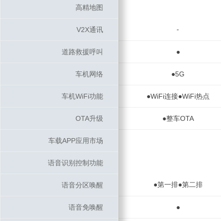
高精地图
高精地图
-
V2X通讯
V2X通讯
道路救援呼叫
道路救援呼叫
●
车机网络
车机网络
●5G
车机WiFi功能
车机WiFi功能
●WiFi连接●WiFi热点
OTA升级
OTA升级
●整车OTA
车载APP应用市场
车载APP应用市场
语音识别控制功能
语音识别控制功能
●第一排●第二排
语音分区唤醒
语音分区唤醒
语音免唤醒
语音免唤醒
●