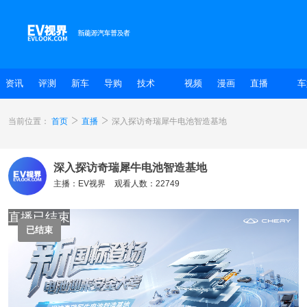
资讯
评测
新车
导购
技术
视频
漫画
直播
车
当前位置：
首页
直播
深入探访奇瑞犀牛电池智造基地
深入探访奇瑞犀牛电池智造基地
主播：EV视界
观看人数：22749
直播已结束
已结束