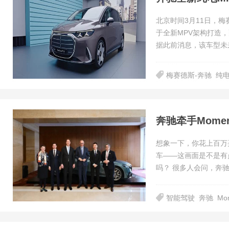
北京时间3月11日，梅
于全新MPV架构打造，
据此前消息，该车型未
梅赛德斯-奔驰
纯电
奔驰牵手Mome
想象一下，你花上百万
车——这画面是不是有
吗？ 很多人会问，
智能驾驶
奔驰
Mo