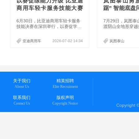
以赛促练能力升级 比亚迪
岚图泰山勇
商用车轻卡服务技能大赛
踞” 智能底
圆满落幕
国豪华 SUV
6月30日，比亚迪商用车轻卡服务
7月29日，岚图
技能决赛在深圳举行，以赛促学、
渡阴山全地形穿越
以赛促练、以赛促精，全面检阅全
故障、稳姿态的表
国售后团队的综合服务能力，持续
的全地形实力。活
亚迪商用车
2026-07-02 14:34
岚图泰山
打磨维修技术、规范服务标准，完
款全地形智能底盘
善服务体系，为广大新能源轻卡用
虎踞”。岚图CBO
户带来更专业、优质、高效的服务
理邵明峰称，全地
体验。
功夫。虎踞智能底
协同，进一步拓展
全地形能力边界。
关于我们
精英招聘
About Us
Elite Recruitment
联系我们
版权声明
Contact Us
Copyright Notice
Copyright