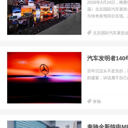
2026年4月24日，
届）北京国际汽车展览
与传奇座驾同台呈现。
北京国际汽车展览
汽车发明者14
百年沉淀从不是负担，
的盛宴，诉说属于自己
奔驰
奔驰全新纯电MP