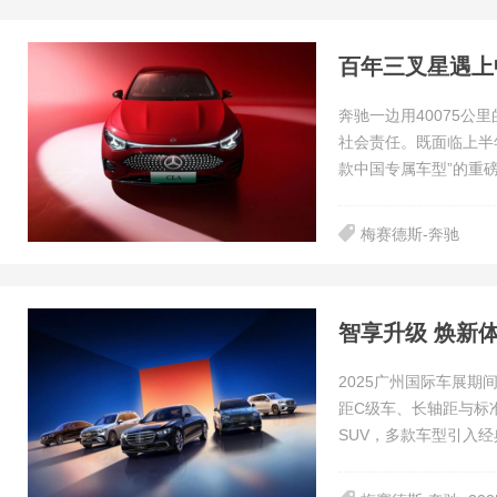
百年三叉星遇上
奔驰一边用40075
社会责任。既面临上半年
款中国专属车型”的重
梅赛德斯-奔驰
智享升级 焕新
2025广州国际车展
距C级车、长轴距与标准轴
SUV，多款车型引入经