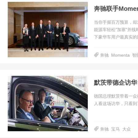
当你手握百万预算，却
能源车轻松"加塞"并
下豪华车用户最真实的
奔驰
Momenta
智
默茨带德企访华
德国总理默茨带着一众
人看这场访华，只看到
奔驰
宝马
大众