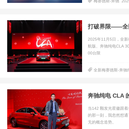
梅赛德斯-奔驰
20
2025年11月5日，全
航版、奔驰纯电CLA 3
00台限
全新梅赛德斯-奔驰纯
奔驰纯电 CL
当142 颗发光星徽跟
的那一刻，我忽然想通
无的概念造势。