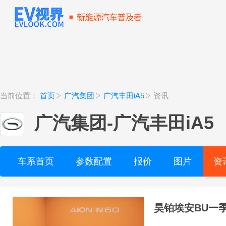
当前位置：
首页
广汽集团
广汽丰田iA5
资讯
广汽集团
-
广汽丰田iA5
车系首页
参数配置
报价
图片
资
昊铂埃安BU一