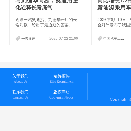
与刘德华同频，奥迪用进
同比增长1.2倍
化诠释长青底气
新能源乘用
高
近期一汽奥迪携手刘德华开启的云
2026年6月10
端对谈，给出了最通透的答案。当
会对外发布了我国新
深耕行业四十余年的国民艺人，邂
年5月以及2026年
逅拥有百年造车积淀的豪华品牌，
新数据。其中，20
一汽奥迪
2026-07-22 21:00
中国汽车工业协会
一场关于创新与坚守的深度对话，
新能源汽车产销分别
不仅诠释了“常新，亦如初见”的深
辆和149.6万辆，
层内涵，更让我们看清了豪华品牌
7%和11.3%，同
长久立足的核心逻辑。
和14.4%。而202
源汽车产销累计完成
80.2万辆，同比分
5%。
关于我们
精英招聘
About Us
Elite Recruitment
联系我们
版权声明
Contact Us
Copyright Notice
Copyright