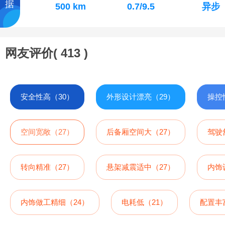
据
500 km
0.7/9.5
异步
网友评价(
413
)
安全性高（30）
外形设计漂亮（29）
操控
空间宽敞（27）
后备厢空间大（27）
驾驶
转向精准（27）
悬架减震适中（27）
内饰
内饰做工精细（24）
电耗低（21）
配置丰