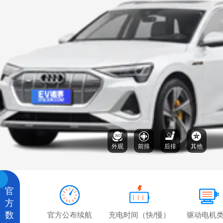
外观
前排
后排
其他
官
方
数
官方公布续航
充电时间（快/慢）
驱动电机