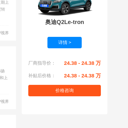
近期上
度转
奥迪Q2Le-tron
V视界
详情 >
24.38 - 24.38 万
厂商指导价：
沸扬
24.38 - 24.38 万
补贴后价格：
和上
价格咨询
V视界
n GT Launch Edition 正式开启预，全国限量20台！