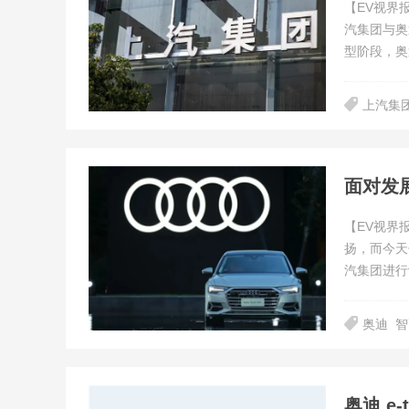
【EV视界
汽集团与奥
型阶段，奥
上汽集
面对发
【EV视界
扬，而今天
汽集团进行
奥迪
智