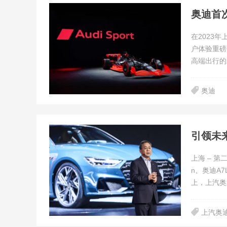
在2023
户体验重磅
高端出行的
奥迪
上海 – 
n、奥迪A
上，上汽奥
上汽奥