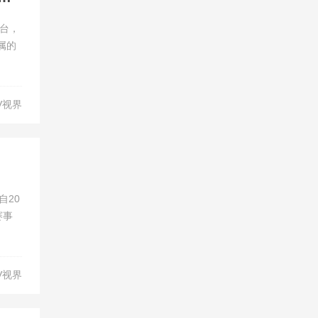
 台，
属的
V视界
自20
赛事
V视界