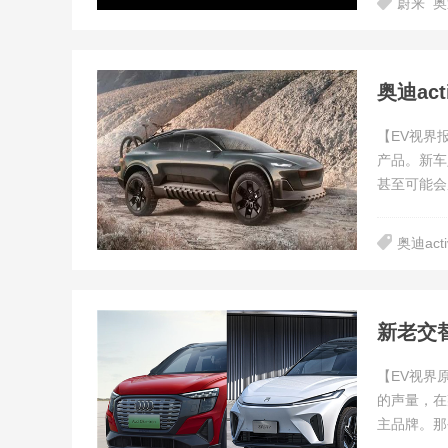
蔚来
奥
奥迪ac
【EV视界报
产品。新车
甚至可能会成
奥迪acti
新老交替
【EV视界
的声量，在
主品牌。那