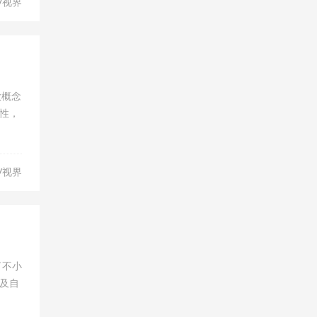
V视界
款概念
性，
V视界
了不小
及自