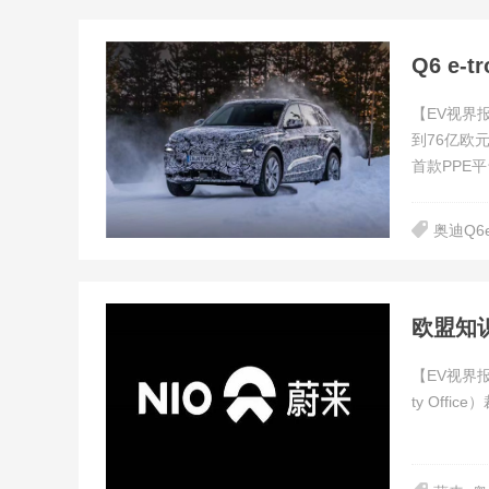
Q6 e
【EV视界
到76亿欧
首款PPE平
奥迪Q6e-
欧盟知
【EV视界报道
ty Offi