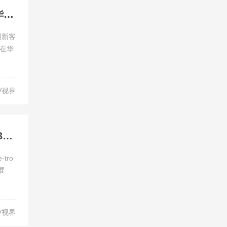
奥迪首次携全电动车型阵容亮相上海国际车展 重塑品牌在华高端电动出行
创新客
在华
V视界
引领未来高端出行新体验上汽奥迪携全系车型震撼亮相2023上海国际车展
tro
展
V视界