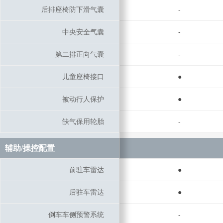
后排座椅防下滑气囊
后排座椅防下滑气囊
-
中央安全气囊
中央安全气囊
-
第二排正向气囊
第二排正向气囊
-
儿童座椅接口
儿童座椅接口
●
被动行人保护
被动行人保护
●
缺气保用轮胎
缺气保用轮胎
-
辅助/操控配置
辅助/操控配置
前驻车雷达
前驻车雷达
●
后驻车雷达
后驻车雷达
●
倒车车侧预警系统
倒车车侧预警系统
-