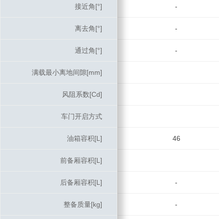
接近角[°]
接近角[°]
-
离去角[°]
离去角[°]
-
通过角[°]
通过角[°]
-
满载最小离地间隙[mm]
满载最小离地间隙[mm]
风阻系数[Cd]
风阻系数[Cd]
车门开启方式
车门开启方式
油箱容积[L]
油箱容积[L]
46
前备厢容积[L]
前备厢容积[L]
后备厢容积[L]
后备厢容积[L]
-
整备质量[kg]
整备质量[kg]
-