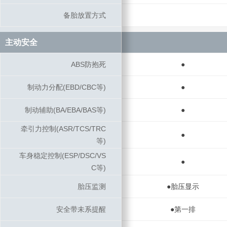
备胎放置方式
备胎放置方式
主动安全
主动安全
ABS防抱死
ABS防抱死
●
制动力分配(EBD/CBC等)
制动力分配(EBD/CBC等)
●
制动辅助(BA/EBA/BAS等)
制动辅助(BA/EBA/BAS等)
●
牵引力控制(ASR/TCS/TRC
牵引力控制(ASR/TCS/TRC
●
等)
等)
车身稳定控制(ESP/DSC/VS
车身稳定控制(ESP/DSC/VS
●
C等)
C等)
胎压监测
胎压监测
●胎压显示
安全带未系提醒
安全带未系提醒
●第一排