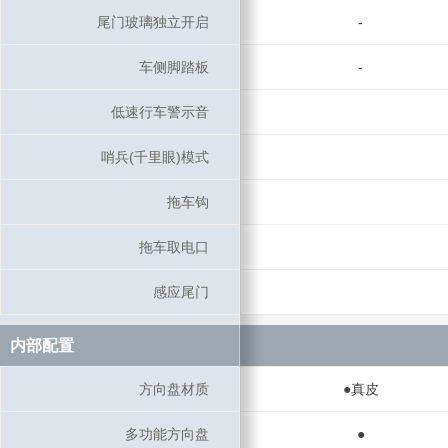
尾门玻璃独立开启
尾门玻璃独立开启
-
车侧脚踏板
车侧脚踏板
-
低速行车警示音
低速行车警示音
哨兵(千里眼)模式
哨兵(千里眼)模式
拖车钩
拖车钩
拖车取电口
拖车取电口
感应尾门
感应尾门
内部配置
内部配置
方向盘材质
方向盘材质
●真皮
多功能方向盘
多功能方向盘
●