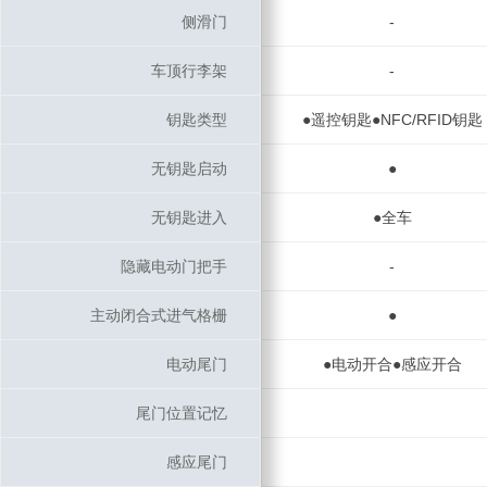
侧滑门
侧滑门
-
车顶行李架
车顶行李架
-
钥匙类型
钥匙类型
●遥控钥匙●NFC/RFID钥匙
无钥匙启动
无钥匙启动
●
无钥匙进入
无钥匙进入
●全车
隐藏电动门把手
隐藏电动门把手
-
主动闭合式进气格栅
主动闭合式进气格栅
●
电动尾门
电动尾门
●电动开合●感应开合
尾门位置记忆
尾门位置记忆
感应尾门
感应尾门