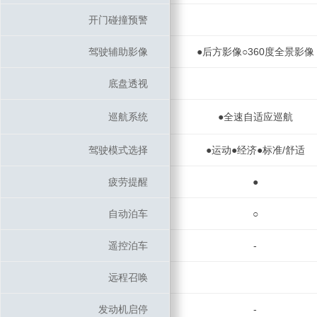
开门碰撞预警
开门碰撞预警
驾驶辅助影像
驾驶辅助影像
●后方影像○360度全景影像
底盘透视
底盘透视
巡航系统
巡航系统
●全速自适应巡航
驾驶模式选择
驾驶模式选择
●运动●经济●标准/舒适
疲劳提醒
疲劳提醒
●
自动泊车
自动泊车
○
遥控泊车
遥控泊车
-
远程召唤
远程召唤
发动机启停
发动机启停
-