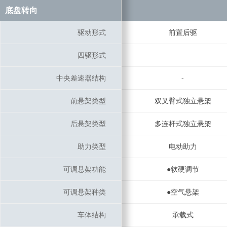
底盘转向
底盘转向
驱动形式
驱动形式
前置后驱
四驱形式
四驱形式
中央差速器结构
中央差速器结构
-
前悬架类型
前悬架类型
双叉臂式独立悬架
后悬架类型
后悬架类型
多连杆式独立悬架
助力类型
助力类型
电动助力
可调悬架功能
可调悬架功能
●软硬调节
可调悬架种类
可调悬架种类
●空气悬架
车体结构
车体结构
承载式