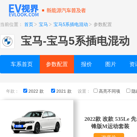
当前位置：
首页
宝马
宝马5系插电混动
参数配置
宝马
-
宝马5系插电混动
车系首页
参数配置
报价
图片
资
年款：
2022 款
2021 款
设置：
高亮不同项
隐
2022款 改款 535Le 先
锋版M运动套装