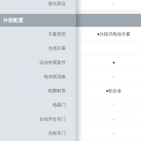
激光雷达
激光雷达
-
外部配置
外部配置
天窗类型
天窗类型
●分段式电动天窗
光感天幕
光感天幕
运动外观套件
运动外观套件
●
电动扰流板
电动扰流板
-
轮圈材质
轮圈材质
●铝合金
电吸门
电吸门
-
自动开合车门
自动开合车门
-
无框车门
无框车门
-