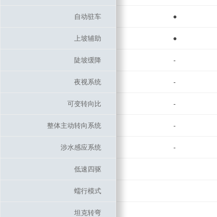
自动驻车
自动驻车
●
上坡辅助
上坡辅助
●
陡坡缓降
陡坡缓降
-
夜视系统
夜视系统
-
可变转向比
可变转向比
-
整体主动转向系统
整体主动转向系统
-
涉水感应系统
涉水感应系统
-
低速四驱
低速四驱
蠕行模式
蠕行模式
坦克转弯
坦克转弯