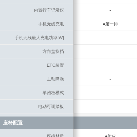
内置行车记录仪
内置行车记录仪
-
手机无线充电
手机无线充电
●第一排
手机无线最大充电功率[W]
手机无线最大充电功率[W]
方向盘换挡
方向盘换挡
-
ETC装置
ETC装置
主动降噪
主动降噪
-
单踏板模式
单踏板模式
电动可调踏板
电动可调踏板
-
座椅配置
座椅配置
座椅材质
座椅材质
●仿皮