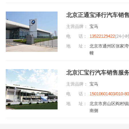
北京正通宝泽行汽车销
主营品牌：
宝马
电 话：
13522129422
(24小
地 址：
北京市通州区张家湾
幢
北京汇宝行汽车销售服
主营品牌：
宝马
电 话：
15010601403/010-8
听)
地 址：
北京市房山区阎村镇
南侧