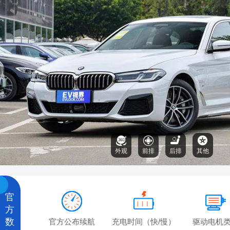
外观
前排
后排
其他
官
方
数
官方公布续航
充电时间（快/慢）
驱动电机