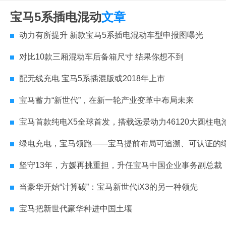
宝马5系插电混动
文章
动力有所提升 新款宝马5系插电混动车型申报图曝光
对比10款三厢混动车后备箱尺寸 结果你想不到
配无线充电 宝马5系插混版或2018年上市
宝马蓄力“新世代”，在新一轮产业变革中布局未来
宝马首款纯电X5全球首发，搭载远景动力46120大圆柱电
绿电充电，宝马领跑——宝马提前布局可追溯、可认证的绿色充电
坚守13年，方媛再挑重担，升任宝马中国企业事务副总裁
当豪华开始“计算碳”：宝马新世代iX3的另一种领先
宝马把新世代豪华种进中国土壤