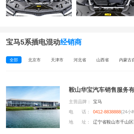
宝马5系插电混动
经销商
全部
北京市
天津市
河北省
山西省
内蒙古
鞍山华宝汽车销售服务
主营品牌：
宝马
电 话：
0412-8838888
(24小
地 址：
辽宁省鞍山市千山区西