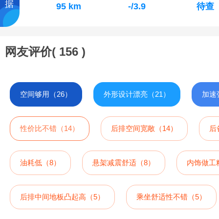
据
95 km
-/3.9
待查
网友评价(
156
)
空间够用（26）
外形设计漂亮（21）
加速
性价比不错（14）
后排空间宽敞（14）
后
油耗低（8）
悬架减震舒适（8）
内饰做工
后排中间地板凸起高（5）
乘坐舒适性不错（5）