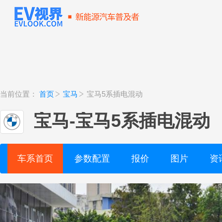
当前位置：
首页
宝马
宝马5系插电混动
宝马
-
宝马5系插电混动
车系首页
参数配置
报价
图片
资