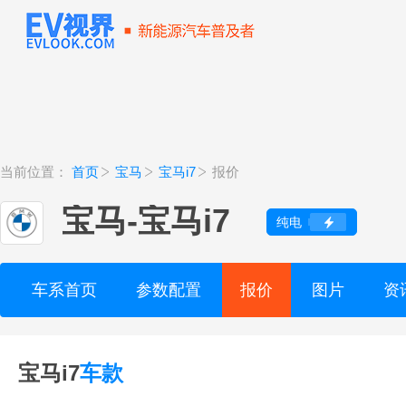
当前位置：
首页
宝马
宝马i7
报价
宝马
-
宝马i7
纯电
车系首页
参数配置
报价
图片
资
宝马i7
车款