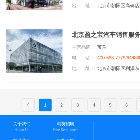
地 址：
北京市朝阳区高碑店
北京盈之宝汽车销售服
主营品牌：
宝马
电 话：
400-698-7779/64988
地 址：
北京市朝阳区利泽东
1
2
3
4
5
6
关于我们
精英招聘
About Us
Elite Recruitment