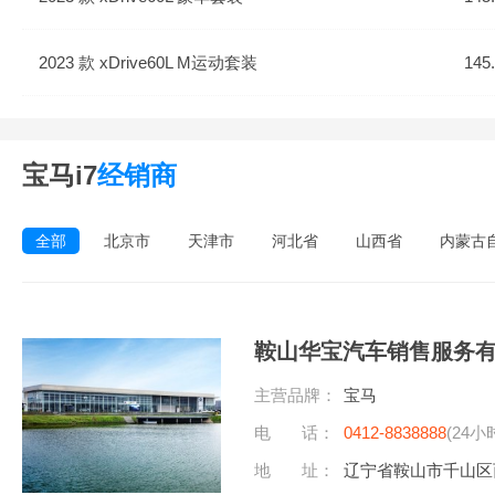
2023 款 xDrive60L M运动套装
145
宝马i7
经销商
全部
北京市
天津市
河北省
山西省
内蒙古
鞍山华宝汽车销售服务
主营品牌：
宝马
电 话：
0412-8838888
(24小
地 址：
辽宁省鞍山市千山区西