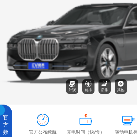
外观
前排
后排
其他
官
方
数
官方公布续航
充电时间（快/慢）
驱动电机