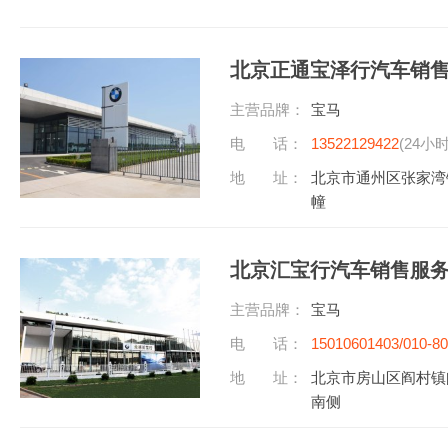
北京正通宝泽行汽车销
主营品牌：
宝马
电 话：
13522129422
(24小
地 址：
北京市通州区张家湾
幢
北京汇宝行汽车销售服
主营品牌：
宝马
电 话：
15010601403/010-8
听)
地 址：
北京市房山区阎村镇
南侧