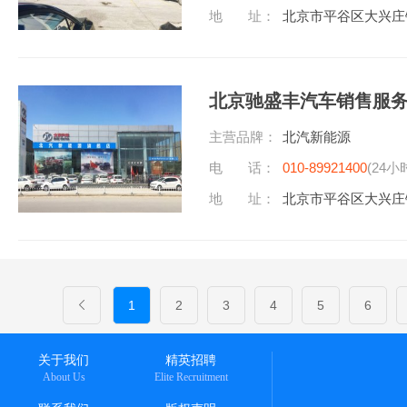
地 址：
北京市平谷区大兴庄
北京驰盛丰汽车销售服
主营品牌：
北汽新能源
电 话：
010-89921400
(24小
地 址：
北京市平谷区大兴庄
1
2
3
4
5
6
关于我们
精英招聘
About Us
Elite Recruitment