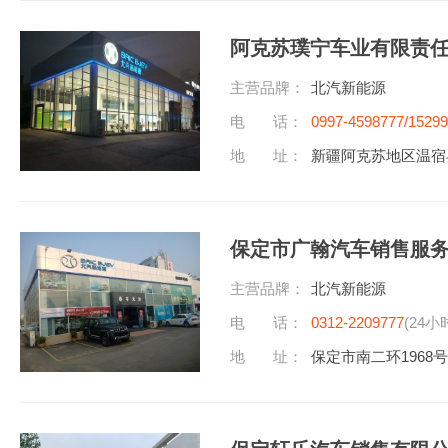
阿克苏璞宁车业有限责
主营品牌：
北汽新能源
电 话：
0997-4598777/1529
地 址：
新疆阿克苏地区温宿
保定市广翰汽车销售服
主营品牌：
北汽新能源
电 话：
0312-2209777
(24小
地 址：
保定市南二环1968