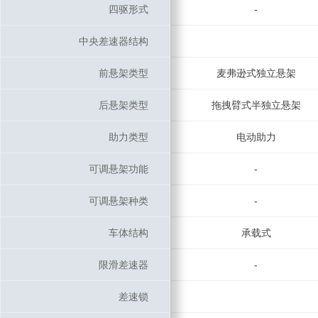
四驱形式
四驱形式
-
中央差速器结构
中央差速器结构
前悬架类型
前悬架类型
麦弗逊式独立悬架
后悬架类型
后悬架类型
拖拽臂式半独立悬架
助力类型
助力类型
电动助力
可调悬架功能
可调悬架功能
-
可调悬架种类
可调悬架种类
-
车体结构
车体结构
承载式
限滑差速器
限滑差速器
-
差速锁
差速锁