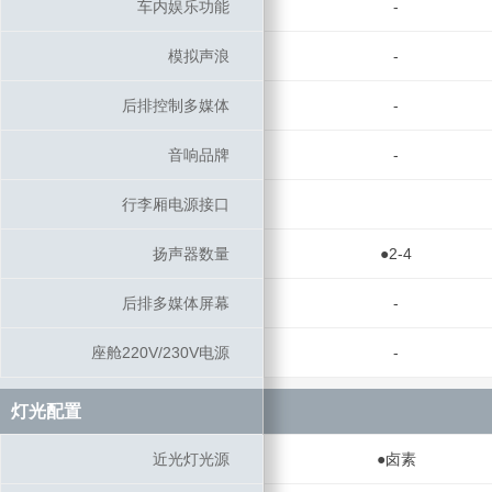
车内娱乐功能
车内娱乐功能
-
模拟声浪
模拟声浪
-
后排控制多媒体
后排控制多媒体
-
音响品牌
音响品牌
-
行李厢电源接口
行李厢电源接口
扬声器数量
扬声器数量
●2-4
后排多媒体屏幕
后排多媒体屏幕
-
座舱220V/230V电源
座舱220V/230V电源
-
灯光配置
灯光配置
近光灯光源
近光灯光源
●卤素