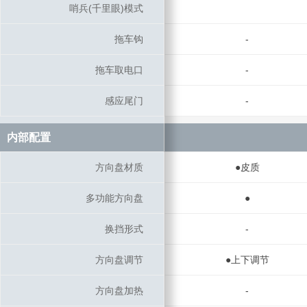
哨兵(千里眼)模式
哨兵(千里眼)模式
拖车钩
拖车钩
-
拖车取电口
拖车取电口
-
感应尾门
感应尾门
-
内部配置
内部配置
方向盘材质
方向盘材质
●皮质
多功能方向盘
多功能方向盘
●
换挡形式
换挡形式
-
方向盘调节
方向盘调节
●上下调节
方向盘加热
方向盘加热
-