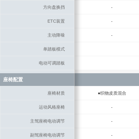
方向盘换挡
方向盘换挡
-
ETC装置
ETC装置
-
主动降噪
主动降噪
-
单踏板模式
单踏板模式
电动可调踏板
电动可调踏板
座椅配置
座椅配置
座椅材质
座椅材质
●织物皮质混合
运动风格座椅
运动风格座椅
-
主驾座椅电动调节
主驾座椅电动调节
-
副驾座椅电动调节
副驾座椅电动调节
-