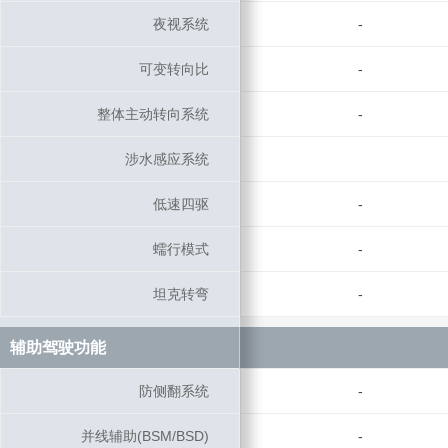
夜视系统
夜视系统
-
可变转向比
可变转向比
-
整体主动转向系统
整体主动转向系统
-
涉水感应系统
涉水感应系统
低速四驱
低速四驱
-
蠕行模式
蠕行模式
-
坦克转弯
坦克转弯
-
辅助驾驶功能
辅助驾驶功能
防侧翻系统
防侧翻系统
-
并线辅助(BSM/BSD)
并线辅助(BSM/BSD)
-