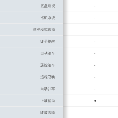
底盘透视
底盘透视
-
巡航系统
巡航系统
-
驾驶模式选择
驾驶模式选择
-
疲劳提醒
疲劳提醒
-
自动泊车
自动泊车
-
遥控泊车
遥控泊车
-
远程召唤
远程召唤
-
自动驻车
自动驻车
-
上坡辅助
上坡辅助
●
陡坡缓降
陡坡缓降
-