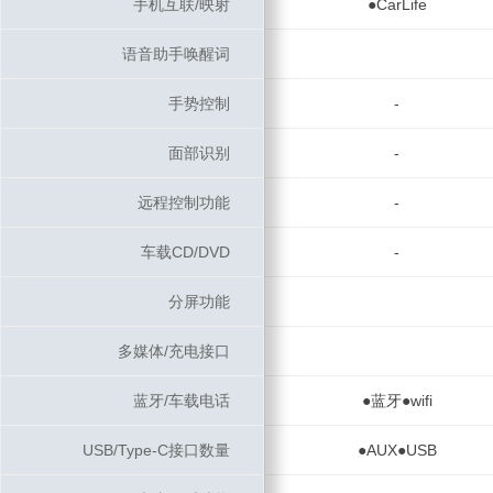
手机互联/映射
手机互联/映射
●CarLife
语音助手唤醒词
语音助手唤醒词
手势控制
手势控制
-
面部识别
面部识别
-
远程控制功能
远程控制功能
-
车载CD/DVD
车载CD/DVD
-
分屏功能
分屏功能
多媒体/充电接口
多媒体/充电接口
蓝牙/车载电话
蓝牙/车载电话
●蓝牙●wifi
USB/Type-C接口数量
USB/Type-C接口数量
●AUX●USB