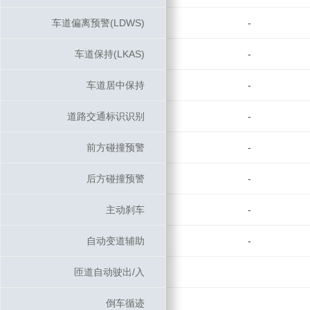
车道偏离预警(LDWS)
车道偏离预警(LDWS)
-
车道保持(LKAS)
车道保持(LKAS)
-
车道居中保持
车道居中保持
-
道路交通标识识别
道路交通标识识别
-
前方碰撞预警
前方碰撞预警
-
后方碰撞预警
后方碰撞预警
-
主动刹车
主动刹车
-
自动变道辅助
自动变道辅助
-
匝道自动驶出/入
匝道自动驶出/入
倒车循迹
倒车循迹