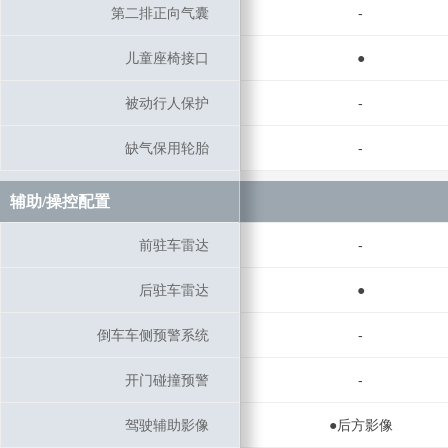
第二排正向气囊
第二排正向气囊
-
儿童座椅接口
儿童座椅接口
●
被动行人保护
被动行人保护
-
缺气保用轮胎
缺气保用轮胎
-
辅助/操控配置
辅助/操控配置
前驻车雷达
前驻车雷达
-
后驻车雷达
后驻车雷达
●
倒车车侧预警系统
倒车车侧预警系统
-
开门碰撞预警
开门碰撞预警
-
驾驶辅助影像
驾驶辅助影像
●后方影像