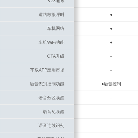
V2X通讯
V2X通讯
-
道路救援呼叫
道路救援呼叫
●
车机网络
车机网络
●
车机WiFi功能
车机WiFi功能
●
OTA升级
OTA升级
-
车载APP应用市场
车载APP应用市场
-
语音识别控制功能
语音识别控制功能
●语音控制
语音分区唤醒
语音分区唤醒
-
语音免唤醒
语音免唤醒
-
语音连续识别
语音连续识别
-