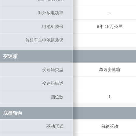
对外放电功率
对外放电功率
-
电池组质保
电池组质保
8年 15万公里
首任车主电池组质保
首任车主电池组质保
变速箱
变速箱
变速箱类型
变速箱类型
单速变速箱
变速箱描述
变速箱描述
挡位数
挡位数
1
底盘转向
底盘转向
驱动形式
驱动形式
前轮驱动