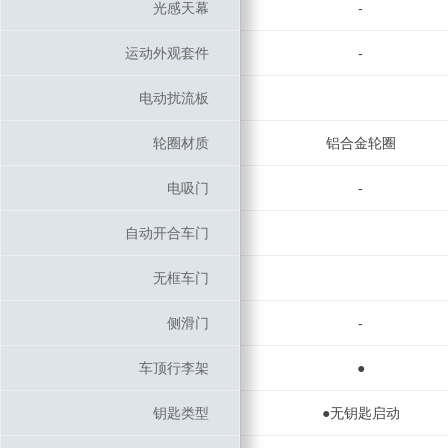
光感天幕
光感天幕
-
运动外观套件
运动外观套件
-
电动扰流板
电动扰流板
轮圈材质
轮圈材质
铝合金轮圈
电吸门
电吸门
-
自动开合车门
自动开合车门
无框车门
无框车门
侧滑门
侧滑门
-
车顶行李架
车顶行李架
●
钥匙类型
钥匙类型
●无钥匙启动