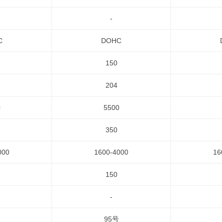
-
C
DOHC
150
204
0
5500
350
000
1600-4000
16
150
-
95号