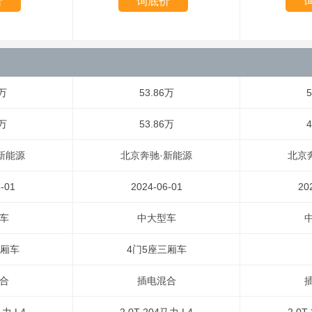
价
询底价
6万
53.86万
5
6万
53.86万
4
新能源
北京奔驰·新能源
北京
-01
2024-06-01
20
车
中大型车
三厢车
4门5座三厢车
合
插电混合