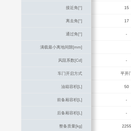
接近角[°]
接近角[°]
15
离去角[°]
离去角[°]
17
通过角[°]
通过角[°]
-
满载最小离地间隙[mm]
满载最小离地间隙[mm]
风阻系数[Cd]
风阻系数[Cd]
-
车门开启方式
车门开启方式
平开
油箱容积[L]
油箱容积[L]
50
前备厢容积[L]
前备厢容积[L]
-
后备厢容积[L]
后备厢容积[L]
-
整备质量[kg]
整备质量[kg]
225