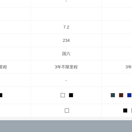
-
7.2
234
国六
里程
3年不限里程
3
-