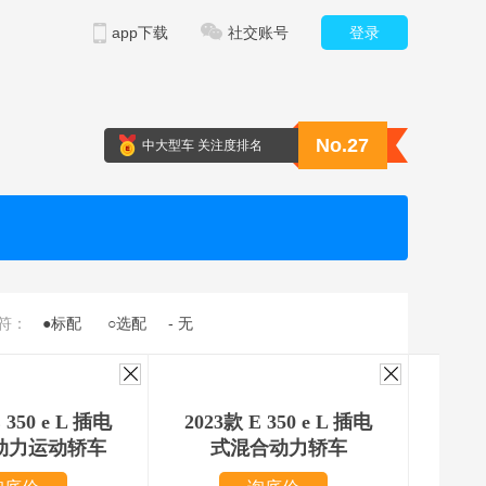
app下载
社交账号
登录
No.27
中大型车 关注度排名
符：
●标配
○选配
- 无
 350 e L 插电
2023款 E 350 e L 插电
202
动力运动轿车
式混合动力轿车