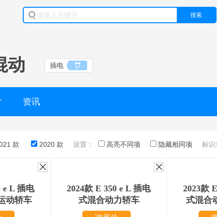
搜索
混动
插电
片
资讯
021 款
2020 款
设置：
高亮不同项
隐藏相同项
标识
0 e L 插电
2024款 E 350 e L 插电
2023款 E
运动轿车
式混合动力轿车
式混合