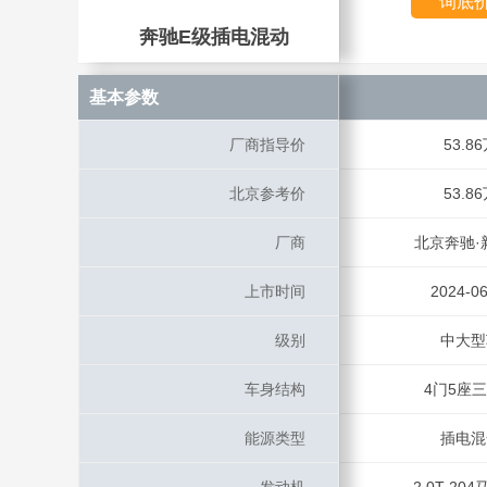
询底
奔驰E级插电混动
奔驰E级插电混动
基本参数
基本参数
厂商指导价
厂商指导价
53.8
北京参考价
北京参考价
53.8
厂商
厂商
北京奔驰·
上市时间
上市时间
2024-06
级别
级别
中大型
车身结构
车身结构
4门5座
能源类型
能源类型
插电混