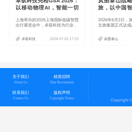
卓驭科技亮相GSA 2026：
岚图泰山战
以移动物理AI，智能一切
旅，以中国
移动
山河
上海举办的2026上海国际低碳智慧
2026年6月2日
出行展览会中，卓驭科技为行业竞
文旅集团正式达成
争的换轨提供了典型的观察样本。
华文脉之巅相遇中
从重庆8D魔幻山城的极限验证，到
文化自信为基、以
卓驭科技
2026-07-02 17:25
岚图泰山
上海高密度城市路况的实景考场，
共启“稳如泰山”
卓驭科技传递出的信号异常清晰，
。
智能驾驶的竞赛，已从“技术炫
技”的上半场，彻底转向“规模化落
地与通用能力”的下半场。而围
绕“智能一切移动”这一核心主题，
其展台上层层递进的展示逻辑，恰
关于我们
精英招聘
好也在回答着智能驾驶行业的核心
About Us
Elite Recruitment
命题：当泡沫退去，究竟谁有资格
留在
联系我们
版权声明
Contact Us
Copyright Notice
Copyright