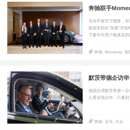
当你手握百万预算，却
能源车轻松"加塞"并
下豪华车用户最真实的
奔驰
Momenta
智
默茨带德企访华
德国总理默茨带着一众
人看这场访华，只看到
奔驰
宝马
大众