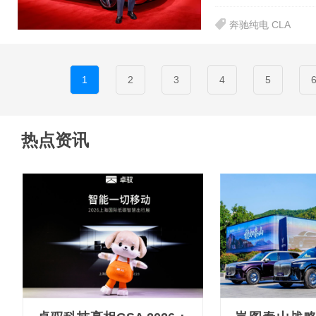
奔驰纯电 CLA
1
2
3
4
5
热点资讯