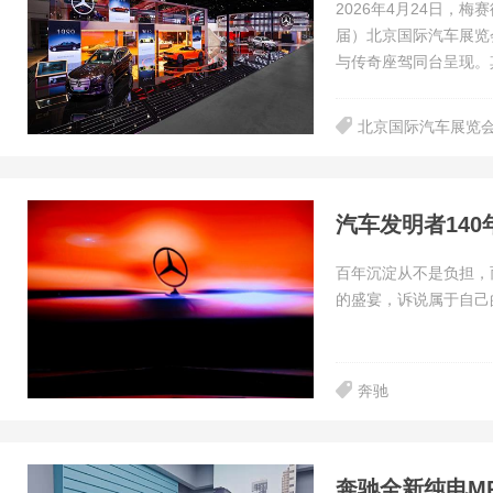
2026年4月24日，
届）北京国际汽车展览
与传奇座驾同台呈现。
北京国际汽车展览
汽车发明者14
百年沉淀从不是负担，
的盛宴，诉说属于自己
奔驰
奔驰全新纯电MP