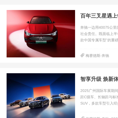
百年三叉星遇上
奔驰一边用40075
社会责任。既面临上半年
款中国专属车型”的重
梅赛德斯-奔驰
智享升级 焕新
2025广州国际车展
距C级车、长轴距与标准轴
SUV，多款车型引入经