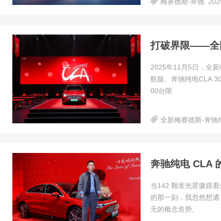
梅赛德斯-奔驰
20
2025年11月5日，全
航版、奔驰纯电CLA 3
00台限
全新梅赛德斯-奔驰纯
奔驰纯电 CL
当142 颗发光星徽跟
的那一刻，我忽然想通
无的概念造势。