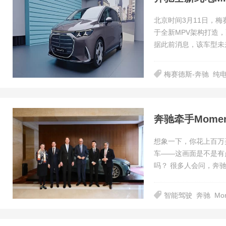
北京时间3月11日，梅
于全新MPV架构打造，
据此前消息，该车型未
梅赛德斯-奔驰
纯电
奔驰牵手Mome
想象一下，你花上百万
车——这画面是不是有
吗？ 很多人会问，
智能驾驶
奔驰
Mo