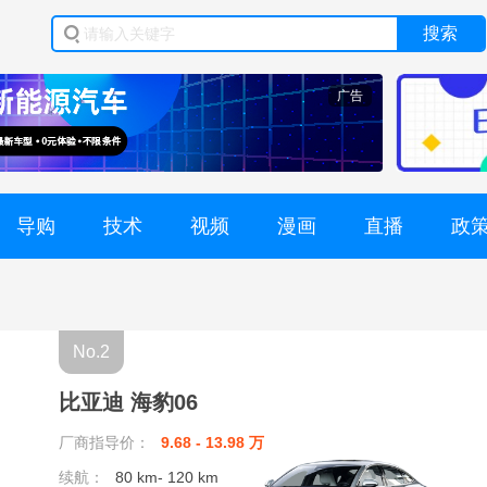
搜索
广告
导购
技术
视频
漫画
直播
政
No.2
比亚迪 海豹06
厂商指导价：
9.68 - 13.98 万
续航：
80 km- 120 km