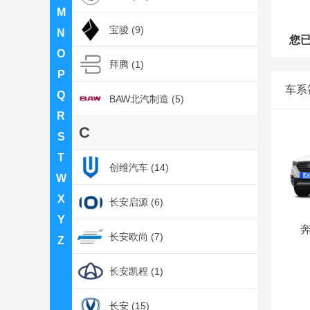
M
宝骏 (9)
N
您
O
拜腾 (1)
P
车系
Q
BAW北汽制造 (5)
R
C
S
T
创维汽车 (14)
W
X
长安启源 (6)
Y
奔
长安欧尚 (7)
Z
长安凯程 (1)
长安 (15)