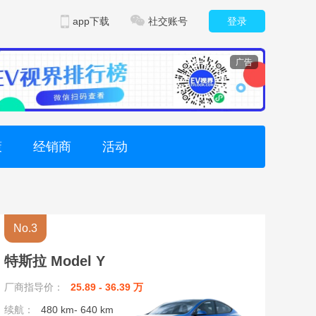
app下载
社交账号
登录
广告
策
经销商
活动
No.3
特斯拉 Model Y
厂商指导价：
25.89 - 36.39 万
续航：
480 km- 640 km