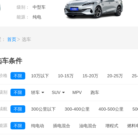
级别：
中型车
能源：
纯电
置：
首页
选车
选车条件
价格
不限
10万以下
10-15万
15-20万
20-25万
25
0万
5万
10万
15万
20万
25万
30万
35
级别
不限
轿车
SUV
MPV
跑车
不限
续航
不限
300公里以下
300-400公里
400-500公里
50
能源
不限
纯电动
插电混合
油电混合
增程式
燃料