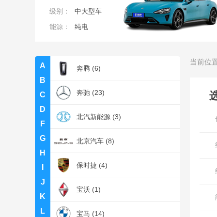
级别：
中大型车
比亚迪 (44)
能源：
纯电
本田 (22)
当前位
A
奔腾 (6)
B
奔驰 (23)
C
D
北汽新能源 (3)
F
G
北京汽车 (8)
H
保时捷 (4)
I
J
宝沃 (1)
K
L
宝马 (14)