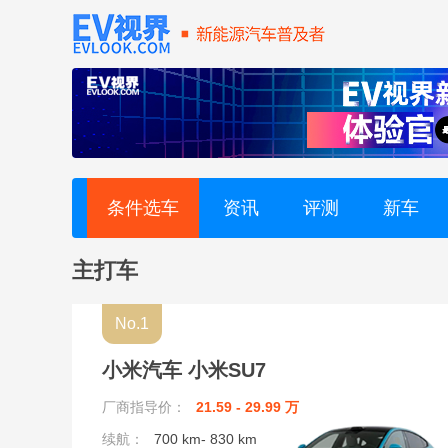
奥迪AUDI (2)
奥迪 (11)
爱驰 (2)
埃安 (9)
条件选车
资讯
评测
新车
阿维塔 (6)
主打车
B
No.1
宾利 (3)
小米汽车 小米SU7
别克 (9)
厂商指导价：
21.59 - 29.99 万
续航：
700 km- 830 km
标致 (3)