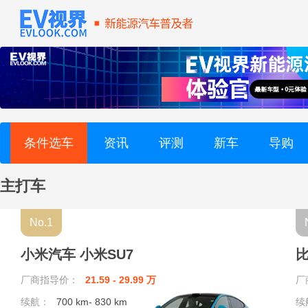
长安欧尚 (7)
长安凯程 (1)
长安 (15)
曹操 (1)
条件选车
资讯
评测
新车
导购
D
主打车
东南 (1)
No.1
东风奕派 (2)
小米汽车 小米SU7
比
东风纳米 (4)
厂商指导价：
21.59 - 29.99 万
厂
续航：
700 km- 830 km
东风富康 (3)
续