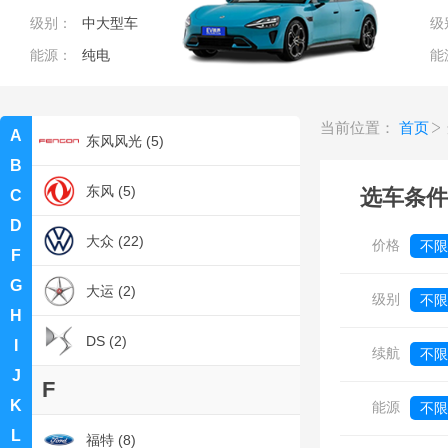
级别：
中大型车
级
东风风行 (9)
能源：
纯电
能
东风风神 (10)
当前位置：
首页
A
东风风光 (5)
B
东风 (5)
选车条件
C
D
大众 (22)
价格
不限
F
G
0
大运 (2)
级别
不限
H
DS (2)
I
续航
不限
J
F
K
能源
不限
L
福特 (8)