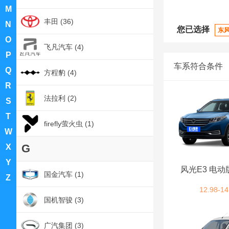
M
丰田 (36)
N
您已选择
东
O
飞凡汽车 (4)
P
车系符合条件
Q
方程豹 (4)
R
法拉利 (2)
S
T
firefly萤火虫 (1)
W
G
X
Y
风光E3 电
国金汽车 (1)
Z
12.98-14
国机智骏 (3)
广汽集团 (3)