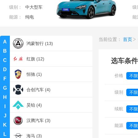
级别：
中大型车
级
H
能源：
纯电
能
华晨新日 (2)
当前位置：
首页
A
鸿蒙智行 (13)
B
红旗 (12)
选车条件
C
D
恒驰 (1)
价格
不限
F
G
0
合创汽车 (4)
级别
不限
H
昊铂 (4)
I
续航
不限
J
汉腾汽车 (3)
K
能源
不限
L
海马 (3)