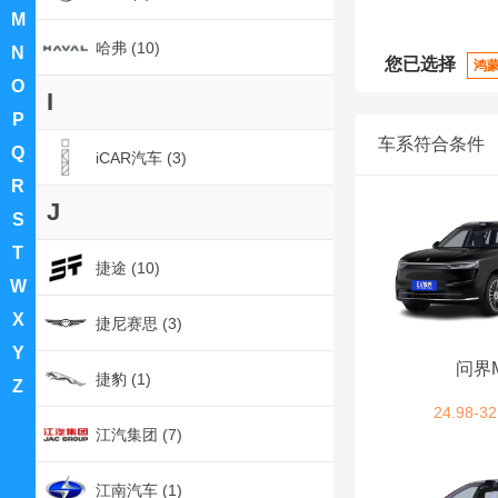
M
哈弗 (10)
N
您已选择
鸿
O
I
P
车系符合条件
Q
iCAR汽车 (3)
R
J
S
T
捷途 (10)
W
X
捷尼赛思 (3)
Y
问界
捷豹 (1)
Z
24.98-32
江汽集团 (7)
江南汽车 (1)