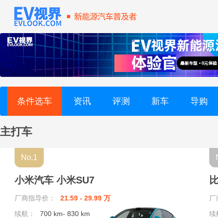
方程豹 (4)
法拉利 (2)
firefly萤火虫 (1)
G
条件选车
资讯
评测
新车
导购
国金汽车 (1)
主打车
国机智骏 (3)
No.1
广汽集团 (3)
小米汽车 小米SU7
比
广汽传祺 (12)
厂商指导价：
21.59 - 29.99 万
厂
续航：
700 km- 830 km
续
高合汽车 (3)