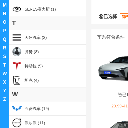
M
SERES赛力斯 (1)
N
您已选择
智
T
O
P
车系符合条件
天际汽车 (2)
Q
R
腾势 (8)
S
T
特斯拉 (5)
W
坦克 (4)
X
Y
W
智己
Z
29.99-41
五菱汽车 (19)
沃尔沃 (11)