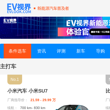
起亚 (7)
启辰 (6)
奇瑞新能源 (9)
奇瑞风云 (20)
条件选车
资讯
评测
新车
导购
R
主打车
睿蓝汽车 (8)
No.1
荣威 (15)
小米汽车 小米SU7
比
日产 (8)
厂商指导价：
21.59 - 29.99 万
厂
S
续航：
700 km- 830 km
续