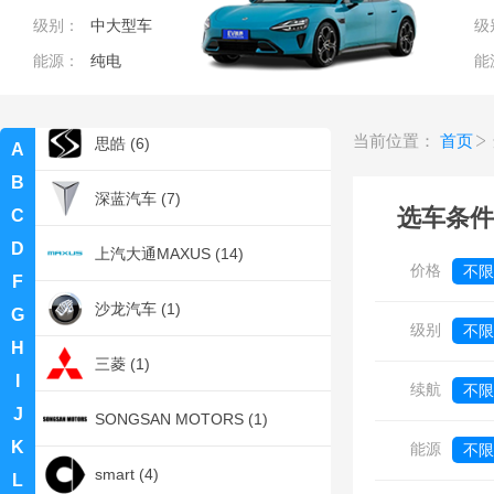
级别：
中大型车
级
斯巴鲁 (2)
能源：
纯电
能
思铭 (2)
当前位置：
首页
思皓 (6)
A
B
深蓝汽车 (7)
选车条件
C
D
上汽大通MAXUS (14)
价格
不限
F
沙龙汽车 (1)
G
0
级别
不限
H
三菱 (1)
I
续航
不限
J
SONGSAN MOTORS (1)
K
能源
不限
smart (4)
L