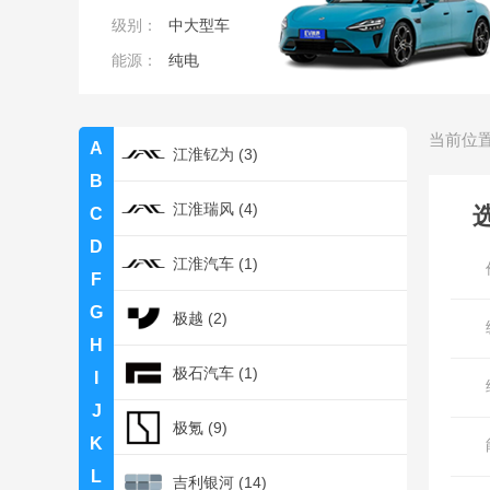
级别：
中大型车
江南汽车 (1)
能源：
纯电
江铃集团新能源 (10)
当前位
A
江淮钇为 (3)
B
江淮瑞风 (4)
C
D
江淮汽车 (1)
F
G
极越 (2)
H
极石汽车 (1)
I
J
极氪 (9)
K
L
吉利银河 (14)