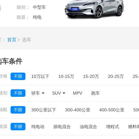
级别：
中型车
能源：
纯电
置：
首页
选车
选车条件
价格
不限
10万以下
10-15万
15-20万
20-25万
25
0万
5万
10万
15万
20万
25万
30万
35
级别
不限
轿车
SUV
MPV
跑车
不限
续航
不限
300公里以下
300-400公里
400-500公里
50
能源
不限
纯电动
插电混合
油电混合
增程式
燃料