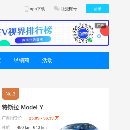
app下载
社交账号
登录
广告
策
经销商
活动
No.3
特斯拉 Model Y
厂商指导价：
25.89 - 36.39 万
续航：
480 km- 640 km