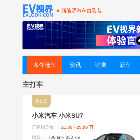
海马 (3)
哈弗 (10)
I
iCAR汽车 (3)
条件选车
资讯
评测
新车
J
主打车
捷途 (10)
No.1
捷尼赛思 (3)
小米汽车 小米SU7
捷豹 (1)
厂商指导价：
21.59 - 29.99 万
续航：
700 km- 830 km
江汽集团 (7)