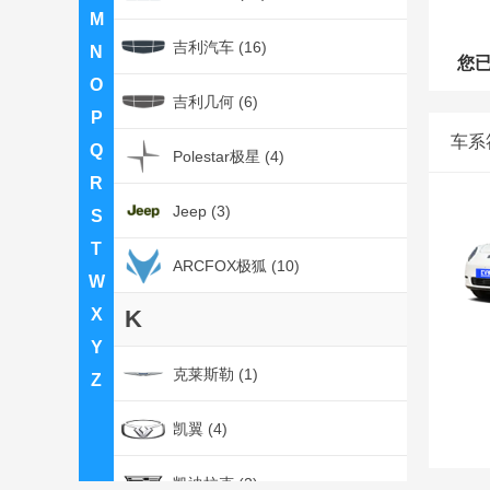
M
吉利汽车 (16)
N
您
O
吉利几何 (6)
P
车系
Q
Polestar极星 (4)
R
Jeep (3)
S
T
ARCFOX极狐 (10)
W
X
K
Y
克莱斯勒 (1)
Z
凯翼 (4)
凯迪拉克 (2)