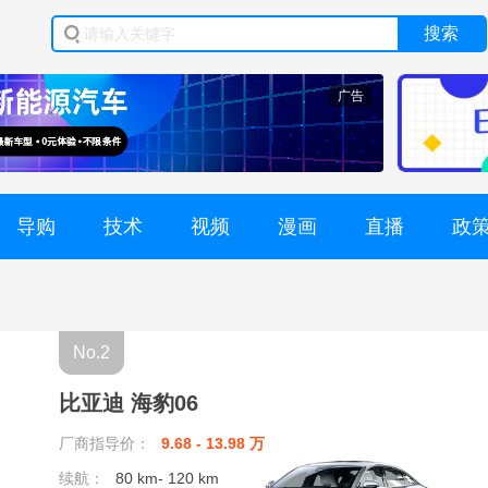
搜索
广告
导购
技术
视频
漫画
直播
政
No.2
比亚迪 海豹06
厂商指导价：
9.68 - 13.98 万
续航：
80 km- 120 km