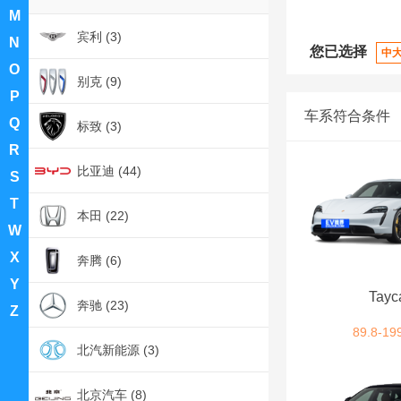
M
宾利 (3)
N
您已选择
中
O
别克 (9)
P
车系符合条件
Q
标致 (3)
R
比亚迪 (44)
S
T
本田 (22)
W
X
奔腾 (6)
Y
Tayc
奔驰 (23)
Z
89.8-19
北汽新能源 (3)
北京汽车 (8)