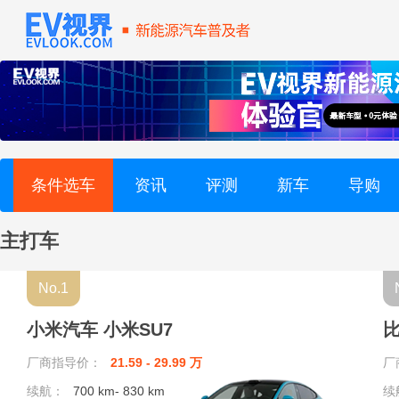
条件选车
资讯
评测
新车
导购
主打车
No.1
小米汽车 小米SU7
比
厂商指导价：
21.59 - 29.99 万
厂
续航：
700 km- 830 km
续