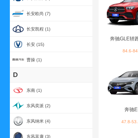
长安欧尚 (7)
长安凯程 (1)
奔驰GLE轿
长安 (15)
84.6-84
曹操 (1)
D
东南 (1)
东风奕派 (2)
奔驰E
东风纳米 (4)
47.8-53
东风富康 (3)