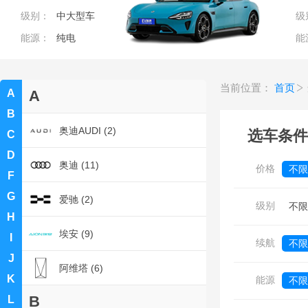
级别：
中大型车
级
能源：
纯电
能
当前位置：
首页
A
A
B
奥迪AUDI (2)
选车条件
C
D
奥迪 (11)
价格
不限
F
G
0
爱驰 (2)
级别
不限
H
埃安 (9)
I
续航
不限
J
阿维塔 (6)
K
能源
不限
B
L