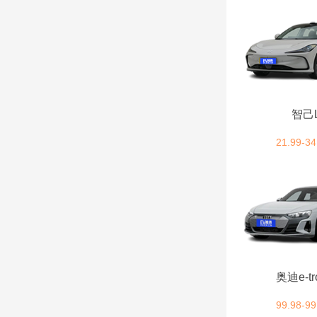
广汽传祺 (12)
高合汽车 (3)
H
智己
华晨新日 (2)
21.99-34
鸿蒙智行 (13)
红旗 (12)
恒驰 (1)
奥迪e-tr
合创汽车 (4)
99.98-99
昊铂 (4)