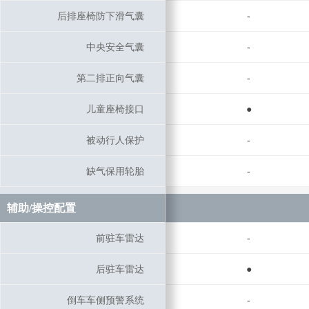
后排座椅防下滑气囊
后排座椅防下滑气囊
-
中央安全气囊
中央安全气囊
-
第二排正向气囊
第二排正向气囊
-
儿童座椅接口
儿童座椅接口
●
被动行人保护
被动行人保护
-
缺气保用轮胎
缺气保用轮胎
-
辅助/操控配置
辅助/操控配置
前驻车雷达
前驻车雷达
-
后驻车雷达
后驻车雷达
●
倒车车侧预警系统
倒车车侧预警系统
-