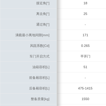
接近角[°]
接近角[°]
18
离去角[°]
离去角[°]
25
通过角[°]
通过角[°]
-
满载最小离地间隙[mm]
满载最小离地间隙[mm]
171
风阻系数[Cd]
风阻系数[Cd]
0.265
车门开启方式
车门开启方式
平开门
油箱容积[L]
油箱容积[L]
51
前备厢容积[L]
前备厢容积[L]
-
后备厢容积[L]
后备厢容积[L]
475-1415
整备质量[kg]
整备质量[kg]
1550