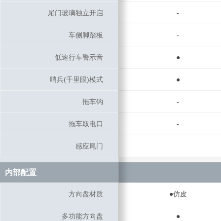
尾门玻璃独立开启
尾门玻璃独立开启
-
车侧脚踏板
车侧脚踏板
-
低速行车警示音
低速行车警示音
●
哨兵(千里眼)模式
哨兵(千里眼)模式
●
拖车钩
拖车钩
-
拖车取电口
拖车取电口
-
感应尾门
感应尾门
内部配置
内部配置
方向盘材质
方向盘材质
●仿皮
多功能方向盘
多功能方向盘
●