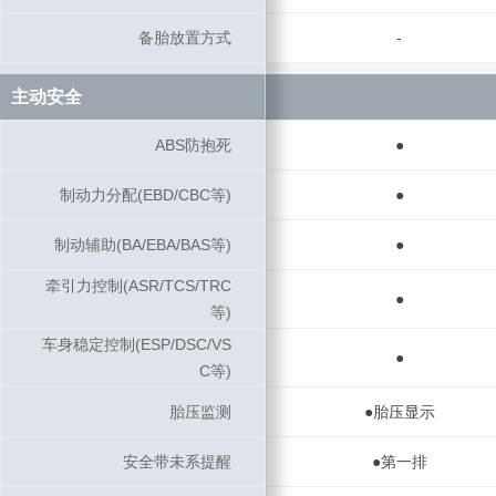
备胎放置方式
备胎放置方式
-
主动安全
主动安全
ABS防抱死
ABS防抱死
●
制动力分配(EBD/CBC等)
制动力分配(EBD/CBC等)
●
制动辅助(BA/EBA/BAS等)
制动辅助(BA/EBA/BAS等)
●
牵引力控制(ASR/TCS/TRC
牵引力控制(ASR/TCS/TRC
●
等)
等)
车身稳定控制(ESP/DSC/VS
车身稳定控制(ESP/DSC/VS
●
C等)
C等)
胎压监测
胎压监测
●胎压显示
安全带未系提醒
安全带未系提醒
●第一排