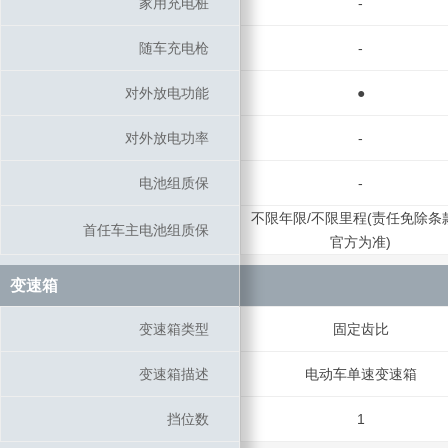
家用充电桩
家用充电桩
-
随车充电枪
随车充电枪
-
对外放电功能
对外放电功能
●
对外放电功率
对外放电功率
-
电池组质保
电池组质保
-
不限年限/不限里程(责任免除条
首任车主电池组质保
首任车主电池组质保
官方为准)
变速箱
变速箱
变速箱类型
变速箱类型
固定齿比
变速箱描述
变速箱描述
电动车单速变速箱
挡位数
挡位数
1