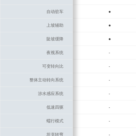
自动驻车
自动驻车
●
上坡辅助
上坡辅助
●
陡坡缓降
陡坡缓降
●
夜视系统
夜视系统
-
可变转向比
可变转向比
-
整体主动转向系统
整体主动转向系统
-
涉水感应系统
涉水感应系统
-
低速四驱
低速四驱
-
蠕行模式
蠕行模式
-
坦克转弯
坦克转弯
-