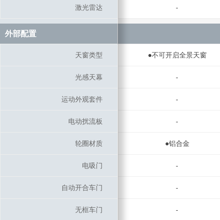
激光雷达
激光雷达
-
外部配置
外部配置
天窗类型
天窗类型
●不可开启全景天窗
光感天幕
光感天幕
-
运动外观套件
运动外观套件
-
电动扰流板
电动扰流板
-
轮圈材质
轮圈材质
●铝合金
电吸门
电吸门
-
自动开合车门
自动开合车门
-
无框车门
无框车门
-