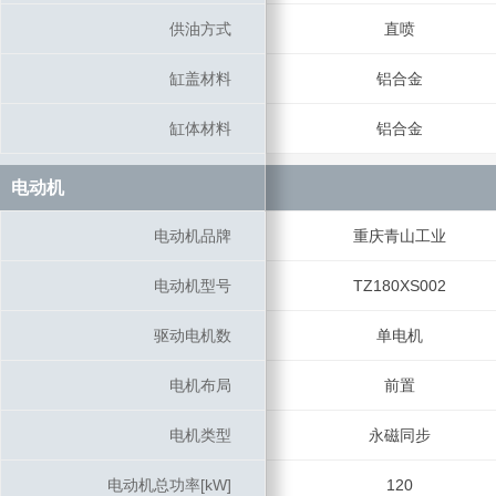
供油方式
供油方式
直喷
缸盖材料
缸盖材料
铝合金
缸体材料
缸体材料
铝合金
电动机
电动机
电动机品牌
电动机品牌
重庆青山工业
电动机型号
电动机型号
TZ180XS002
驱动电机数
驱动电机数
单电机
电机布局
电机布局
前置
电机类型
电机类型
永磁同步
电动机总功率[kW]
电动机总功率[kW]
120