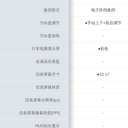
换挡形式
换挡形式
电子怀挡换挡
方向盘调节
方向盘调节
●手动上下+前后调节
方向盘加热
方向盘加热
-
行车电脑显示屏
行车电脑显示屏
●彩色
全液晶仪表盘
全液晶仪表盘
-
仪表屏幕尺寸
仪表屏幕尺寸
●10.17
仪表屏幕材质
仪表屏幕材质
-
仪表屏幕分辨率[px]
仪表屏幕分辨率[px]
-
仪表屏幕像素密度[PPI]
仪表屏幕像素密度[PPI]
-
HUD抬头显示
HUD抬头显示
-