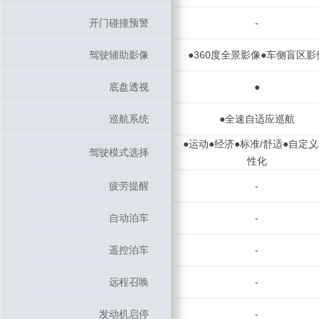
开门碰撞预警
开门碰撞预警
-
驾驶辅助影像
驾驶辅助影像
●360度全景影像●车侧盲区影
底盘透视
底盘透视
●
巡航系统
巡航系统
●全速自适应巡航
●运动●经济●标准/舒适●自定义
驾驶模式选择
驾驶模式选择
性化
疲劳提醒
疲劳提醒
-
自动泊车
自动泊车
-
遥控泊车
遥控泊车
-
远程召唤
远程召唤
-
发动机启停
发动机启停
-