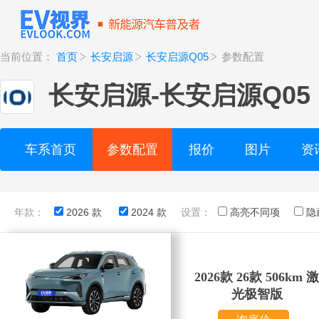
当前位置：
首页
长安启源
长安启源Q05
参数配置
长安启源
-
长安启源Q05
车系首页
参数配置
报价
图片
资
年款：
2026 款
2024 款
设置：
高亮不同项
隐
2026款 26款 506km 激
光极智版