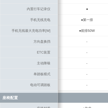
内置行车记录仪
内置行车记录仪
●
手机无线充电
手机无线充电
●第一排
手机无线最大充电功率[W]
手机无线最大充电功率[W]
●前排50W
方向盘换挡
方向盘换挡
-
ETC装置
ETC装置
-
主动降噪
主动降噪
-
单踏板模式
单踏板模式
-
电动可调踏板
电动可调踏板
-
座椅配置
座椅配置