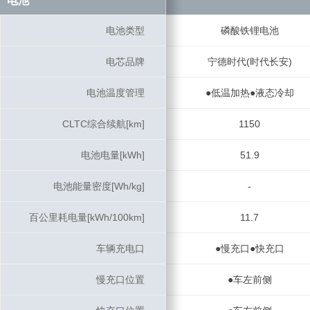
电池
电池
电池类型
电池类型
磷酸铁锂电池
电芯品牌
电芯品牌
宁德时代(时代长安)
电池温度管理
电池温度管理
●低温加热●液态冷却
CLTC综合续航[km]
CLTC综合续航[km]
1150
电池电量[kWh]
电池电量[kWh]
51.9
电池能量密度[Wh/kg]
电池能量密度[Wh/kg]
-
百公里耗电量[kWh/100km]
百公里耗电量[kWh/100km]
11.7
车辆充电口
车辆充电口
●慢充口●快充口
慢充口位置
慢充口位置
●车左前侧