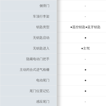
侧滑门
侧滑门
-
车顶行李架
车顶行李架
-
钥匙类型
钥匙类型
●遥控钥匙●蓝牙钥匙
无钥匙启动
无钥匙启动
●
无钥匙进入
无钥匙进入
●主驾
隐藏电动门把手
隐藏电动门把手
-
主动闭合式进气格栅
主动闭合式进气格栅
●
电动尾门
电动尾门
●
尾门位置记忆
尾门位置记忆
●
感应尾门
感应尾门
-