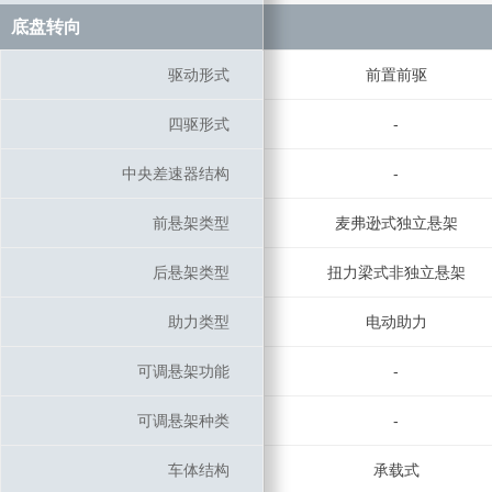
底盘转向
底盘转向
驱动形式
驱动形式
前置前驱
四驱形式
四驱形式
-
中央差速器结构
中央差速器结构
-
前悬架类型
前悬架类型
麦弗逊式独立悬架
后悬架类型
后悬架类型
扭力梁式非独立悬架
助力类型
助力类型
电动助力
可调悬架功能
可调悬架功能
-
可调悬架种类
可调悬架种类
-
车体结构
车体结构
承载式