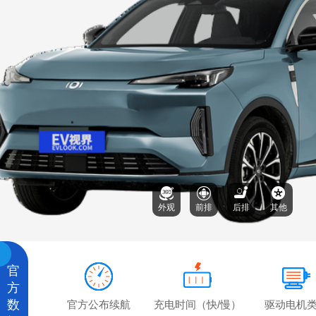
外观
前排
后排
其他
官
方
数
官方公布续航
充电时间（快/慢）
驱动电机