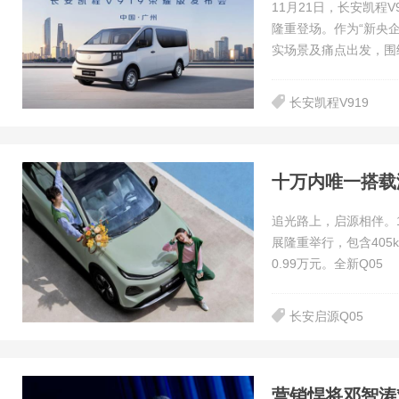
11月21日，长安凯程
隆重登场。作为“新央企
实场景及痛点出发，围
长安凯程V919
追光路上，启源相伴。1
展隆重举行，包含405
0.99万元。全新Q05
长安启源Q05
营销悍将邓智涛