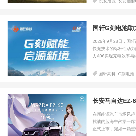
长安启源
长安启源
国轩G刻电池助
2025年9月28日，
快充技术的标杆性动力
力A06实现充电效率与
国轩高科
G刻电池
长安马自达EZ-
在新能源汽车市场风起
挑战的蓝海中占据一席之地
正式上市，宛如一颗重