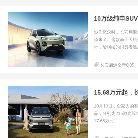
炒作概念时，长安启源
值来了。这款基于天枢
计，给纠结的消费者递
长安启源全新Q05
10月10日，全家人的
品，分别为215激光尊荣
17.68万元。