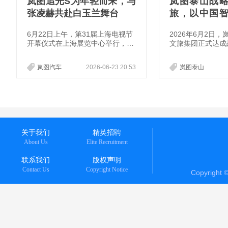
岚图追光S为年轻而来，与
岚图泰山战
张凌赫共赴白玉兰舞台
旅，以中国
山河
6月22日上午，第31届上海电视节
2026年6月2日
开幕仪式在上海展览中心举行，青
文旅集团正式达成
年演员张凌赫受邀担任本届上海电
华文脉之巅相遇中
视节“白玉兰青年推广大使”。岚图
文化自信为基、以
岚图汽车
2026-06-23 20:53
岚图泰山
汽车将成为本届上海电视节的指定
共启“稳如泰山”
用车，全新车型岚图追光S也将于6
。
月26日在“白玉兰绽放”颁奖典礼上
正式亮相。
关于我们
精英招聘
About Us
Elite Recruitment
联系我们
版权声明
Contact Us
Copyright Notice
Copyright