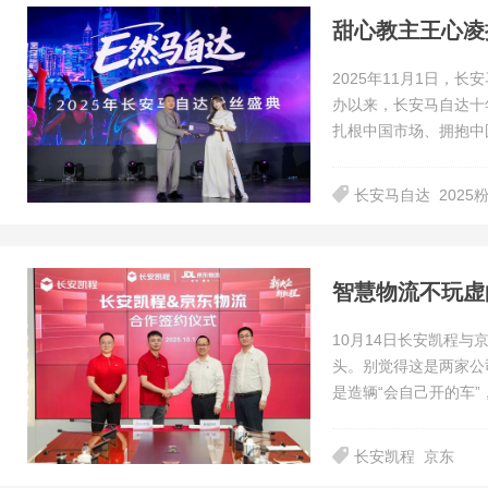
甜心教主王心凌携
2025年11月1日，
办以来，长安马自达十
扎根中国市场、拥抱中
长安马自达
2025
智慧物流不玩虚
10月14日长安凯程与
头。别觉得这是两家公
是造辆“会自己开的车”
长安凯程
京东