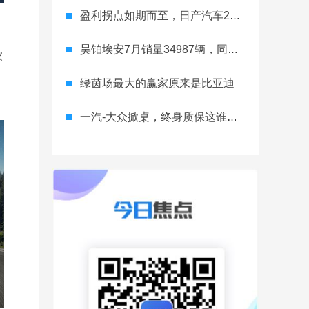
盈利拐点如期而至，日产汽车26财年一季度财报释放稳健增长信号
昊铂埃安7月销量34987辆，同比增长31.74%，全新Ray系列蓄势待发
家
绿茵场最大的赢家原来是比亚迪
一汽-大众掀桌，终身质保这谁顶得住？