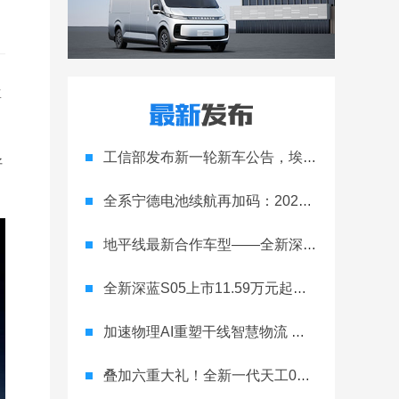
尊
工信部发布新一轮新车公告，埃安Ray 7引发关注
好
全系宁德电池续航再加码：2027款埃安RT上市，9.98万元起
地平线最新合作车型——全新深蓝S05正式上市！
全新深蓝S05上市11.59万元起，全球时尚激光智能SUV全面进阶
加速物理AI重塑干线智慧物流 智加科技战略合作图达通
叠加六重大礼！全新一代天工08 670 Max上市限时价17.99万元