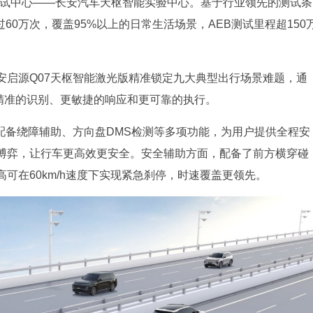
测试中心——长安汽车天枢智能实验中心。基于行业领先的测试条
60万次，覆盖95%以上的日常生活场景，AEB测试里程超150
安启源Q07天枢智能激光版精准锁定九大典型出行场景难题，通
更精准的识别、更敏捷的响应和更可靠的执行。
配备绕障辅助、方向盘DMS检测等多项功能，为用户提供全程安
博弈，让行车更高效更安全。安全辅助方面，配备了前方横穿碰
可在60km/h速度下实现紧急刹停，时速覆盖更领先。