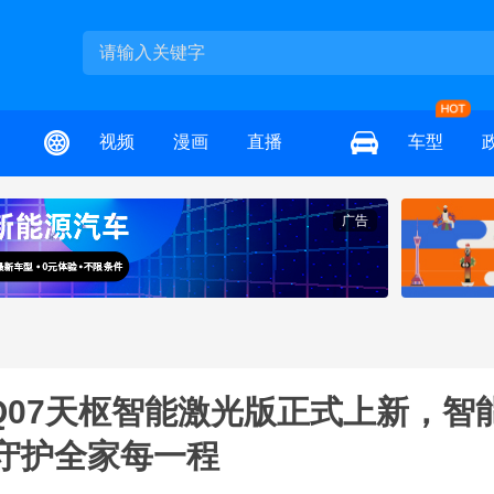
视频
漫画
直播
车型
广告
源Q07天枢智能激光版正式上新，智
守护全家每一程