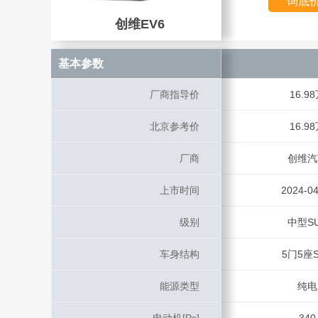
询底
创维EV6
创维EV6
基本参数
基本参数
厂商指导价
厂商指导价
16.9
北京参考价
北京参考价
16.9
厂商
厂商
创维汽
上市时间
上市时间
2024-04
级别
级别
中型S
车身结构
车身结构
5门5座S
能源类型
能源类型
纯电