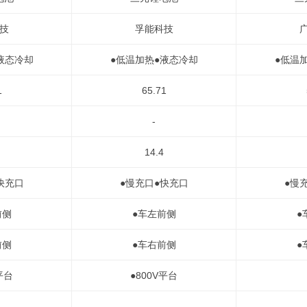
技
孚能科技
液态冷却
●低温加热●液态冷却
●低温
1
65.71
-
14.4
快充口
●慢充口●快充口
●慢
前侧
●车左前侧
●
前侧
●车右前侧
●
平台
●800V平台
-