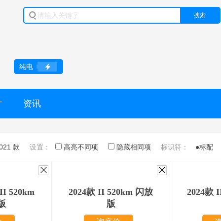
搜索
纯电
片
资讯
021 款
设置：
高亮不同项
隐藏相同项
标识符：
●标配
I 520km
2024款 II 520km 闪放
2024款 
版
版