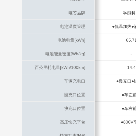
电芯品牌
电芯品牌
孚能科
电池温度管理
电池温度管理
●低温加热●
电池电量[kWh]
电池电量[kWh]
65.7
电池能量密度[Wh/kg]
电池能量密度[Wh/kg]
-
百公里耗电量[kWh/100km]
百公里耗电量[kWh/100km]
14.4
车辆充电口
车辆充电口
●慢充口●
慢充口位置
慢充口位置
●车左
快充口位置
快充口位置
●车右
高压快充平台
高压快充平台
●800V
快充功率[kW]
快充功率[kW]
-