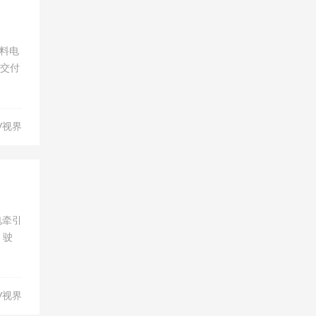
燃料电
辆交付
V视界
电牵引
，驶
V视界