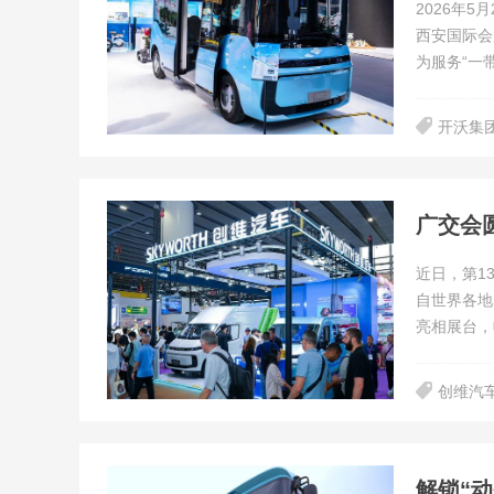
2026年
西安国际会
为服务“一
开沃集
广交会
近日，第1
自世界各地
亮相展台，
创维汽
解锁“