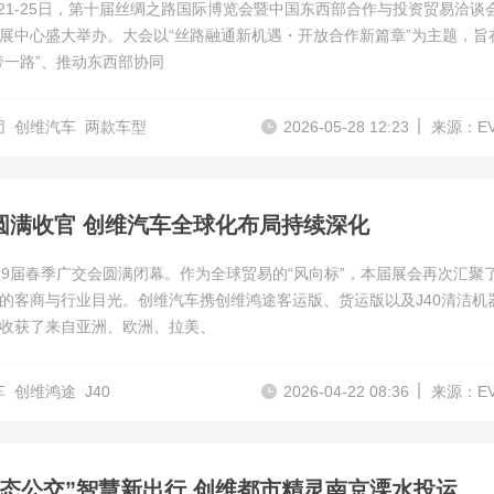
5月21-25日，第十届丝绸之路国际博览会暨中国东西部合作与投资贸易洽谈
展中心盛大举办。大会以“丝路融通新机遇・开放合作新篇章”为主题，旨
带一路”、推动东西部协同
团
创维汽车
两款车型
2026-05-28 12:23
来源：E
圆满收官 创维汽车全球化布局持续深化
39届春季广交会圆满闭幕。作为全球贸易的“风向标”，本届展会再次汇聚
的客商与行业目光。创维汽车携创维鸿途客运版、货运版以及J40清洁机
收获了来自亚洲、欧洲、拉美、
车
创维鸿途
J40
2026-04-22 08:36
来源：E
动态公交”智慧新出行 创维都市精灵南京溧水投运