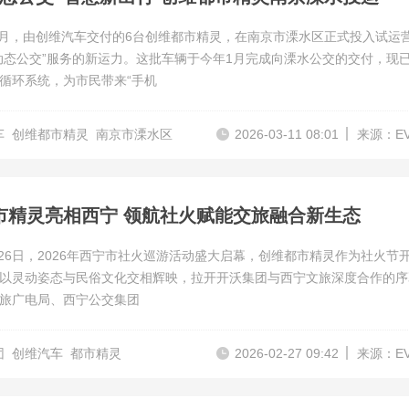
年2月，由创维汽车交付的6台创维都市精灵，在南京市溧水区正式投入试运
动态公交”服务的新运力。这批车辆于今年1月完成向溧水公交的交付，现
循环系统，为市民带来“手机
车
创维都市精灵
南京市溧水区
2026-03-11 08:01
来源：E
市精灵亮相西宁 领航社火赋能交旅融合新生态
年2月26日，2026年西宁市社火巡游活动盛大启幕，创维都市精灵作为社火节
以灵动姿态与民俗文化交相辉映，拉开开沃集团与西宁文旅深度合作的序
旅广电局、西宁公交集团
团
创维汽车
都市精灵
2026-02-27 09:42
来源：E