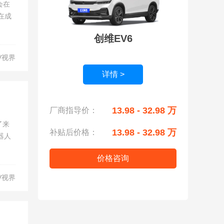
会在
在成
创维EV6
V视界
详情 >
13.98 - 32.98 万
厂商指导价：
了来
13.98 - 32.98 万
补贴后价格：
器人
价格咨询
V视界