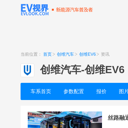
当前位置：
首页
创维汽车
创维EV6
资讯
创维汽车
-
创维EV6
车系首页
参数配置
报价
图
丝路融