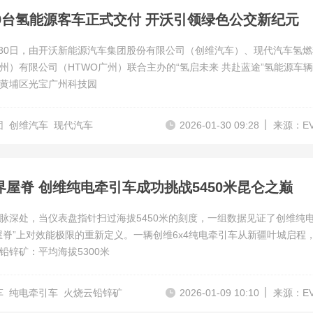
49台氢能源客车正式交付 开沃引领绿色公交新纪元
年1月30日，由开沃新能源汽车集团股份有限公司（创维汽车）、现代汽车氢
州）有限公司（HTWO广州）联合主办的“氢启未来 共赴蓝途”氢能源车
黄埔区光宝广州科技园
团
创维汽车
现代汽车
2026-01-30 09:28
来源：E
界屋脊 创维纯电牵引车成功挑战5450米昆仑之巅
脉深处，当仪表盘指针扫过海拔5450米的刻度，一组数据见证了创维纯
屋脊”上对效能极限的重新定义。一辆创维6x4纯电牵引车从新疆叶城启程
铅锌矿：平均海拔5300米
车
纯电牵引车
火烧云铅锌矿
2026-01-09 10:10
来源：E