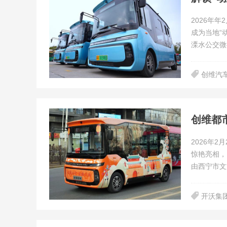
2026年
成为当地“
溧水公交微
创维汽
创维都
​2026
惊艳亮相，
由西宁市文
开沃集