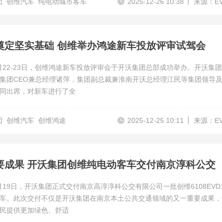
团
创维汽车
纯电动城市客车
2025-12-26 10:38
来源：E
奠定坚实基础 创维举办鸿途新车投放评审试驾会
12月22-23日，创维鸿途新车投放评审会于开沃集团总部成功举办。开沃集
集团CEO兼总经理诸萍，集团副总裁兼淮南开沃总经理江民等集团领导
同出席，对新车进行了全
团
创维汽车
创维鸿途
2025-12-25 10:11
来源：E
要成果 开沃集团创维纯电动客车交付南京淳科公交
12月19日，开沃集团正式交付南京高淳淳科公交有限公司一批创维6108EVD
车。此次交付不仅是开沃集团在南京本土公共交通领域的又一重要成果，
民提供更加绿色、舒适