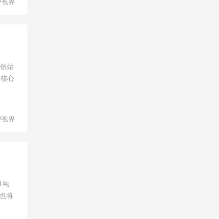
V视界
团创始
及核心
V视界
1纯
也将