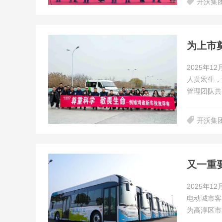
开沃集
为上市
2025年
人黄宏生，
管理团队共
开沃集
又一重
​2025年
电动城市客
为高淳区市