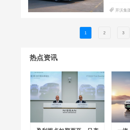
开沃集
1
2
3
热点资讯