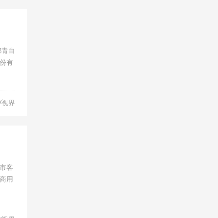
都青白
份有
V视界
城市客
商用