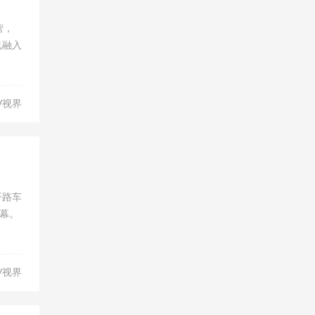
营，
已融入
V视界
开路车
幕。
V视界