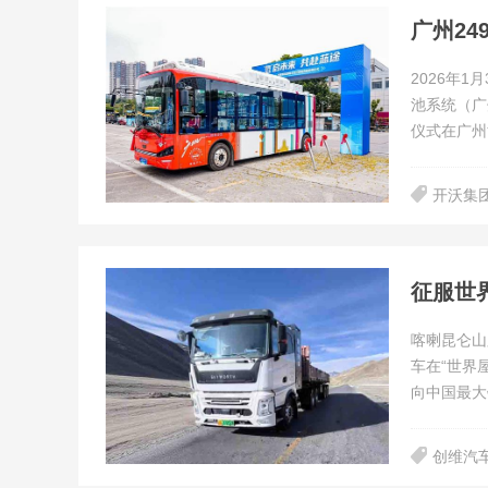
广州2
​2026
池系统（广
仪式在广州
开沃集
征服世
喀喇昆仑山
车在“世界
向中国最大
创维汽