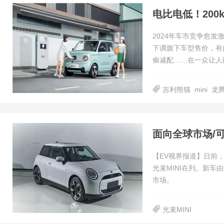
2024年车市竞争愈
下调旗下车型售价，有
偷减配……在一众让人
吉利熊猫
mini
龙
面向全球市场/可
【EV视界报道】日前
光束MINI在列。新车
市场。
光束MINI