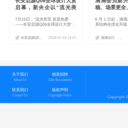
长安启源Q06全球设计大赏
滴滴会员新
启幕，新央企以"流光美
稳、场景更全
学"破局设计同质化
7月15日，“流光所至 皆是热爱
6 月 1 日起，
——长安启源Q06全球设计大赏”于
系结构化优化升级
上海滴水湖会议中心正式启幕。作
益，会员联名权益
为长安启源的全新力作，长安启源
万次。
长安启源Q06
2026-07-16 14:47
滴滴出行
会员
Q06以"流光美学"原创设计语言，
在此次大赏中完整亮相，依托舒适
座舱、天枢领航Ultra智驾系统与天
枢底盘，将惊艳设计、舒享体验与
驾控乐趣集于一身，打破“造型”“舒
适”“性能”的“不可能三角”，为全球
用户打造一台无需妥协、不留遗憾
关于我们
精英招聘
的全民梦想之车。
About Us
Elite Recruitment
联系我们
版权声明
Contact Us
Copyright Notice
Copyright