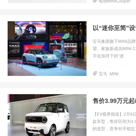
电动MINICooper
宝马集团旗下MINI品
望。家族新成员MINI 
字化加持下的“迷
宝马
MINI
售价3.99万元起
【EV视界报道】2月6
款车型，售价区间为3.
的造型，竞争对手锁定