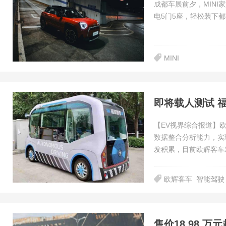
成都车展前夕，MINI家
电5门5座，轻松装下
MINI
即将载人测试 
【EV视界综合报道】
数据整合分析能力，实
发积累，目前欧辉客车发
欧辉客车
智能驾驶
售价18.98 万