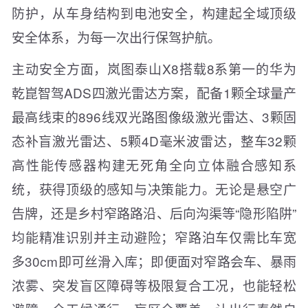
防护，从车身结构到电池安全，构建起全域顶级
安全体系，为每一次出行保驾护航。
主动安全方面，岚图泰山X8搭载8系第一的华为
乾崑智驾ADS四激光雷达方案，配备1颗全球量产
最高线束的896线双光路图像级激光雷达、3颗固
态补盲激光雷达、5颗4D毫米波雷达，整车32颗
高性能传感器构建无死角全向立体融合感知系
统，获得顶级的感知与决策能力。无论是悬空广
告牌，还是乡村窄路路沿、后向沟渠等“隐形陷阱”
均能精准识别并主动避险；窄路泊车仅需比车宽
多30cm即可丝滑入库；即便面对窄路会车、暴雨
浓雾、突发盲区障碍等极限复合工况，也能轻松