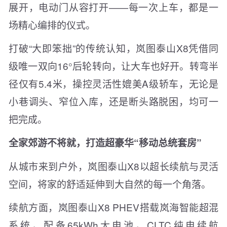
展开，电动门从容打开——每一次上车，都是一
场精心编排的仪式。
打破“大即笨拙”的传统认知，岚图泰山X8凭借同
级唯一双向16°后轮转向，让大车也好开。转弯半
径仅有5.4米，操控灵活性媲美A级轿车，无论是
小巷调头、窄位入库，还是断头路脱困，均可一
把完成。
全家郊游不将就，打造超豪华“移动总统套房”
从城市来到户外，岚图泰山X8以超长续航与灵活
空间，将家的舒适延伸到大自然的每一个角落。
续航方面，岚图泰山X8 PHEV搭载岚海智能超混
系统，配备65kWh大电池，CLTC纯电续航