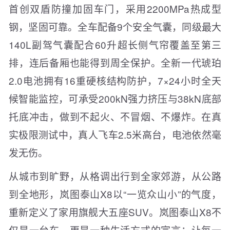
首创双盾防撞加固车门，采用2200MPa热成型
钢，坚固可靠。全车配备9个安全气囊，同级最大
140L副驾气囊配合60升超长侧气帘覆盖至第三
排，连后备厢也能得到周全保护。全新一代琥珀
2.0电池拥有16重硬核结构防护，7×24小时全天
候智能监控，可承受200kN强力挤压与38kN底部
托底冲击，做到不起火、不冒烟、不爆炸。在真
实极限测试中，真人飞车2.5米高台，电池依然毫
发无伤。
从城市到旷野，从格调出行到全家郊游，从公路
到全地形，岚图泰山X8以“一览众山小”的气度，
重新定义了家用旗舰大五座SUV。岚图泰山X8不
仅是一台车，更是一种生活方式的宣言：让每一