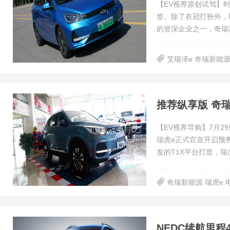
【EV视界原创试驾】
签。除了衣冠打扮外，
的资深企业之一，奇瑞
艾瑞泽e 奇瑞新能
推荐纵享版 奇
【EV视界导购】7月
瑞虎e正式官宣开启预
发的T1X平台打造，瑞
奇瑞新能源 瑞虎e 
NEDC续航里程