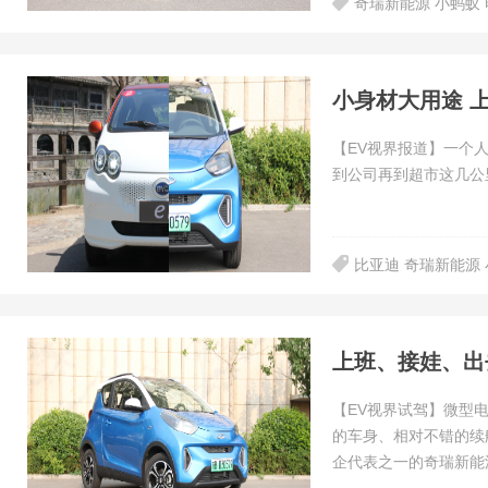
奇瑞新能源 小蚂蚁
小身材大用途 
【EV视界报道】一个
到公司再到超市这几公
比亚迪 奇瑞新能源 
上班、接娃、出
【EV视界试驾】微型
的车身、相对不错的续
企代表之一的奇瑞新能