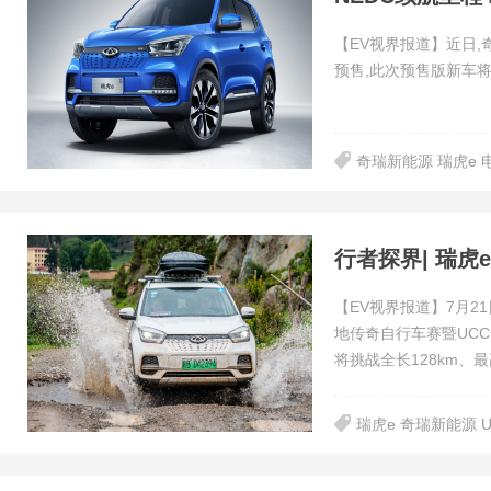
【EV视界报道】近日,
预售,此次预售版新车
奇瑞新能源 瑞虎e 
【EV视界报道】7月2
地传奇自行车赛暨UC
将挑战全长128km、最
瑞虎e 奇瑞新能源 