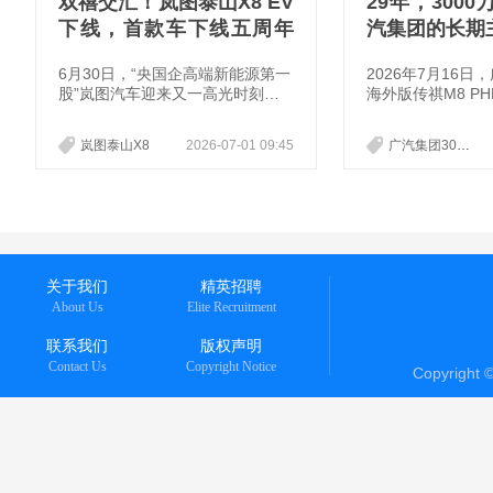
双禧交汇！岚图泰山X8 EV
29年，300
下线，首款车下线五周年
汽集团的长期
迎高光时刻
6月30日，“央国企高端新能源第一
2026年7月16
股”岚图汽车迎来又一高光时刻
海外版传祺M8 P
——全新旗舰大五座SUV岚图泰山
线。这不仅是广汽集
X8 EV下线暨岚图汽车首款车下线
辆整车，更标志着
岚图泰山X8
2026-07-01 09:45
广汽集团3000万辆
五周年。双禧交汇、双重里程碑，
汽、上汽、东风、
昭示着岚图汽车从“破局开拓”向“高
第五家达成这一里
端跃迁”的跨越。值得一提的是，
团。交付车主泰国
岚图泰山X8 EV将于7月正式开启
的到场，让这一刻
全国交付。
味。从1997年在
到年产销突破200
跻身《财富》世界5
关于我们
精英招聘
000万辆用了20年
About Us
Elite Recruitment
3000万
联系我们
版权声明
Contact Us
Copyright Notice
Copyright