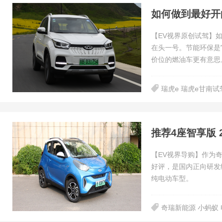
如何做到最好开
【EV视界原创试驾】
在头一号。节能环保是
价位的燃油车更有意思
瑞虎e 瑞虎e甘南试
推荐4座智享版 
【EV视界导购】作为
好评，是国内正向研发
纯电动车型。
奇瑞新能源 小蚂蚁