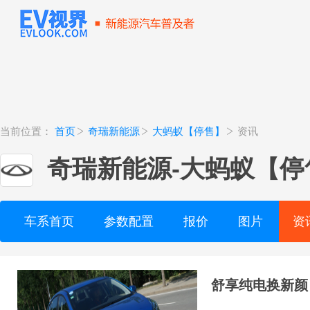
当前位置：
首页
奇瑞新能源
大蚂蚁【停售】
资讯
奇瑞新能源
-
大蚂蚁【停
车系首页
参数配置
报价
图片
资
舒享纯电换新颜