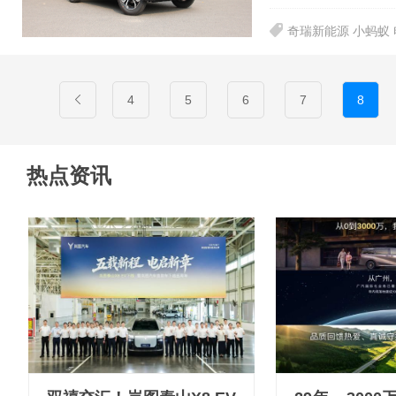
奇瑞新能源 小蚂蚁
4
5
6
7
8
热点资讯